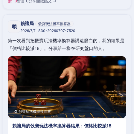
讚 10
留言 0
分享
開啟貼文 →
賴讓局
骰寶玩法機率換算器
賴
2026/7/7 · S30-20260707-7520
第一次看到把骰寶玩法機率換算器講這麼白的，我的結果是
「價格比較派18」。分享給一樣在研究盤口的人。
🔁 骰寶玩法機率換算器
賴讓局的骰寶玩法機率換算器結果：價格比較派18