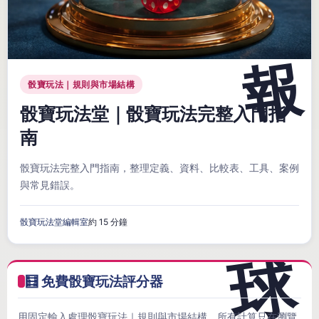
骰寶玩法｜規則與市場結構
骰寶玩法堂｜骰寶玩法完整入門指
南
骰寶玩法完整入門指南，整理定義、資料、比較表、工具、案例
與常見錯誤。
骰寶玩法堂編輯室
約 15 分鐘
🧮 免費骰寶玩法評分器
用固定輸入處理骰寶玩法｜規則與市場結構，所有計算只在瀏覽