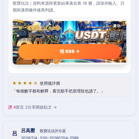
骰寶玩法｜資料來源與更新結果落在第 18 層，請保存輸入、日
期與適用條件後再判讀。
贊助
第一筆就多三成本金
首存 2000 直接送 699
新會員限定加碼，碼量只要彩金五倍，領完就能玩。
領 699 →
★★★★☆
使用後評價
每個數字都有解釋，看完順手把原理段也讀了。
讚 4
留言 2
分享
開啟貼文 →
呂高壓
骰寶玩法評分器
呂
2026/7/4 · S30-20260704-2589