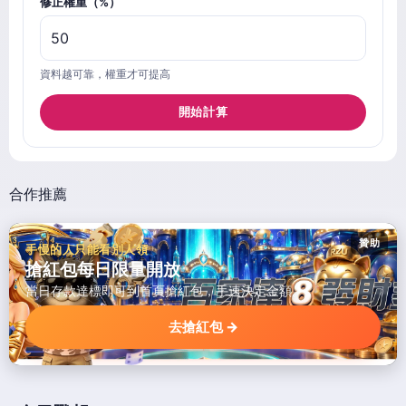
修正權重（%）
資料越可靠，權重才可提高
開始計算
合作推薦
贊助
手慢的人只能看別人領
搶紅包每日限量開放
當日存款達標即可到首頁搶紅包，手速決定金額。
去搶紅包 →