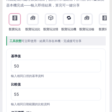
器本機完成——輸入即得結果，算完可一鍵分享
🧮
🧰
🎲
🔁
🧰
🧮
骰寶玩法
骰寶玩法比
骰寶玩法情
骰寶玩法機
骰寶玩法檢
骰寶玩法
工具狀態
可立即使用・結果只存在本機・完成後可分享
基準值
輸入相同口徑的基準資料
比較值
輸入相同日期範圍的比較資料