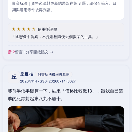
骰寶玩法｜資料來源與更新結果落在第 8 層，請保存輸入、日
期與適用條件後再判讀。
★★★★☆
使用後評價
比想像中認真，不是那種隨便丟個數字的工具。
讚 2
留言 1
分享
開啟貼文 →
丘反拍
骰寶玩法機率換算器
丘
2026/7/14 · S30-20260714-8627
賽前半信半疑算一下，結果「價格比較派13」，跟我自己這
季的紀錄對起來八九不離十。