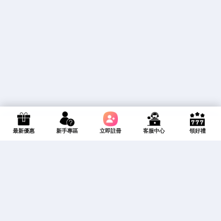
報
帖
算
欄
人
最新優惠
新手專區
立即註冊
客服中心
領好禮
首頁
探索
工具
專欄
人物