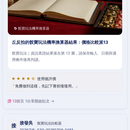
🔁 骰寶玩法機率換算器
丘反拍的骰寶玩法機率換算器結果：價格比較派13
骰寶玩法｜資訊查證結果落在第 13 層，請保存輸入、日期與適
用條件後再判讀。
★★★★☆
使用後評價
免費做到這樣，先記下賽前慢慢用。
讚 13
留言 1
分享
開啟貼文 →
接發吳
骰寶玩法比較器
接
2026/7/6 · S30-20260706-2483