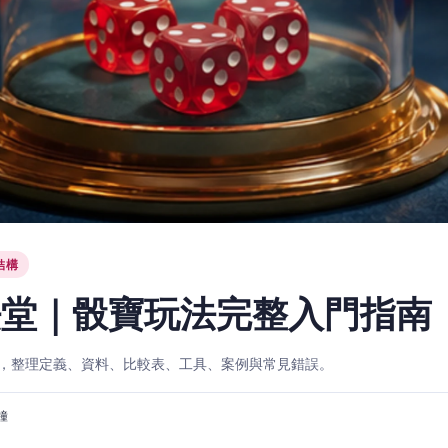
結構
法堂｜骰寶玩法完整入門指南
，整理定義、資料、比較表、工具、案例與常見錯誤。
分鐘