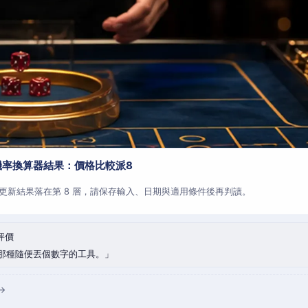
機率換算器結果：價格比較派8
更新結果落在第 8 層，請保存輸入、日期與適用條件後再判讀。
評價
那種隨便丟個數字的工具。
→