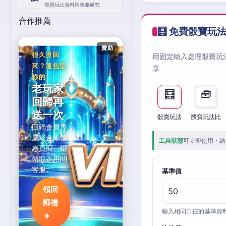
骰寶玩法資料與策略研究
合作推薦
🧮 免費骰寶玩
贊助
很久沒回
用固定輸入處理骰寶玩
來？這包是
享
你的
老玩家
🧮
🧰
回歸再
送一次
骰寶玩法
骰寶玩法比
回鍋會員專
屬彩金，優
工具狀態
可立即使用・結
惠頁面一鍵
領取不用問
客服。
基準值
領回
歸禮
輸入相同口徑的基準資
→