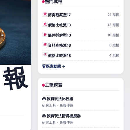
熱門戰報
壹
節奏觀察型17
21 應援
貳
價格比較派13
13 應援
參
條件拆解型10
10 應援
肆
資料查核派16
6 應援
伍
價格比較派18
4 應援
看探索動態 →
主筆精選
🧰 骰寶玩法比較器
研究工具・免費使用
🎲 骰寶玩法情境模擬器
研究工具・免費使用