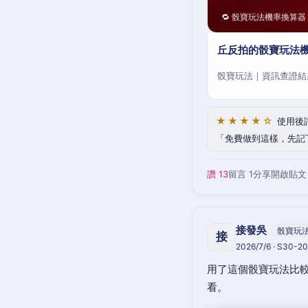
🔁 骰寶玩法機率換算器
丘反拍的骰寶玩法機
骰寶玩法｜資訊查證結
★★★★☆
使用後
免費做到這樣，先記
讚 13
留言 1
分享
開啟貼文
接發吳
骰寶玩
接
2026/7/6 · S30-
用了這個骰寶玩法比較
看。