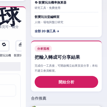
🔁 骰寶玩法機率換算器
研究工具・免費使用
骰寶玩法堂編輯室
人物・場地與盤口研究
算完可一鍵分
全部 20 個工具 →
🔁
🧰
🧮
🧰
🎲
🔁

分析流程
寶玩法機
骰寶玩法檢
骰寶玩法
骰寶玩法比
骰寶玩法情
骰寶玩法機
骰寶
把輸入轉成可分享結果
完成任一工具後，可開啟獨立結果頁並分享；本站
不建立會員帳號。
開始分析
合作推薦