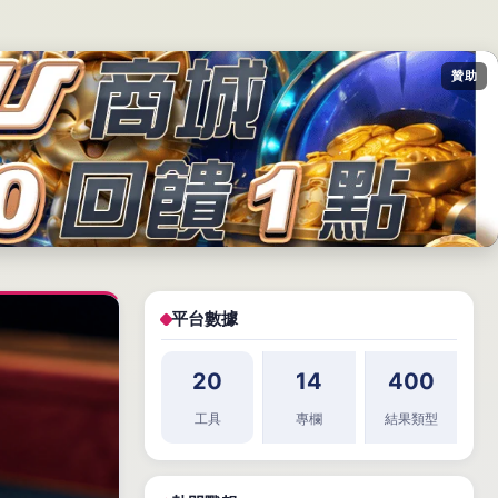
贊助
平台數據
20
14
400
工具
專欄
結果類型