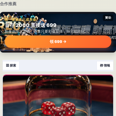
合作推薦
贊助
第一筆就多三成本金
首存 2000 直接送 699
新會員限定加碼，碼量只要彩金五倍，領完就能玩。
領 699 →
☰ 探索
榜 情報