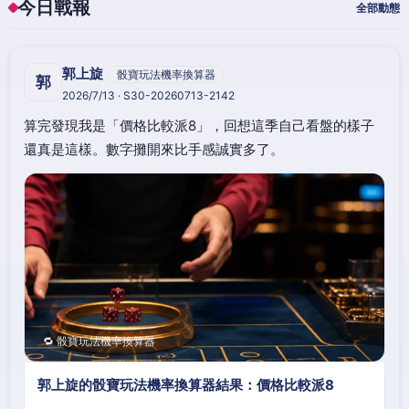
今日戰報
全部動態
郭上旋
骰寶玩法機率換算器
郭
2026/7/13 · S30-20260713-2142
算完發現我是「價格比較派8」，回想這季自己看盤的樣子
還真是這樣。數字攤開來比手感誠實多了。
🔁 骰寶玩法機率換算器
郭上旋的骰寶玩法機率換算器結果：價格比較派8