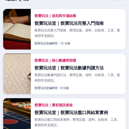
骰寶玩法｜規則與市場結構
骰寶玩法堂｜骰寶玩法完整入門指南
骰寶玩法完整入門指南，整理定義、資料、比較表、工具、案
例與常見錯誤。
骰寶玩法堂編輯室・15 分鐘
骰寶玩法｜核心數據與指標
骰寶玩法堂｜骰寶玩法數據判讀方法
骰寶玩法數據判讀方法，整理定義、資料、比較表、工具、案
例與常見錯誤。
骰寶玩法堂編輯室・6 分鐘
骰寶玩法｜賽前資訊查核
骰寶玩法堂｜骰寶玩法盤口與結算實例
骰寶玩法盤口與結算實例，整理定義、資料、比較表、工具、
案例與常見錯誤。