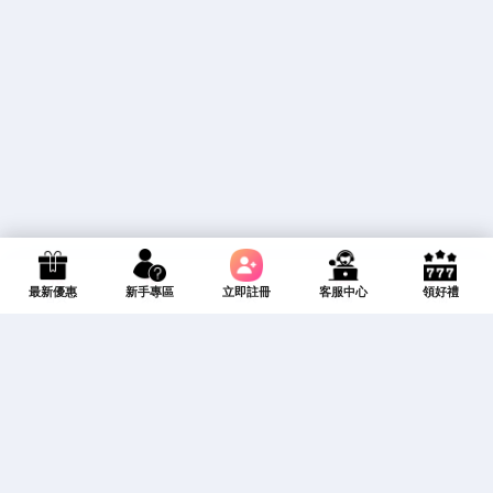
報
帖
算
欄
人
最新優惠
新手專區
立即註冊
客服中心
領好禮
首頁
探索
工具
專欄
人物