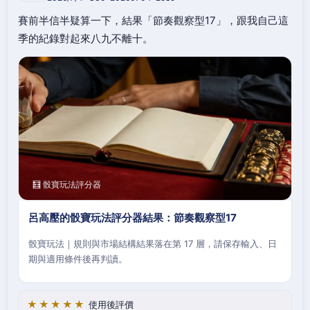
賽前半信半疑算一下，結果「節奏觀察型17」，跟我自己這
季的紀錄對起來八九不離十。
🧮 骰寶玩法評分器
呂高壓的骰寶玩法評分器結果：節奏觀察型17
骰寶玩法｜規則與市場結構結果落在第 17 層，請保存輸入、日
期與適用條件後再判讀。
★★★★★
使用後評價