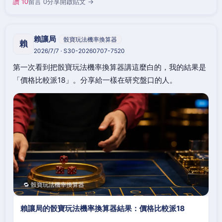
讚 10
留言 0
分享
開啟貼文 →
賴讓局
骰寶玩法機率換算器
賴
2026/7/7 · S30-20260707-7520
第一次看到把骰寶玩法機率換算器講這麼白的，我的結果是
「價格比較派18」。分享給一樣在研究盤口的人。
🔁 骰寶玩法機率換算器
賴讓局的骰寶玩法機率換算器結果：價格比較派18