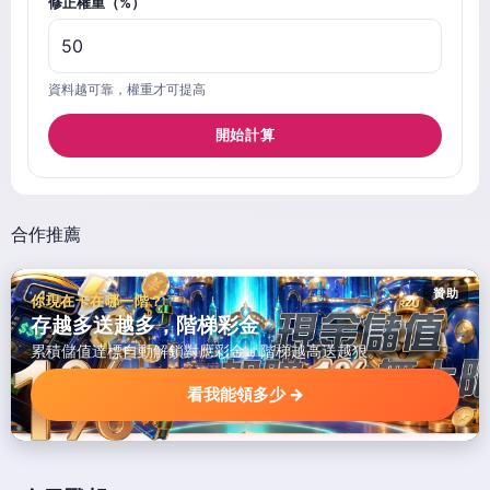
修正權重（%）
資料越可靠，權重才可提高
開始計算
合作推薦
贊助
你現在卡在哪一階？
存越多送越多，階梯彩金
累積儲值達標自動解鎖對應彩金，階梯越高送越狠。
看我能領多少 →