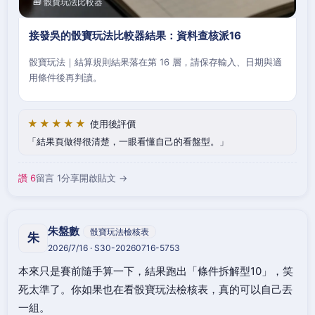
🧰 骰寶玩法比較器
接發吳的骰寶玩法比較器結果：資料查核派16
骰寶玩法｜結算規則結果落在第 16 層，請保存輸入、日期與適
用條件後再判讀。
★★★★★
使用後評價
結果頁做得很清楚，一眼看懂自己的看盤型。
讚 6
留言 1
分享
開啟貼文 →
朱盤數
骰寶玩法檢核表
朱
2026/7/16 · S30-20260716-5753
本來只是賽前隨手算一下，結果跑出「條件拆解型10」，笑
死太準了。你如果也在看骰寶玩法檢核表，真的可以自己丟
一組。