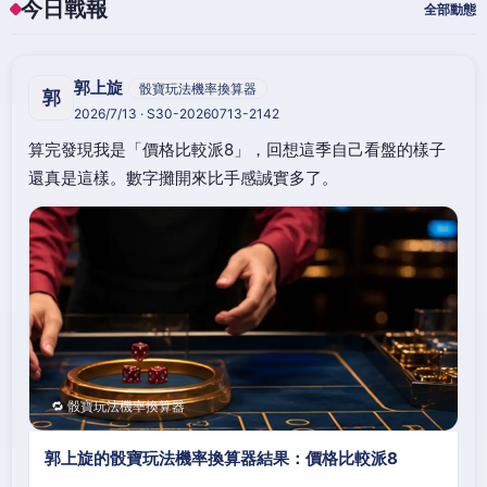
今日戰報
全部動態
郭上旋
骰寶玩法機率換算器
郭
2026/7/13 · S30-20260713-2142
算完發現我是「價格比較派8」，回想這季自己看盤的樣子
還真是這樣。數字攤開來比手感誠實多了。
🔁 骰寶玩法機率換算器
郭上旋的骰寶玩法機率換算器結果：價格比較派8