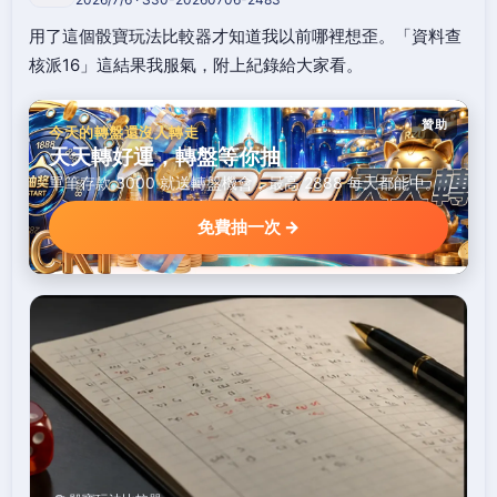
用了這個骰寶玩法比較器才知道我以前哪裡想歪。「資料查
核派16」這結果我服氣，附上紀錄給大家看。
贊助
今天的轉盤還沒人轉走
天天轉好運，轉盤等你抽
單筆存款 3000 就送轉盤機會，最高 2888 每天都能中。
免費抽一次 →