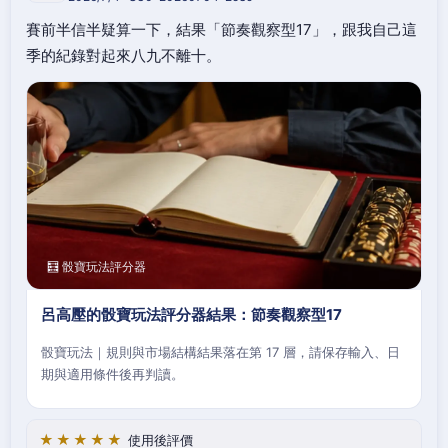
賽前半信半疑算一下，結果「節奏觀察型17」，跟我自己這
季的紀錄對起來八九不離十。
🧮 骰寶玩法評分器
呂高壓的骰寶玩法評分器結果：節奏觀察型17
骰寶玩法｜規則與市場結構結果落在第 17 層，請保存輸入、日
期與適用條件後再判讀。
★★★★★
使用後評價