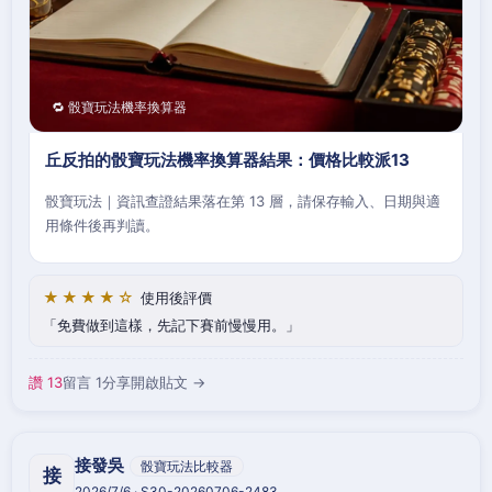
🔁 骰寶玩法機率換算器
丘反拍的骰寶玩法機率換算器結果：價格比較派13
骰寶玩法｜資訊查證結果落在第 13 層，請保存輸入、日期與適
用條件後再判讀。
★★★★☆
使用後評價
免費做到這樣，先記下賽前慢慢用。
讚 13
留言 1
分享
開啟貼文 →
接發吳
骰寶玩法比較器
接
2026/7/6 · S30-20260706-2483