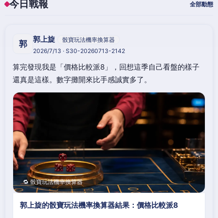
今日戰報
全部動態
郭上旋
骰寶玩法機率換算器
郭
2026/7/13 · S30-20260713-2142
算完發現我是「價格比較派8」，回想這季自己看盤的樣子
還真是這樣。數字攤開來比手感誠實多了。
🔁 骰寶玩法機率換算器
郭上旋的骰寶玩法機率換算器結果：價格比較派8