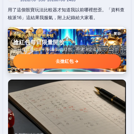
用了這個骰寶玩法比較器才知道我以前哪裡想歪。「資料查
核派16」這結果我服氣，附上紀錄給大家看。
贊助
手慢的人只能看別人領
搶紅包每日限量開放
當日存款達標即可到首頁搶紅包，手速決定金額。
去搶紅包 →