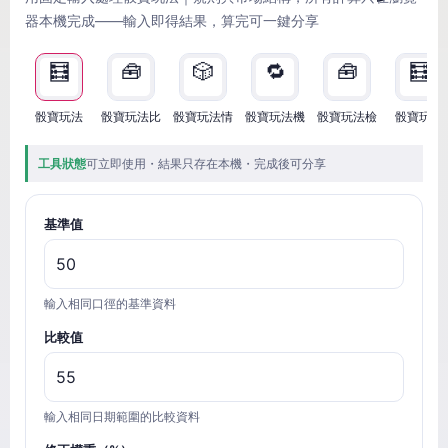
器本機完成——輸入即得結果，算完可一鍵分享
🧮
🧰
🎲
🔁
🧰
🧮
骰寶玩法
骰寶玩法比
骰寶玩法情
骰寶玩法機
骰寶玩法檢
骰寶玩法
工具狀態
可立即使用・結果只存在本機・完成後可分享
基準值
輸入相同口徑的基準資料
比較值
輸入相同日期範圍的比較資料