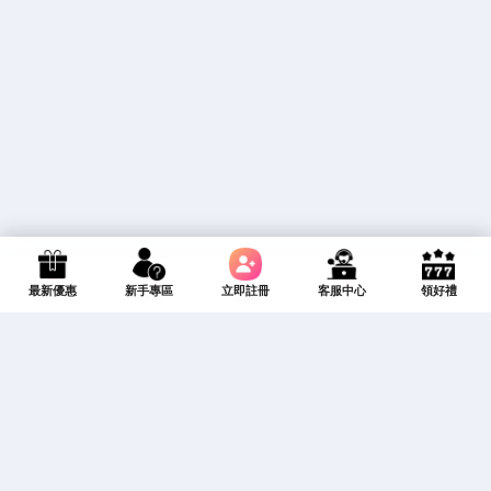
報
帖
算
欄
人
最新優惠
新手專區
立即註冊
客服中心
領好禮
首頁
探索
工具
專欄
人物