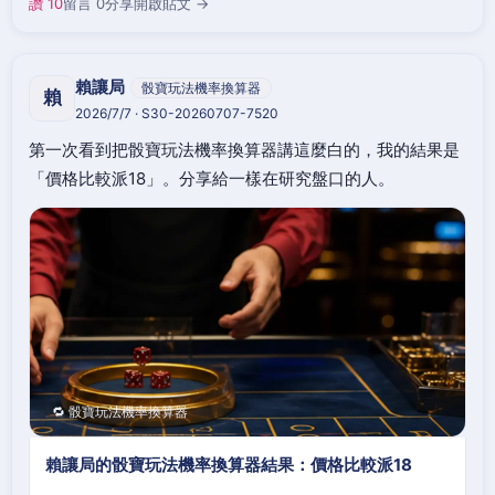
讚 10
留言 0
分享
開啟貼文 →
賴讓局
骰寶玩法機率換算器
賴
2026/7/7 · S30-20260707-7520
第一次看到把骰寶玩法機率換算器講這麼白的，我的結果是
「價格比較派18」。分享給一樣在研究盤口的人。
🔁 骰寶玩法機率換算器
賴讓局的骰寶玩法機率換算器結果：價格比較派18