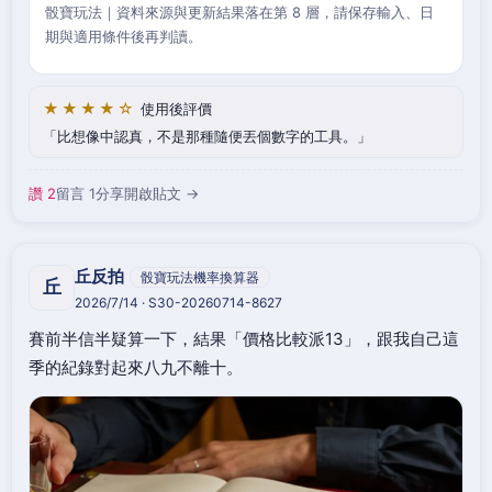
骰寶玩法｜資料來源與更新結果落在第 8 層，請保存輸入、日
期與適用條件後再判讀。
★★★★☆
使用後評價
比想像中認真，不是那種隨便丟個數字的工具。
讚 2
留言 1
分享
開啟貼文 →
丘反拍
骰寶玩法機率換算器
丘
2026/7/14 · S30-20260714-8627
賽前半信半疑算一下，結果「價格比較派13」，跟我自己這
季的紀錄對起來八九不離十。