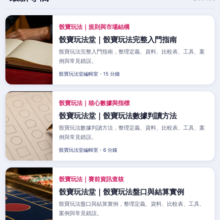
骰寶玩法｜規則與市場結構
骰寶玩法堂｜骰寶玩法完整入門指南
骰寶玩法完整入門指南，整理定義、資料、比較表、工具、案
例與常見錯誤。
骰寶玩法堂編輯室・15 分鐘
骰寶玩法｜核心數據與指標
骰寶玩法堂｜骰寶玩法數據判讀方法
骰寶玩法數據判讀方法，整理定義、資料、比較表、工具、案
例與常見錯誤。
骰寶玩法堂編輯室・6 分鐘
骰寶玩法｜賽前資訊查核
骰寶玩法堂｜骰寶玩法盤口與結算實例
骰寶玩法盤口與結算實例，整理定義、資料、比較表、工具、
案例與常見錯誤。