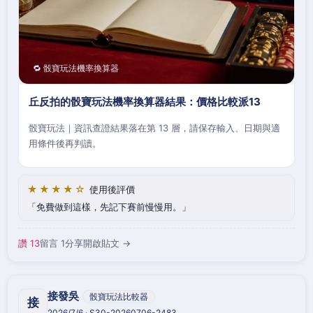
🔁 骰寶玩法機率換算器
丘反拍的骰寶玩法機率換算器結果：價格比較派13
骰寶玩法｜資訊查證結果落在第 13 層，請保存輸入、日期與適
用條件後再判讀。
★★★★☆
使用後評價
免費做到這樣，先記下賽前慢慢用。
讚 13
留言 1
分享
開啟貼文 →
接發吳
骰寶玩法比較器
接
2026/7/6 · S30-20260706-2483