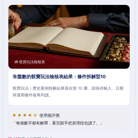
🧰 骰寶玩法檢核表
朱盤數的骰寶玩法檢核表結果：條件拆解型10
骰寶玩法｜歷史案例拆解結果落在第 10 層，請保存輸入、日期
與適用條件後再判讀。
★★★★☆
使用後評價
每個數字都有解釋，看完順手把原理段也讀了。