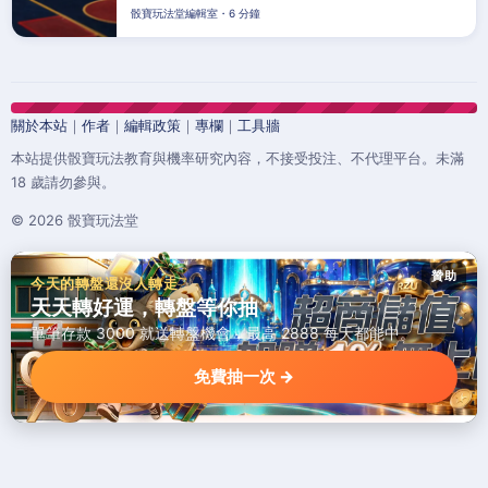
骰寶玩法堂編輯室・6 分鐘
關於本站
｜
作者
｜
編輯政策
｜
專欄
｜
工具牆
本站提供骰寶玩法教育與機率研究內容，不接受投注、不代理平台。未滿
18 歲請勿參與。
© 2026 骰寶玩法堂
贊助
今天的轉盤還沒人轉走
天天轉好運，轉盤等你抽
單筆存款 3000 就送轉盤機會，最高 2888 每天都能中。
免費抽一次 →