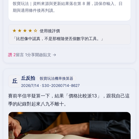
骰寶玩法｜資料來源與更新結果落在第 8 層，請保存輸入、日
期與適用條件後再判讀。
★★★★☆
使用後評價
比想像中認真，不是那種隨便丟個數字的工具。
讚 2
留言 1
分享
開啟貼文 →
丘反拍
骰寶玩法機率換算器
丘
2026/7/14 · S30-20260714-8627
賽前半信半疑算一下，結果「價格比較派13」，跟我自己這
季的紀錄對起來八九不離十。