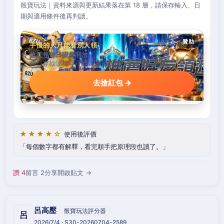
骰寶玩法｜資料來源與更新結果落在第 18 層，請保存輸入、日
期與適用條件後再判讀。
贊助
手慢的人只能看別人領
搶紅包每日限量開放
當日存款達標即可到首頁搶紅包，手速決定金額。
去搶紅包 →
★★★★☆
使用後評價
每個數字都有解釋，看完順手把原理段也讀了。
讚 4
留言 2
分享
開啟貼文 →
呂高壓
骰寶玩法評分器
呂
2026/7/4 · S30-20260704-2589