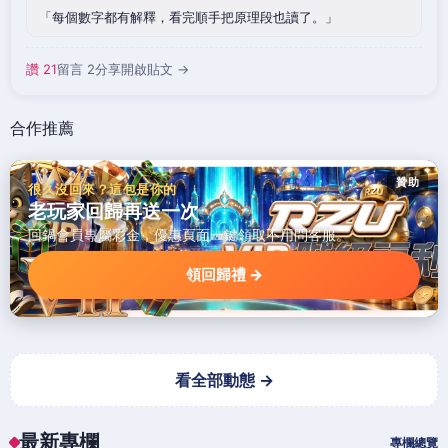
每個數字都有解釋，看完順手把原理段也讀了。
讚 21
留言 2
分享
開啟貼文 →
合作推薦
贊助
很久沒回來？這包是你的
老玩家回歸再送一次
回鍋會員專屬彩金，優惠頁面一鍵領取不用問客服。
領回歸禮 →
看全部動態 →
最新專欄
專欄總覽