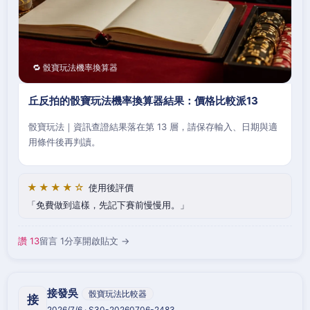
🔁 骰寶玩法機率換算器
丘反拍的骰寶玩法機率換算器結果：價格比較派13
骰寶玩法｜資訊查證結果落在第 13 層，請保存輸入、日期與適
用條件後再判讀。
★★★★☆
使用後評價
免費做到這樣，先記下賽前慢慢用。
讚 13
留言 1
分享
開啟貼文 →
接發吳
骰寶玩法比較器
接
2026/7/6 · S30-20260706-2483