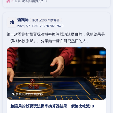
讚 10
留言 0
分享
開啟貼文 →
賴讓局
骰寶玩法機率換算器
賴
2026/7/7 · S30-20260707-7520
第一次看到把骰寶玩法機率換算器講這麼白的，我的結果是
「價格比較派18」。分享給一樣在研究盤口的人。
🔁 骰寶玩法機率換算器
賴讓局的骰寶玩法機率換算器結果：價格比較派18