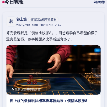
今日戰報
全部動態
郭上旋
骰寶玩法機率換算器
郭
2026/7/13 · S30-20260713-2142
算完發現我是「價格比較派8」，回想這季自己看盤的樣子
還真是這樣。數字攤開來比手感誠實多了。
🔁 骰寶玩法機率換算器
郭上旋的骰寶玩法機率換算器結果：價格比較派8