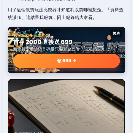
用了這個骰寶玩法比較器才知道我以前哪裡想歪。「資料查
核派16」這結果我服氣，附上紀錄給大家看。
贊助
第一筆就多三成本金
首存 2000 直接送 699
新會員限定加碼，碼量只要彩金五倍，領完就能玩。
領 699 →