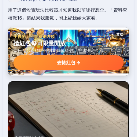
用了這個骰寶玩法比較器才知道我以前哪裡想歪。「資料查
核派16」這結果我服氣，附上紀錄給大家看。
贊助
手慢的人只能看別人領
搶紅包每日限量開放
當日存款達標即可到首頁搶紅包，手速決定金額。
去搶紅包 →