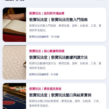
骰寶玩法｜規則與市場結構
骰寶玩法堂｜骰寶玩法完整入門指南
骰寶玩法完整入門指南，整理定義、資料、比較表、工具、案
例與常見錯誤。
骰寶玩法堂編輯室・15 分鐘
骰寶玩法｜核心數據與指標
骰寶玩法堂｜骰寶玩法數據判讀方法
骰寶玩法數據判讀方法，整理定義、資料、比較表、工具、案
例與常見錯誤。
骰寶玩法堂編輯室・6 分鐘
骰寶玩法｜賽前資訊查核
骰寶玩法堂｜骰寶玩法盤口與結算實例
骰寶玩法盤口與結算實例，整理定義、資料、比較表、工具、
案例與常見錯誤。