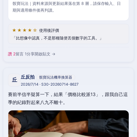
骰寶玩法｜資料來源與更新結果落在第 8 層，請保存輸入、日
期與適用條件後再判讀。
★★★★☆
使用後評價
比想像中認真，不是那種隨便丟個數字的工具。
讚 2
留言 1
分享
開啟貼文 →
丘反拍
骰寶玩法機率換算器
丘
2026/7/14 · S30-20260714-8627
賽前半信半疑算一下，結果「價格比較派13」，跟我自己這
季的紀錄對起來八九不離十。