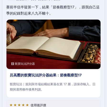
賽前半信半疑算一下，結果「節奏觀察型17」，跟我自己這
季的紀錄對起來八九不離十。
🧮 骰寶玩法評分器
呂高壓的骰寶玩法評分器結果：節奏觀察型17
骰寶玩法｜規則與市場結構結果落在第 17 層，請保存輸入、日
期與適用條件後再判讀。
★★★★★
使用後評價