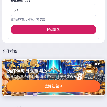
修正權重（%）
資料越可靠，權重才可提高
開始計算
合作推薦
贊助
手慢的人只能看別人領
搶紅包每日限量開放
當日存款達標即可到首頁搶紅包，手速決定金額。
去搶紅包 →