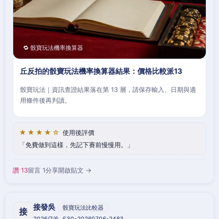
🔁 骰寶玩法機率換算器
丘反拍的骰寶玩法機率換算器結果：價格比較派13
骰寶玩法｜資訊查證結果落在第 13 層，請保存輸入、日期與適
用條件後再判讀。
★★★★☆
使用後評價
免費做到這樣，先記下賽前慢慢用。
讚 13
留言 1
分享
開啟貼文 →
接發吳
骰寶玩法比較器
接
2026/7/6 · S30-20260706-2483