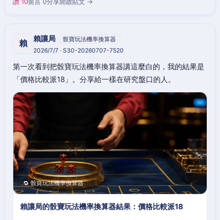
讚 10
留言 0
分享
開啟貼文 →
賴讓局
骰寶玩法機率換算器
賴
2026/7/7 · S30-20260707-7520
第一次看到把骰寶玩法機率換算器講這麼白的，我的結果是
「價格比較派18」。分享給一樣在研究盤口的人。
🔁 骰寶玩法機率換算器
賴讓局的骰寶玩法機率換算器結果：價格比較派18