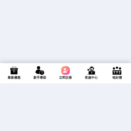
報
帖
算
欄
人
最新優惠
新手專區
立即註冊
客服中心
領好禮
首頁
探索
工具
專欄
人物