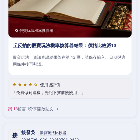
🔁 骰寶玩法機率換算器
丘反拍的骰寶玩法機率換算器結果：價格比較派13
骰寶玩法｜資訊查證結果落在第 13 層，請保存輸入、日期與適
用條件後再判讀。
★★★★☆
使用後評價
免費做到這樣，先記下賽前慢慢用。
讚 13
留言 1
分享
開啟貼文 →
接發吳
骰寶玩法比較器
接
2026/7/6 · S30-20260706-2483