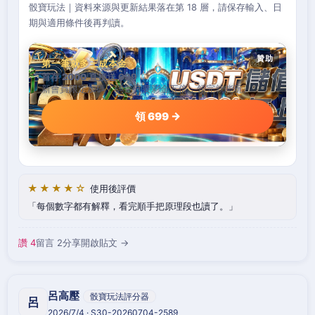
骰寶玩法｜資料來源與更新結果落在第 18 層，請保存輸入、日
期與適用條件後再判讀。
贊助
第一筆就多三成本金
首存 2000 直接送 699
新會員限定加碼，碼量只要彩金五倍，領完就能玩。
領 699 →
★★★★☆
使用後評價
每個數字都有解釋，看完順手把原理段也讀了。
讚 4
留言 2
分享
開啟貼文 →
呂高壓
骰寶玩法評分器
呂
2026/7/4 · S30-20260704-2589