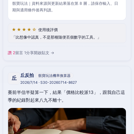
骰寶玩法｜資料來源與更新結果落在第 8 層，請保存輸入、日
期與適用條件後再判讀。
★★★★☆
使用後評價
比想像中認真，不是那種隨便丟個數字的工具。
讚 2
留言 1
分享
開啟貼文 →
丘反拍
骰寶玩法機率換算器
丘
2026/7/14 · S30-20260714-8627
賽前半信半疑算一下，結果「價格比較派13」，跟我自己這
季的紀錄對起來八九不離十。