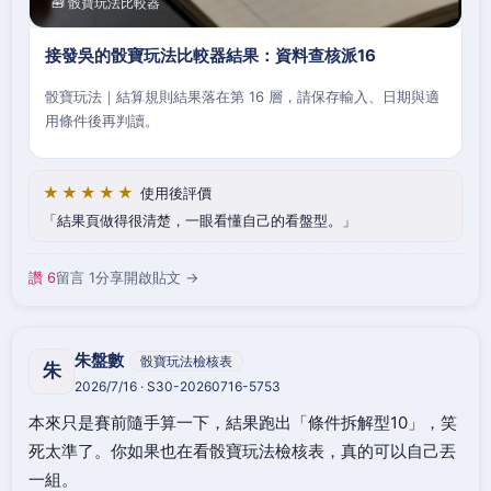
🧰 骰寶玩法比較器
接發吳的骰寶玩法比較器結果：資料查核派16
骰寶玩法｜結算規則結果落在第 16 層，請保存輸入、日期與適
用條件後再判讀。
★★★★★
使用後評價
結果頁做得很清楚，一眼看懂自己的看盤型。
讚 6
留言 1
分享
開啟貼文 →
朱盤數
骰寶玩法檢核表
朱
2026/7/16 · S30-20260716-5753
本來只是賽前隨手算一下，結果跑出「條件拆解型10」，笑
死太準了。你如果也在看骰寶玩法檢核表，真的可以自己丟
一組。