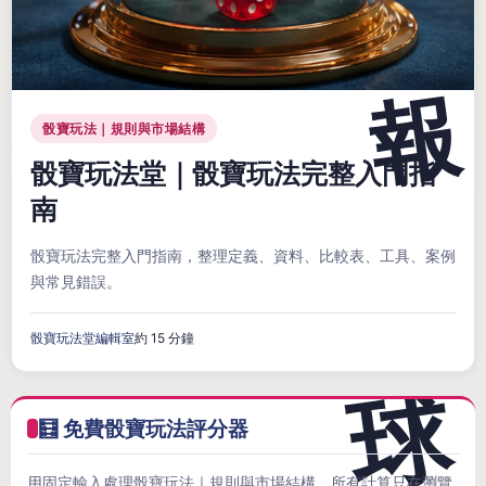
骰寶玩法｜規則與市場結構
骰寶玩法堂｜骰寶玩法完整入門指
南
骰寶玩法完整入門指南，整理定義、資料、比較表、工具、案例
與常見錯誤。
骰寶玩法堂編輯室
約 15 分鐘
🧮 免費骰寶玩法評分器
用固定輸入處理骰寶玩法｜規則與市場結構，所有計算只在瀏覽