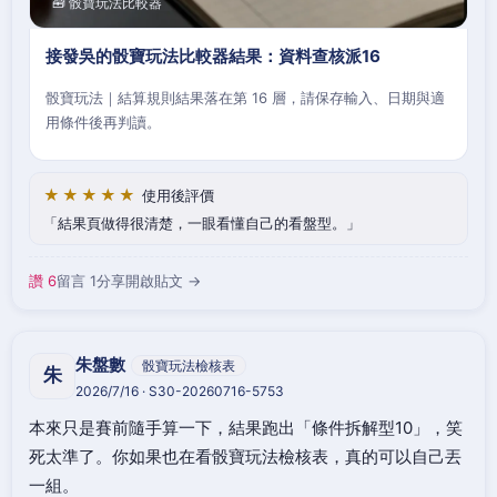
🧰 骰寶玩法比較器
接發吳的骰寶玩法比較器結果：資料查核派16
骰寶玩法｜結算規則結果落在第 16 層，請保存輸入、日期與適
用條件後再判讀。
★★★★★
使用後評價
結果頁做得很清楚，一眼看懂自己的看盤型。
讚 6
留言 1
分享
開啟貼文 →
朱盤數
骰寶玩法檢核表
朱
2026/7/16 · S30-20260716-5753
本來只是賽前隨手算一下，結果跑出「條件拆解型10」，笑
死太準了。你如果也在看骰寶玩法檢核表，真的可以自己丟
一組。