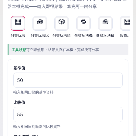
器本機完成——輸入即得結果，算完可一鍵分享
🧮
🧰
🎲
🔁
🧰
🧮
骰寶玩法
骰寶玩法比
骰寶玩法情
骰寶玩法機
骰寶玩法檢
骰寶玩法
工具狀態
可立即使用・結果只存在本機・完成後可分享
基準值
輸入相同口徑的基準資料
比較值
輸入相同日期範圍的比較資料