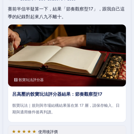
賽前半信半疑算一下，結果「節奏觀察型17」，跟我自己這
季的紀錄對起來八九不離十。
🧮 骰寶玩法評分器
呂高壓的骰寶玩法評分器結果：節奏觀察型17
骰寶玩法｜規則與市場結構結果落在第 17 層，請保存輸入、日
期與適用條件後再判讀。
★★★★★
使用後評價