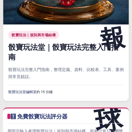
骰寶玩法｜規則與市場結構
骰寶玩法堂｜骰寶玩法完整入門指
南
骰寶玩法完整入門指南，整理定義、資料、比較表、工具、案例
與常見錯誤。
骰寶玩法堂編輯室
約 15 分鐘
🧮 免費骰寶玩法評分器
用固定輸入處理骰寶玩法｜規則與市場結構，所有計算只在瀏覽