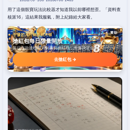
用了這個骰寶玩法比較器才知道我以前哪裡想歪。「資料查
核派16」這結果我服氣，附上紀錄給大家看。
贊助
手慢的人只能看別人領
搶紅包每日限量開放
當日存款達標即可到首頁搶紅包，手速決定金額。
去搶紅包 →