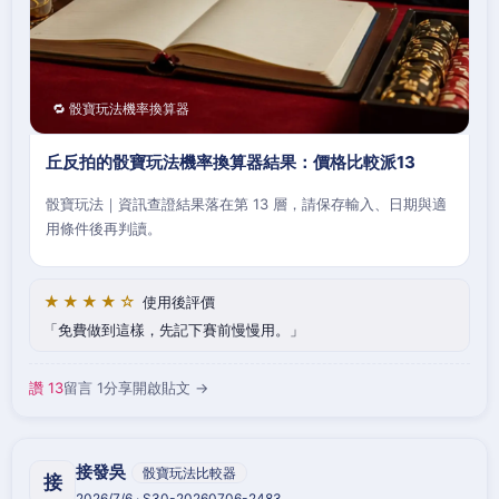
🔁 骰寶玩法機率換算器
丘反拍的骰寶玩法機率換算器結果：價格比較派13
骰寶玩法｜資訊查證結果落在第 13 層，請保存輸入、日期與適
用條件後再判讀。
★★★★☆
使用後評價
免費做到這樣，先記下賽前慢慢用。
讚 13
留言 1
分享
開啟貼文 →
接發吳
骰寶玩法比較器
接
2026/7/6 · S30-20260706-2483