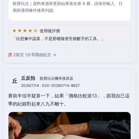
骰寶玩法｜資料來源與更新結果落在第 8 層，請保存輸入、日
期與適用條件後再判讀。
★★★★☆
使用後評價
比想像中認真，不是那種隨便丟個數字的工具。
讚 2
留言 1
分享
開啟貼文 →
丘反拍
骰寶玩法機率換算器
丘
2026/7/14 · S30-20260714-8627
賽前半信半疑算一下，結果「價格比較派13」，跟我自己這
季的紀錄對起來八九不離十。