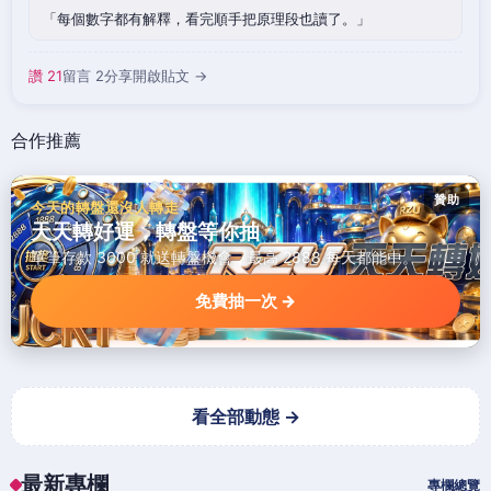
每個數字都有解釋，看完順手把原理段也讀了。
讚 21
留言 2
分享
開啟貼文 →
合作推薦
贊助
今天的轉盤還沒人轉走
天天轉好運，轉盤等你抽
單筆存款 3000 就送轉盤機會，最高 2888 每天都能中。
免費抽一次 →
看全部動態 →
最新專欄
專欄總覽