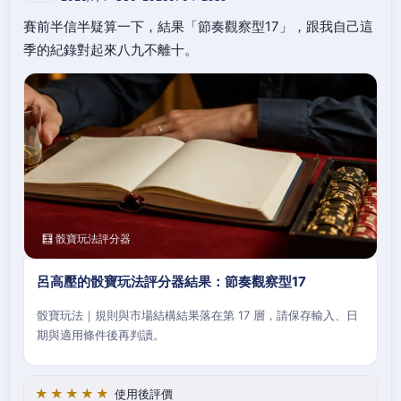
賽前半信半疑算一下，結果「節奏觀察型17」，跟我自己這
季的紀錄對起來八九不離十。
🧮 骰寶玩法評分器
呂高壓的骰寶玩法評分器結果：節奏觀察型17
骰寶玩法｜規則與市場結構結果落在第 17 層，請保存輸入、日
期與適用條件後再判讀。
★★★★★
使用後評價