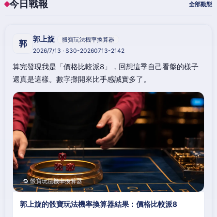
今日戰報
全部動態
郭上旋
骰寶玩法機率換算器
郭
2026/7/13 · S30-20260713-2142
算完發現我是「價格比較派8」，回想這季自己看盤的樣子
還真是這樣。數字攤開來比手感誠實多了。
🔁 骰寶玩法機率換算器
郭上旋的骰寶玩法機率換算器結果：價格比較派8