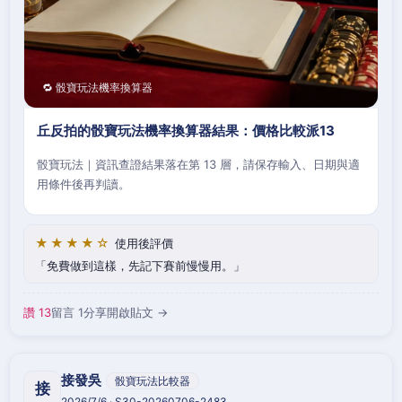
🔁 骰寶玩法機率換算器
丘反拍的骰寶玩法機率換算器結果：價格比較派13
骰寶玩法｜資訊查證結果落在第 13 層，請保存輸入、日期與適
用條件後再判讀。
★★★★☆
使用後評價
免費做到這樣，先記下賽前慢慢用。
讚 13
留言 1
分享
開啟貼文 →
接發吳
骰寶玩法比較器
接
2026/7/6 · S30-20260706-2483