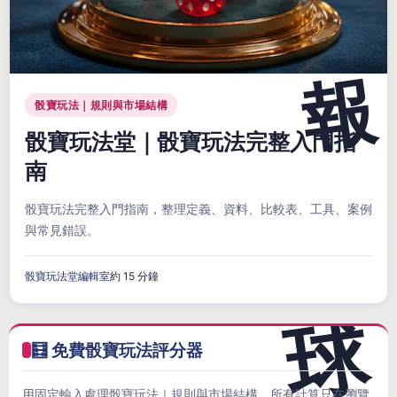
骰寶玩法｜規則與市場結構
骰寶玩法堂｜骰寶玩法完整入門指
南
骰寶玩法完整入門指南，整理定義、資料、比較表、工具、案例
與常見錯誤。
骰寶玩法堂編輯室
約 15 分鐘
🧮 免費骰寶玩法評分器
用固定輸入處理骰寶玩法｜規則與市場結構，所有計算只在瀏覽