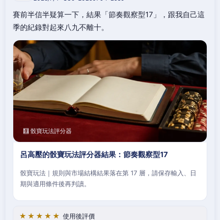
賽前半信半疑算一下，結果「節奏觀察型17」，跟我自己這
季的紀錄對起來八九不離十。
🧮 骰寶玩法評分器
呂高壓的骰寶玩法評分器結果：節奏觀察型17
骰寶玩法｜規則與市場結構結果落在第 17 層，請保存輸入、日
期與適用條件後再判讀。
★★★★★
使用後評價