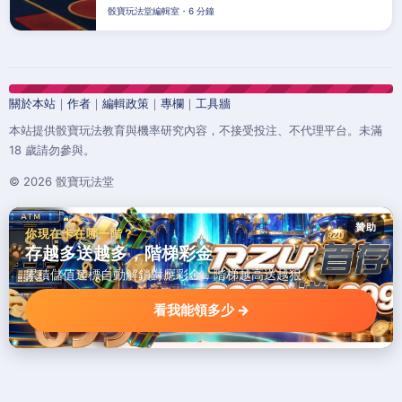
骰寶玩法堂編輯室・6 分鐘
關於本站
｜
作者
｜
編輯政策
｜
專欄
｜
工具牆
本站提供骰寶玩法教育與機率研究內容，不接受投注、不代理平台。未滿
18 歲請勿參與。
© 2026 骰寶玩法堂
贊助
你現在卡在哪一階？
存越多送越多，階梯彩金
累積儲值達標自動解鎖對應彩金，階梯越高送越狠。
看我能領多少 →