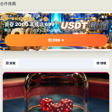
合作推薦
贊助
第一筆就多三成本金
首存 2000 直接送 699
新會員限定加碼，碼量只要彩金五倍，領完就能玩。
領 699 →
☰ 探索
榜 情報