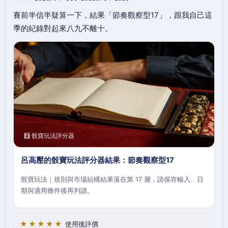
賽前半信半疑算一下，結果「節奏觀察型17」，跟我自己這
季的紀錄對起來八九不離十。
🧮 骰寶玩法評分器
呂高壓的骰寶玩法評分器結果：節奏觀察型17
骰寶玩法｜規則與市場結構結果落在第 17 層，請保存輸入、日
期與適用條件後再判讀。
★★★★★
使用後評價