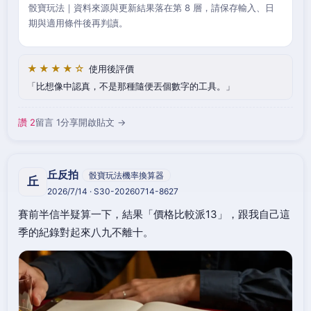
骰寶玩法｜資料來源與更新結果落在第 8 層，請保存輸入、日
期與適用條件後再判讀。
★★★★☆
使用後評價
比想像中認真，不是那種隨便丟個數字的工具。
讚 2
留言 1
分享
開啟貼文 →
丘反拍
骰寶玩法機率換算器
丘
2026/7/14 · S30-20260714-8627
賽前半信半疑算一下，結果「價格比較派13」，跟我自己這
季的紀錄對起來八九不離十。