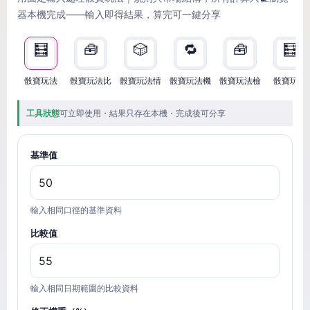
器本機完成——輸入即得結果，算完可一鍵分享
🧮
🧰
🎲
🔁
🧰
🧮
骰寶玩法
骰寶玩法比
骰寶玩法情
骰寶玩法機
骰寶玩法檢
骰寶玩法
工具狀態
可立即使用・結果只存在本機・完成後可分享
基準值
輸入相同口徑的基準資料
比較值
輸入相同日期範圍的比較資料