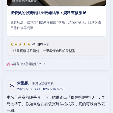
🧰 骰寶玩法比較器
接發吳的骰寶玩法比較器結果：資料查核派16
骰寶玩法｜結算規則結果落在第 16 層，請保存輸入、日期與適
用條件後再判讀。
★★★★★
使用後評價
結果頁做得很清楚，一眼看懂自己的看盤型。
讚 6
留言 1
分享
開啟貼文 →
朱盤數
骰寶玩法檢核表
朱
2026/7/16 · S30-20260716-5753
本來只是賽前隨手算一下，結果跑出「條件拆解型10」，笑
死太準了。你如果也在看骰寶玩法檢核表，真的可以自己丟
一組。