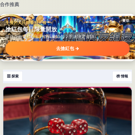
合作推薦
贊助
手慢的人只能看別人領
搶紅包每日限量開放
當日存款達標即可到首頁搶紅包，手速決定金額。
去搶紅包 →
☰ 探索
榜 情報