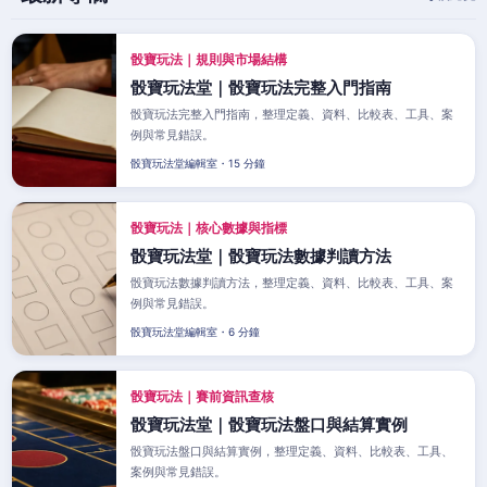
骰寶玩法｜規則與市場結構
骰寶玩法堂｜骰寶玩法完整入門指南
骰寶玩法完整入門指南，整理定義、資料、比較表、工具、案
例與常見錯誤。
骰寶玩法堂編輯室・15 分鐘
骰寶玩法｜核心數據與指標
骰寶玩法堂｜骰寶玩法數據判讀方法
骰寶玩法數據判讀方法，整理定義、資料、比較表、工具、案
例與常見錯誤。
骰寶玩法堂編輯室・6 分鐘
骰寶玩法｜賽前資訊查核
骰寶玩法堂｜骰寶玩法盤口與結算實例
骰寶玩法盤口與結算實例，整理定義、資料、比較表、工具、
案例與常見錯誤。