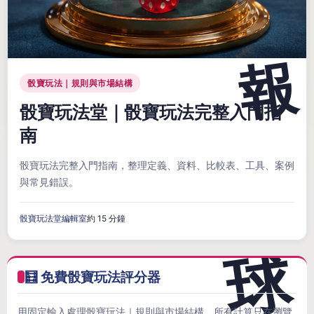
骰寶玩法｜規則與市場結構
骰寶玩法堂｜骰寶玩法完整入門指
南
骰寶玩法完整入門指南，整理定義、資料、比較表、工具、案例
與常見錯誤。
骰寶玩法堂編輯室
約 15 分鐘
🧮 免費骰寶玩法評分器
用固定輸入處理骰寶玩法｜規則與市場結構，所有計算只在瀏覽