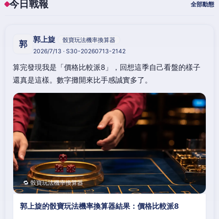
今日戰報
全部動態
郭上旋
骰寶玩法機率換算器
郭
2026/7/13 · S30-20260713-2142
算完發現我是「價格比較派8」，回想這季自己看盤的樣子
還真是這樣。數字攤開來比手感誠實多了。
🔁 骰寶玩法機率換算器
郭上旋的骰寶玩法機率換算器結果：價格比較派8