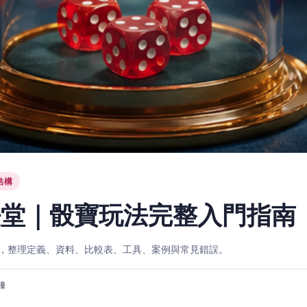
結構
法堂｜骰寶玩法完整入門指南
，整理定義、資料、比較表、工具、案例與常見錯誤。
分鐘