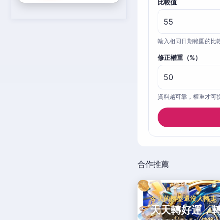
比較值
輸入相同日期範圍的比
修正權重（%）
資料越可靠，權重才可
合作推薦
今天的轉盤還沒人轉走
天天轉好運，