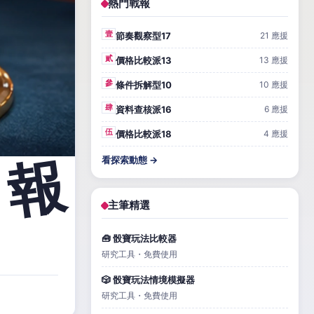
熱門戰報
壹
節奏觀察型17
21 應援
貳
價格比較派13
13 應援
參
條件拆解型10
10 應援
肆
資料查核派16
6 應援
伍
價格比較派18
4 應援
看探索動態 →
主筆精選
🧰 骰寶玩法比較器
研究工具・免費使用
🎲 骰寶玩法情境模擬器
研究工具・免費使用