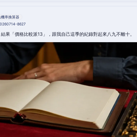
法機率換算器
20260714-8627
結果「價格比較派13」，跟我自己這季的紀錄對起來八九不離十。