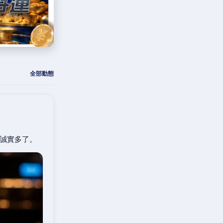
全部動態
誠實多了。