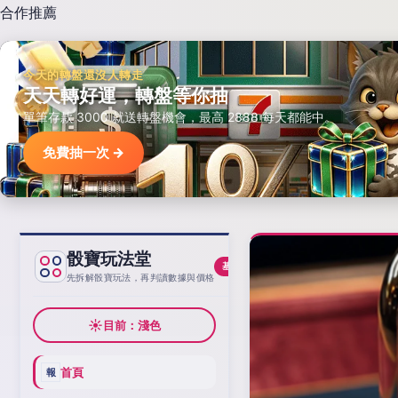
合作推薦
今天的轉盤還沒人轉走
天天轉好運，轉盤等你抽
單筆存款 3000 就送轉盤機會，最高 2888 每天都能中。
免費抽一次 →
骰寶玩法堂
基線
先拆解骰寶玩法，再判讀數據與價格
☀
目前：淺色
首頁
報