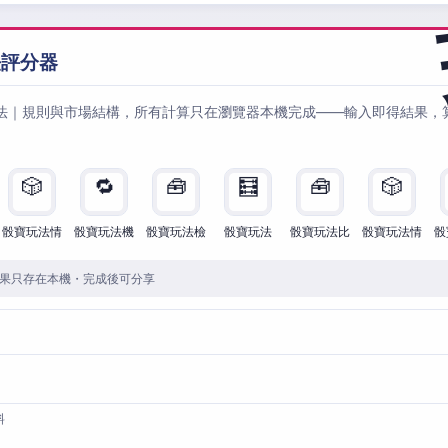
法評分器
法｜規則與市場結構，所有計算只在瀏覽器本機完成——輸入即得結果，
🎲
🔁
🧰
🧮
🧰
🎲
骰寶玩法情
骰寶玩法機
骰寶玩法檢
骰寶玩法
骰寶玩法比
骰寶玩法情
骰
果只存在本機・完成後可分享
料