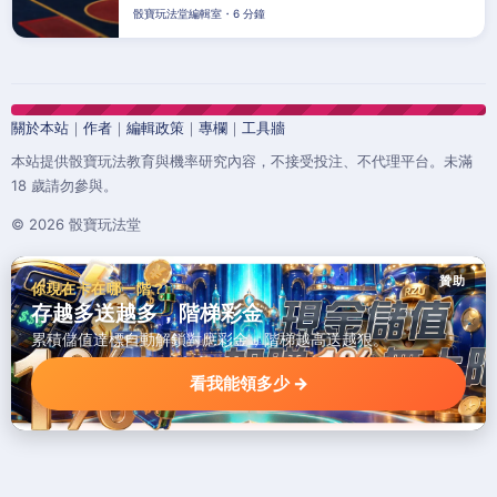
骰寶玩法堂編輯室・6 分鐘
關於本站
｜
作者
｜
編輯政策
｜
專欄
｜
工具牆
本站提供骰寶玩法教育與機率研究內容，不接受投注、不代理平台。未滿
18 歲請勿參與。
© 2026 骰寶玩法堂
贊助
你現在卡在哪一階？
存越多送越多，階梯彩金
累積儲值達標自動解鎖對應彩金，階梯越高送越狠。
看我能領多少 →