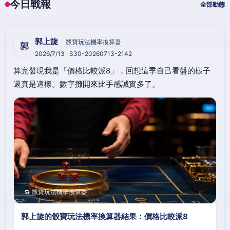
今日戰報
全部動態
郭上旋
骰寶玩法機率換算器
郭
2026/7/13 · S30-20260713-2142
算完發現我是「價格比較派8」，回想這季自己看盤的樣子
還真是這樣。數字攤開來比手感誠實多了。
🔁 骰寶玩法機率換算器
郭上旋的骰寶玩法機率換算器結果：價格比較派8