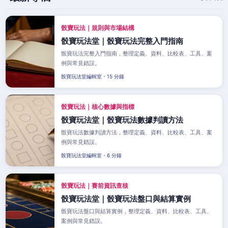
骰寶玩法｜規則與市場結構
骰寶玩法堂｜骰寶玩法完整入門指南
骰寶玩法完整入門指南，整理定義、資料、比較表、工具、案
例與常見錯誤。
骰寶玩法堂編輯室・15 分鐘
骰寶玩法｜核心數據與指標
骰寶玩法堂｜骰寶玩法數據判讀方法
骰寶玩法數據判讀方法，整理定義、資料、比較表、工具、案
例與常見錯誤。
骰寶玩法堂編輯室・6 分鐘
骰寶玩法｜賽前資訊查核
骰寶玩法堂｜骰寶玩法盤口與結算實例
骰寶玩法盤口與結算實例，整理定義、資料、比較表、工具、
案例與常見錯誤。