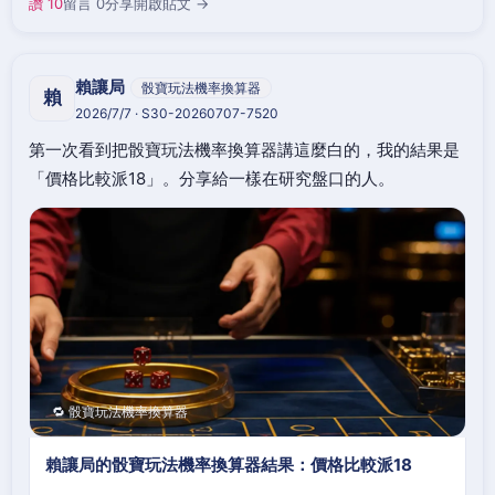
讚 10
留言 0
分享
開啟貼文 →
賴讓局
骰寶玩法機率換算器
賴
2026/7/7 · S30-20260707-7520
第一次看到把骰寶玩法機率換算器講這麼白的，我的結果是
「價格比較派18」。分享給一樣在研究盤口的人。
🔁 骰寶玩法機率換算器
賴讓局的骰寶玩法機率換算器結果：價格比較派18