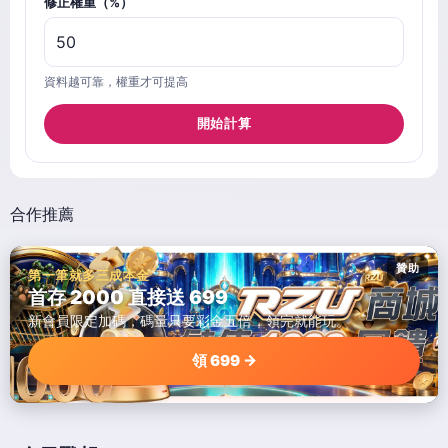
修正權重（%）
資料越可靠，權重才可提高
開始計算
合作推薦
贊助
第一筆就多三成本金
首存 2000 直接送 699
新會員限定加碼，碼量只要彩金五倍，領完就能玩。
領 699 →