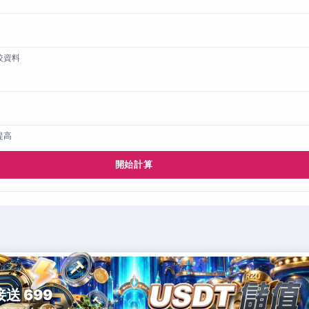
較資料
提高
開始計算
接送 699