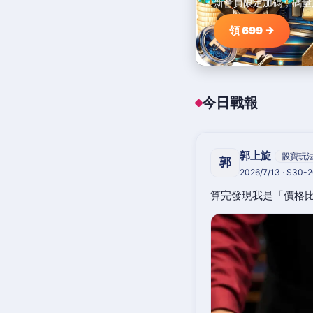
新會員限定加碼，碼量
領 699 →
今日戰報
郭上旋
骰寶玩
郭
2026/7/13 · S30-
算完發現我是「價格