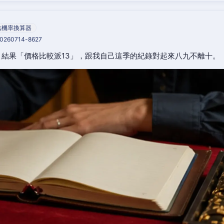
法機率換算器
20260714-8627
結果「價格比較派13」，跟我自己這季的紀錄對起來八九不離十。