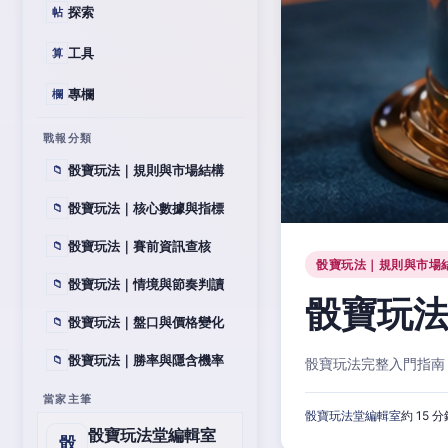
探索
帖
工具
算
專欄
欄
戰報分類
骰寶玩法｜規則與市場結構
📁
骰寶玩法｜核心數據與指標
📁
骰寶玩法｜賽前資訊查核
📁
骰寶玩法｜規則與市場
骰寶玩法｜情境與節奏判讀
📁
骰寶玩
骰寶玩法｜盤口與價格變化
📁
骰寶玩法｜勝率與隱含機率
📁
骰寶玩法完整入門指南
當家主筆
骰寶玩法堂編輯室
約 15 
骰寶玩法堂編輯室
骰