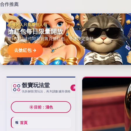
合作推薦
手慢的人只能看別人領
搶紅包每日限量開放
當日存款達標即可到首頁搶紅包，手速決定金額。
去搶紅包 →
骰寶玩法堂
基線
先拆解骰寶玩法，再判讀數據與價格
☀
目前：淺色
首頁
報