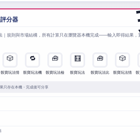
法評分器
法｜規則與市場結構，所有計算只在瀏覽器本機完成——輸入即得結果，
🎲
🔁
🧰
🧮
🧰
🎲
骰寶玩法情
骰寶玩法機
骰寶玩法檢
骰寶玩法
骰寶玩法比
骰寶玩法情
骰
果只存在本機・完成後可分享
料