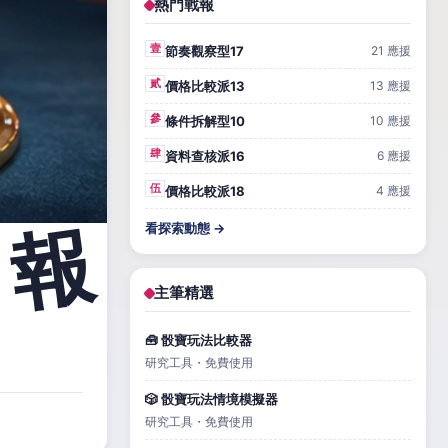
熱門戰報
壹
節奏觀察型17
21 應援
貳
價格比較派13
13 應援
參
條件拆解型10
10 應援
肆
資料查核派16
6 應援
伍
價格比較派18
4 應援
看探索動態 →
主筆精選
🧰 骰寶玩法比較器
研究工具・免費使用
🎲 骰寶玩法情境模擬器
研究工具・免費使用