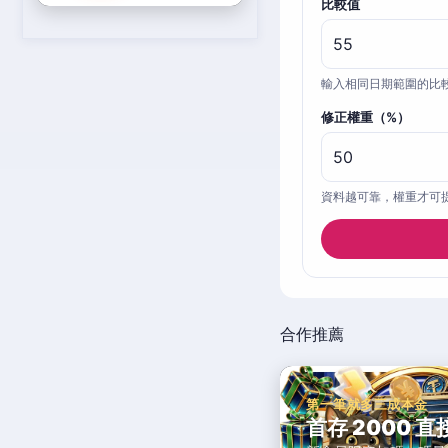
比較值
輸入相同日期範圍的比
修正權重（%）
資料越可靠，權重才可
合作推薦
第一筆就多三成本金
首存 2000 直