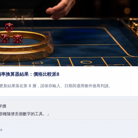
機率換算器結果：價格比較派8
更新結果落在第 8 層，請保存輸入、日期與適用條件後再判讀。
評價
那種隨便丟個數字的工具。
→