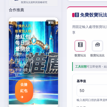
骰寶玩法資料與策略研究
合作推薦
🧮 免費骰寶玩
贊助
手慢的人只
用固定輸入處理骰寶玩
能看別人領
享
搶紅包
每日限
🧮
🧰
量開放
當日存款達
骰寶玩法
骰寶玩法比
標即可到首
頁搶紅包，
工具狀態
可立即使用・結
手速決定金
額。
基準值
去搶
紅包
→
輸入相同口徑的基準資