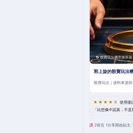
🔁 骰寶玩法機率換算器
郭上旋的骰寶玩法
骰寶玩法｜資料來源與
★★★★☆
使用後
比想像中認真，不是
讚 2
留言 1
分享
開啟貼文 