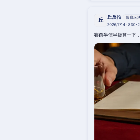
丘反拍
骰寶玩
丘
2026/7/14 · S30-
賽前半信半疑算一下，