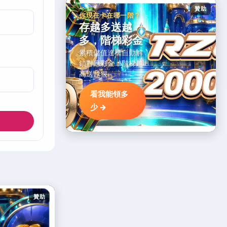
贊助
你現在卡在哪一階？
存越多送越
多，階梯彩金
累積儲值達標自動解
鎖對應彩金，階梯越
高送越狠。
看我能領多
少 →
贊助