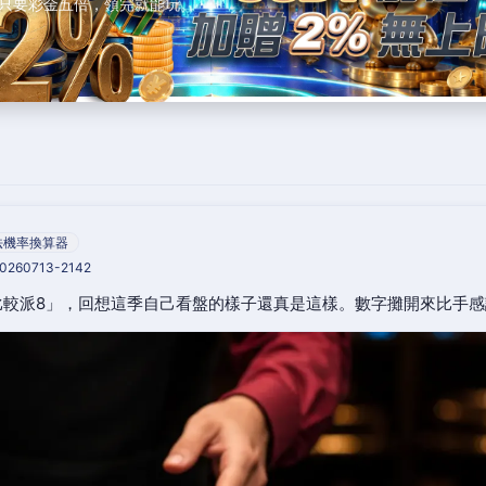
只要彩金五倍，領完就能玩。
法機率換算器
20260713-2142
比較派8」，回想這季自己看盤的樣子還真是這樣。數字攤開來比手感