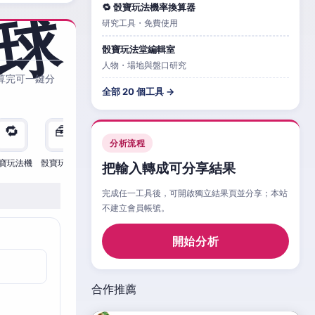
🔁 骰寶玩法機率換算器
研究工具・免費使用
骰寶玩法堂編輯室
人物・場地與盤口研究
算完可一鍵分
全部 20 個工具 →
🔁
🧰
🧮
🧰
🎲
🔁

分析流程
寶玩法機
骰寶玩法檢
骰寶玩法
骰寶玩法比
骰寶玩法情
骰寶玩法機
骰寶
把輸入轉成可分享結果
完成任一工具後，可開啟獨立結果頁並分享；本站
不建立會員帳號。
開始分析
合作推薦