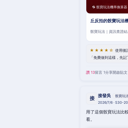
🔁 骰寶玩法機率換算器
丘反拍的骰寶玩法機
骰寶玩法｜資訊查證結
★★★★☆
使用後
免費做到這樣，先記
讚 13
留言 1
分享
開啟貼文
接發吳
骰寶玩
接
2026/7/6 · S30-
用了這個骰寶玩法比較
看。