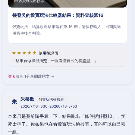
🧰 骰寶玩法比較器
接發吳的骰寶玩法比較器結果：資料查核派16
骰寶玩法｜結算規則結果落在第 16 層，請保存輸入、日期與適
用條件後再判讀。
★★★★★
使用後評價
結果頁做得很清楚，一眼看懂自己的看盤型。
讚 6
留言 1
分享
開啟貼文 →
朱盤數
骰寶玩法檢核表
朱
2026/7/16 · S30-20260716-5753
本來只是賽前隨手算一下，結果跑出「條件拆解型10」，笑
死太準了。你如果也在看骰寶玩法檢核表，真的可以自己丟
一組。