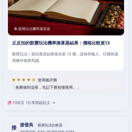
🔁 骰寶玩法機率換算器
丘反拍的骰寶玩法機率換算器結果：價格比較派13
骰寶玩法｜資訊查證結果落在第 13 層，請保存輸入、日期與適
用條件後再判讀。
★★★★☆
使用後評價
免費做到這樣，先記下賽前慢慢用。
讚 13
留言 1
分享
開啟貼文 →
接發吳
骰寶玩法比較器
接
2026/7/6 · S30-20260706-2483