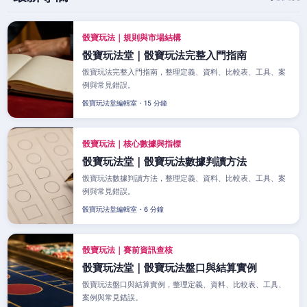
骰寶玩法｜規則與市場結構
骰寶玩法堂｜骰寶玩法完整入門指南
骰寶玩法完整入門指南，整理定義、資料、比較表、工具、案
例與常見錯誤。
骰寶玩法堂編輯室・15 分鐘
骰寶玩法｜核心數據與指標
骰寶玩法堂｜骰寶玩法數據判讀方法
骰寶玩法數據判讀方法，整理定義、資料、比較表、工具、案
例與常見錯誤。
骰寶玩法堂編輯室・6 分鐘
骰寶玩法｜賽前資訊查核
骰寶玩法堂｜骰寶玩法盤口與結算實例
骰寶玩法盤口與結算實例，整理定義、資料、比較表、工具、
案例與常見錯誤。