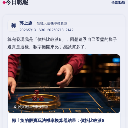
今日戰報
全部動態
郭上旋
骰寶玩法機率換算器
郭
2026/7/13 · S30-20260713-2142
算完發現我是「價格比較派8」，回想這季自己看盤的樣子
還真是這樣。數字攤開來比手感誠實多了。
🔁 骰寶玩法機率換算器
郭上旋的骰寶玩法機率換算器結果：價格比較派8