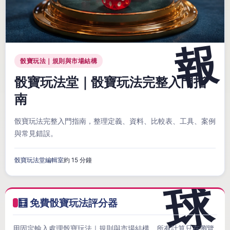
骰寶玩法｜規則與市場結構
骰寶玩法堂｜骰寶玩法完整入門指
南
骰寶玩法完整入門指南，整理定義、資料、比較表、工具、案例
與常見錯誤。
骰寶玩法堂編輯室
約 15 分鐘
🧮 免費骰寶玩法評分器
用固定輸入處理骰寶玩法｜規則與市場結構，所有計算只在瀏覽