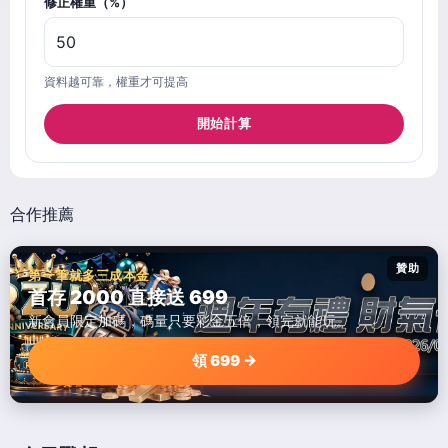
修正權重（%）
資料越可靠，權重才可提高
開始計算
合作推薦
贊助
第一筆就多三成本金
首存 2000 直接送 699
新會員限定加碼，碼量只要彩金五倍，領完就能玩。
領 699 →