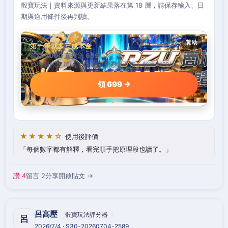
骰寶玩法｜資料來源與更新結果落在第 18 層，請保存輸入、日
期與適用條件後再判讀。
贊助
第一筆就多三成本金
首存 2000 直接送 699
新會員限定加碼，碼量只要彩金五倍，領完就能玩。
領 699 →
★★★★☆
使用後評價
每個數字都有解釋，看完順手把原理段也讀了。
讚 4
留言 2
分享
開啟貼文 →
呂高壓
骰寶玩法評分器
呂
2026/7/4 · S30-20260704-2589