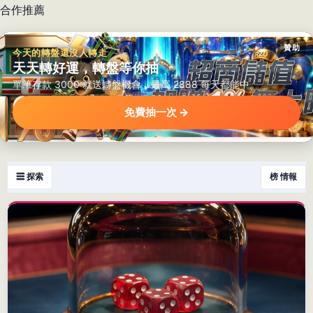
合作推薦
贊助
今天的轉盤還沒人轉走
天天轉好運，轉盤等你抽
單筆存款 3000 就送轉盤機會，最高 2888 每天都能中。
免費抽一次 →
☰ 探索
榜 情報