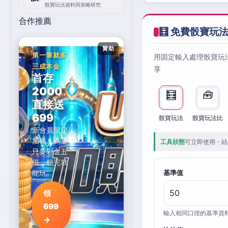
骰寶玩法資料與策略研究
合作推薦
🧮 免費骰寶玩
贊助
第一筆就多
用固定輸入處理骰寶玩
三成本金
享
首存
2000
🧮
🧰
直接送
699
骰寶玩法
骰寶玩法比
新會員限定
加碼，碼量
工具狀態
可立即使用・結
只要彩金五
倍，領完就
能玩。
基準值
領
699
輸入相同口徑的基準資
→