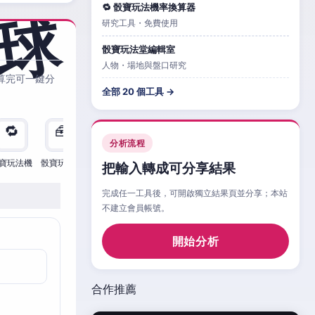
🔁 骰寶玩法機率換算器
研究工具・免費使用
骰寶玩法堂編輯室
人物・場地與盤口研究
算完可一鍵分
全部 20 個工具 →
🔁
🧰
🧮
🧰
🎲
🔁

分析流程
寶玩法機
骰寶玩法檢
骰寶玩法
骰寶玩法比
骰寶玩法情
骰寶玩法機
骰寶
把輸入轉成可分享結果
完成任一工具後，可開啟獨立結果頁並分享；本站
不建立會員帳號。
開始分析
合作推薦