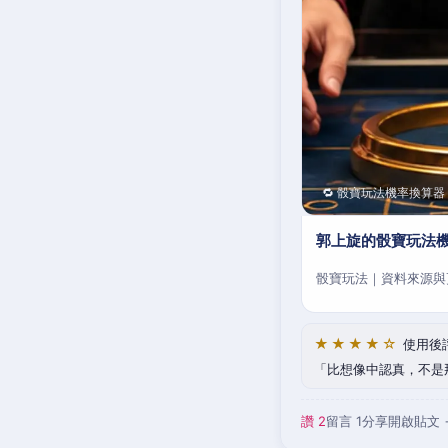
🔁 骰寶玩法機率換算器
郭上旋的骰寶玩法
骰寶玩法｜資料來源與
★★★★☆
使用後
比想像中認真，不是
讚 2
留言 1
分享
開啟貼文 