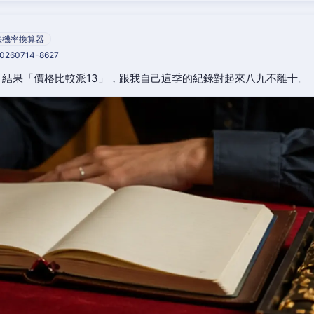
法機率換算器
20260714-8627
結果「價格比較派13」，跟我自己這季的紀錄對起來八九不離十。