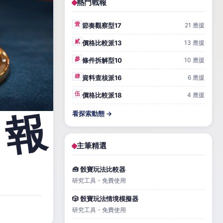
熱門戰報
壹
節奏觀察型17
21 應援
貳
價格比較派13
13 應援
參
條件拆解型10
10 應援
肆
資料查核派16
6 應援
伍
價格比較派18
4 應援
看探索動態 →
主筆精選
🧰 骰寶玩法比較器
研究工具・免費使用
🎲 骰寶玩法情境模擬器
研究工具・免費使用