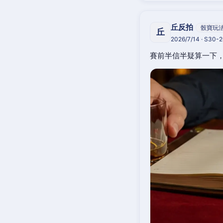
丘反拍
骰寶玩
丘
2026/7/14 · S30-
賽前半信半疑算一下，