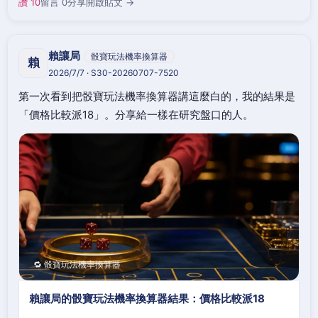
讚 10
留言 0
分享
開啟貼文 →
賴讓局
骰寶玩法機率換算器
賴
2026/7/7 · S30-20260707-7520
第一次看到把骰寶玩法機率換算器講這麼白的，我的結果是
「價格比較派18」。分享給一樣在研究盤口的人。
🔁 骰寶玩法機率換算器
賴讓局的骰寶玩法機率換算器結果：價格比較派18