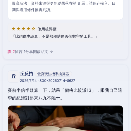
骰寶玩法｜資料來源與更新結果落在第 8 層，請保存輸入、日
期與適用條件後再判讀。
★★★★☆
使用後評價
比想像中認真，不是那種隨便丟個數字的工具。
讚 2
留言 1
分享
開啟貼文 →
丘反拍
骰寶玩法機率換算器
丘
2026/7/14 · S30-20260714-8627
賽前半信半疑算一下，結果「價格比較派13」，跟我自己這
季的紀錄對起來八九不離十。