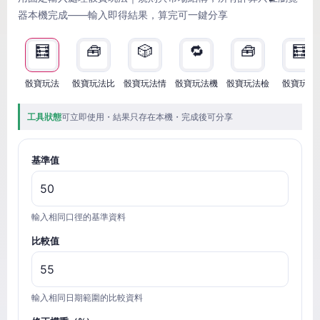
器本機完成——輸入即得結果，算完可一鍵分享
🧮
🧰
🎲
🔁
🧰
🧮
骰寶玩法
骰寶玩法比
骰寶玩法情
骰寶玩法機
骰寶玩法檢
骰寶玩法
工具狀態
可立即使用・結果只存在本機・完成後可分享
基準值
輸入相同口徑的基準資料
比較值
輸入相同日期範圍的比較資料