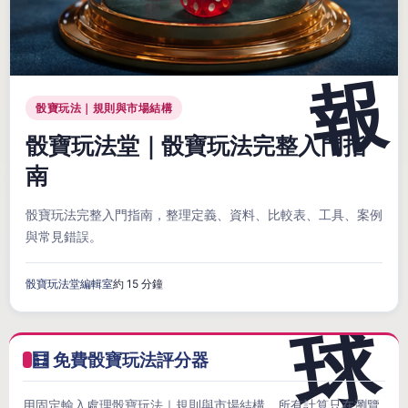
骰寶玩法｜規則與市場結構
骰寶玩法堂｜骰寶玩法完整入門指
南
骰寶玩法完整入門指南，整理定義、資料、比較表、工具、案例
與常見錯誤。
骰寶玩法堂編輯室
約 15 分鐘
🧮 免費骰寶玩法評分器
用固定輸入處理骰寶玩法｜規則與市場結構，所有計算只在瀏覽