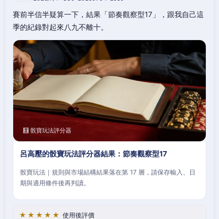
賽前半信半疑算一下，結果「節奏觀察型17」，跟我自己這
季的紀錄對起來八九不離十。
🧮 骰寶玩法評分器
呂高壓的骰寶玩法評分器結果：節奏觀察型17
骰寶玩法｜規則與市場結構結果落在第 17 層，請保存輸入、日
期與適用條件後再判讀。
★★★★★
使用後評價