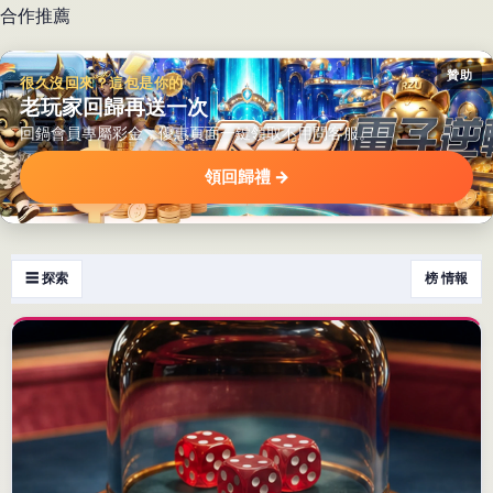
合作推薦
贊助
很久沒回來？這包是你的
老玩家回歸再送一次
回鍋會員專屬彩金，優惠頁面一鍵領取不用問客服。
領回歸禮 →
☰ 探索
榜 情報