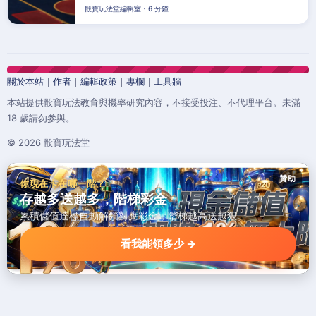
骰寶玩法堂編輯室・6 分鐘
關於本站
｜
作者
｜
編輯政策
｜
專欄
｜
工具牆
本站提供骰寶玩法教育與機率研究內容，不接受投注、不代理平台。未滿
18 歲請勿參與。
© 2026 骰寶玩法堂
贊助
你現在卡在哪一階？
存越多送越多，階梯彩金
累積儲值達標自動解鎖對應彩金，階梯越高送越狠。
看我能領多少 →