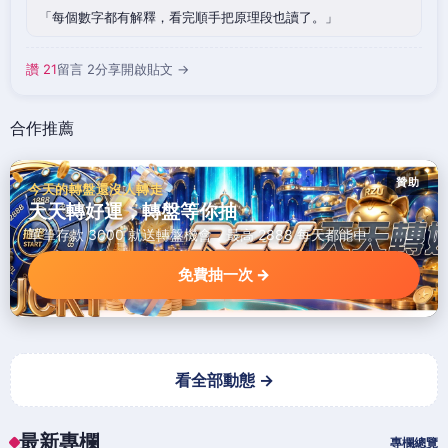
每個數字都有解釋，看完順手把原理段也讀了。
讚 21
留言 2
分享
開啟貼文 →
合作推薦
贊助
今天的轉盤還沒人轉走
天天轉好運，轉盤等你抽
單筆存款 3000 就送轉盤機會，最高 2888 每天都能中。
免費抽一次 →
看全部動態 →
最新專欄
專欄總覽