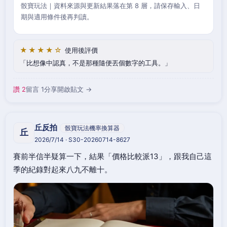
骰寶玩法｜資料來源與更新結果落在第 8 層，請保存輸入、日
期與適用條件後再判讀。
★★★★☆
使用後評價
比想像中認真，不是那種隨便丟個數字的工具。
讚 2
留言 1
分享
開啟貼文 →
丘反拍
骰寶玩法機率換算器
丘
2026/7/14 · S30-20260714-8627
賽前半信半疑算一下，結果「價格比較派13」，跟我自己這
季的紀錄對起來八九不離十。