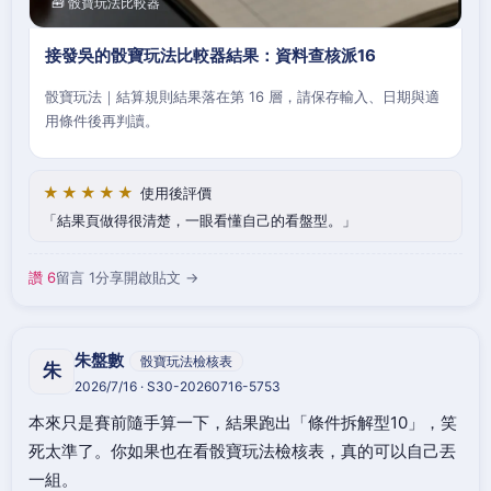
🧰 骰寶玩法比較器
接發吳的骰寶玩法比較器結果：資料查核派16
骰寶玩法｜結算規則結果落在第 16 層，請保存輸入、日期與適
用條件後再判讀。
★★★★★
使用後評價
結果頁做得很清楚，一眼看懂自己的看盤型。
讚 6
留言 1
分享
開啟貼文 →
朱盤數
骰寶玩法檢核表
朱
2026/7/16 · S30-20260716-5753
本來只是賽前隨手算一下，結果跑出「條件拆解型10」，笑
死太準了。你如果也在看骰寶玩法檢核表，真的可以自己丟
一組。