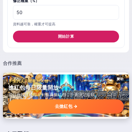
修正權重（%）
資料越可靠，權重才可提高
開始計算
合作推薦
贊助
手慢的人只能看別人領
搶紅包每日限量開放
當日存款達標即可到首頁搶紅包，手速決定金額。
去搶紅包 →