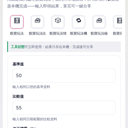
器本機完成——輸入即得結果，算完可一鍵分享
🧮
🧰
🎲
🔁
🧰
🧮
骰寶玩法
骰寶玩法比
骰寶玩法情
骰寶玩法機
骰寶玩法檢
骰寶玩法
工具狀態
可立即使用・結果只存在本機・完成後可分享
基準值
輸入相同口徑的基準資料
比較值
輸入相同日期範圍的比較資料