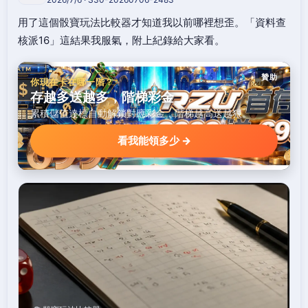
用了這個骰寶玩法比較器才知道我以前哪裡想歪。「資料查
核派16」這結果我服氣，附上紀錄給大家看。
贊助
你現在卡在哪一階？
存越多送越多，階梯彩金
累積儲值達標自動解鎖對應彩金，階梯越高送越狠。
看我能領多少 →