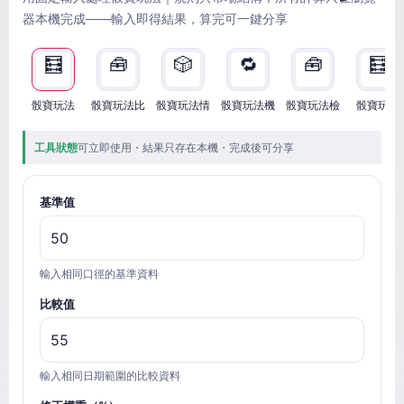
器本機完成——輸入即得結果，算完可一鍵分享
🧮
🧰
🎲
🔁
🧰
🧮
骰寶玩法
骰寶玩法比
骰寶玩法情
骰寶玩法機
骰寶玩法檢
骰寶玩法
工具狀態
可立即使用・結果只存在本機・完成後可分享
基準值
輸入相同口徑的基準資料
比較值
輸入相同日期範圍的比較資料