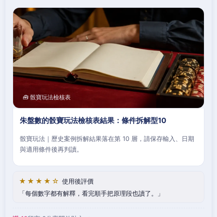
🧰 骰寶玩法檢核表
朱盤數的骰寶玩法檢核表結果：條件拆解型10
骰寶玩法｜歷史案例拆解結果落在第 10 層，請保存輸入、日期
與適用條件後再判讀。
★★★★☆
使用後評價
每個數字都有解釋，看完順手把原理段也讀了。