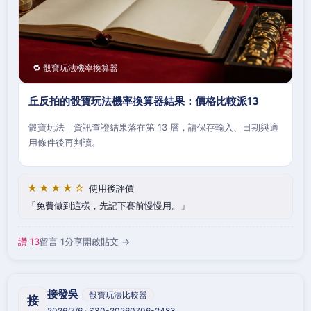
🔁 骰寶玩法機率換算器
丘反拍的骰寶玩法機率換算器結果：價格比較派13
骰寶玩法｜資訊查證結果落在第 13 層，請保存輸入、日期與適
用條件後再判讀。
★★★★☆
使用後評價
免費做到這樣，先記下賽前慢慢用。
讚 13
留言 1
分享
開啟貼文 →
接發吳
骰寶玩法比較器
接
2026/7/6 · S30-20260706-2483