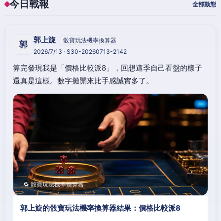
今日戰報
全部動態
郭上旋
骰寶玩法機率換算器
郭
2026/7/13 · S30-20260713-2142
算完發現我是「價格比較派8」，回想這季自己看盤的樣子
還真是這樣。數字攤開來比手感誠實多了。
🔁 骰寶玩法機率換算器
郭上旋的骰寶玩法機率換算器結果：價格比較派8