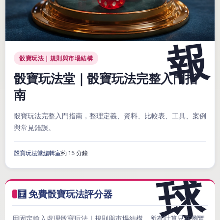
骰寶玩法｜規則與市場結構
骰寶玩法堂｜骰寶玩法完整入門指
南
骰寶玩法完整入門指南，整理定義、資料、比較表、工具、案例
與常見錯誤。
骰寶玩法堂編輯室
約 15 分鐘
🧮 免費骰寶玩法評分器
用固定輸入處理骰寶玩法｜規則與市場結構，所有計算只在瀏覽