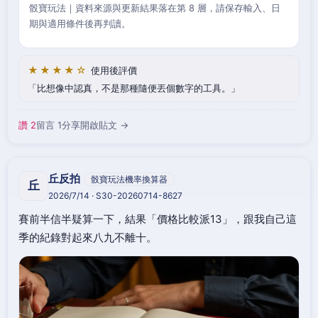
骰寶玩法｜資料來源與更新結果落在第 8 層，請保存輸入、日
期與適用條件後再判讀。
★★★★☆
使用後評價
比想像中認真，不是那種隨便丟個數字的工具。
讚 2
留言 1
分享
開啟貼文 →
丘反拍
骰寶玩法機率換算器
丘
2026/7/14 · S30-20260714-8627
賽前半信半疑算一下，結果「價格比較派13」，跟我自己這
季的紀錄對起來八九不離十。