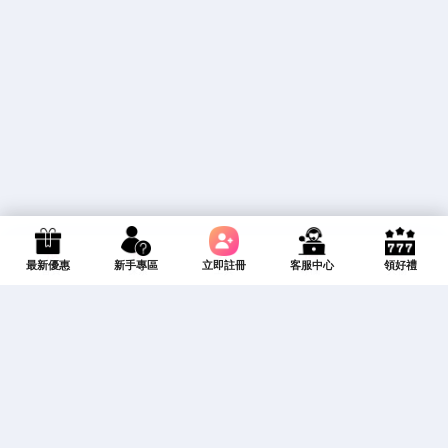
報
帖
算
欄
人
最新優惠
新手專區
立即註冊
客服中心
領好禮
首頁
探索
工具
專欄
人物