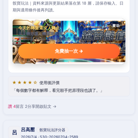
骰寶玩法｜資料來源與更新結果落在第 18 層，請保存輸入、日
期與適用條件後再判讀。
贊助
今天的轉盤還沒人轉走
天天轉好運，轉盤等你抽
單筆存款 3000 就送轉盤機會，最高 2888 每天都能中。
免費抽一次 →
★★★★☆
使用後評價
每個數字都有解釋，看完順手把原理段也讀了。
讚 4
留言 2
分享
開啟貼文 →
呂高壓
骰寶玩法評分器
呂
2026/7/4 · S30-20260704-2589