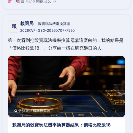
讚 10
留言 0
分享
開啟貼文 →
賴讓局
骰寶玩法機率換算器
賴
2026/7/7 · S30-20260707-7520
第一次看到把骰寶玩法機率換算器講這麼白的，我的結果是
「價格比較派18」。分享給一樣在研究盤口的人。
🔁 骰寶玩法機率換算器
賴讓局的骰寶玩法機率換算器結果：價格比較派18