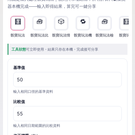
器本機完成——輸入即得結果，算完可一鍵分享
🧮
🧰
🎲
🔁
🧰
🧮
骰寶玩法
骰寶玩法比
骰寶玩法情
骰寶玩法機
骰寶玩法檢
骰寶玩法
工具狀態
可立即使用・結果只存在本機・完成後可分享
基準值
輸入相同口徑的基準資料
比較值
輸入相同日期範圍的比較資料