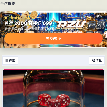
合作推薦
贊助
第一筆就多三成本金
首存 2000 直接送 699
新會員限定加碼，碼量只要彩金五倍，領完就能玩。
領 699 →
☰ 探索
榜 情報