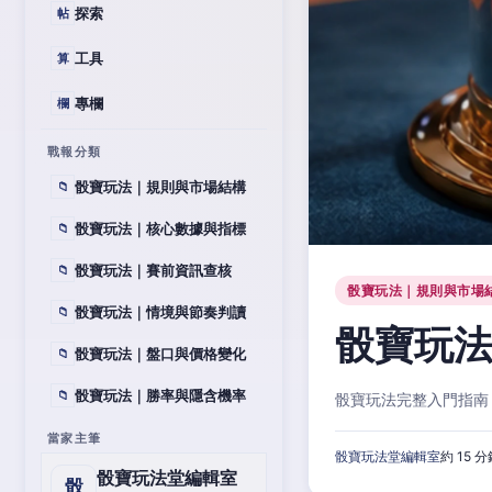
探索
帖
工具
算
專欄
欄
戰報分類
骰寶玩法｜規則與市場結構
📁
骰寶玩法｜核心數據與指標
📁
骰寶玩法｜賽前資訊查核
📁
骰寶玩法｜規則與市場
骰寶玩法｜情境與節奏判讀
📁
骰寶玩
骰寶玩法｜盤口與價格變化
📁
骰寶玩法｜勝率與隱含機率
📁
骰寶玩法完整入門指南
當家主筆
骰寶玩法堂編輯室
約 15 
骰寶玩法堂編輯室
骰