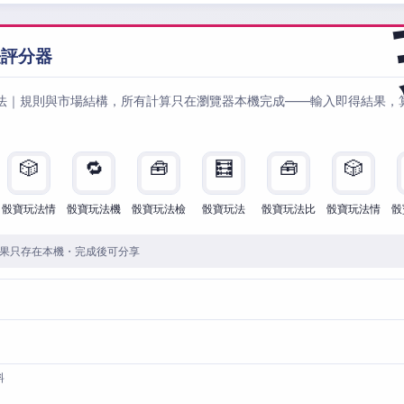
法評分器
法｜規則與市場結構，所有計算只在瀏覽器本機完成——輸入即得結果，
🎲
🔁
🧰
🧮
🧰
🎲
骰寶玩法情
骰寶玩法機
骰寶玩法檢
骰寶玩法
骰寶玩法比
骰寶玩法情
骰
果只存在本機・完成後可分享
料