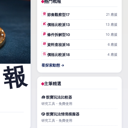
熱門戰報
壹
節奏觀察型17
21 應援
貳
價格比較派13
13 應援
參
條件拆解型10
10 應援
肆
資料查核派16
6 應援
伍
價格比較派18
4 應援
看探索動態 →
主筆精選
🧰 骰寶玩法比較器
研究工具・免費使用
🎲 骰寶玩法情境模擬器
研究工具・免費使用