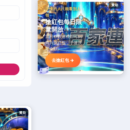
贊助
手慢的人只能看別人
領
搶紅包每日限
量開放
當日存款達標即可到
首頁搶紅包，手速決
定金額。
去搶紅包 →
贊助