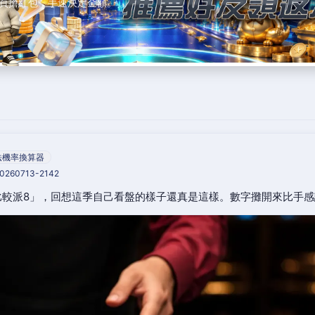
頁搶紅包，手速決定金額。
法機率換算器
20260713-2142
比較派8」，回想這季自己看盤的樣子還真是這樣。數字攤開來比手感