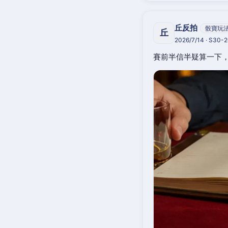
丘反拍
骰寶玩
丘
2026/7/14 · S30-
賽前半信半疑算一下，