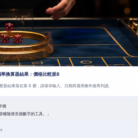
機率換算器結果：價格比較派8
更新結果落在第 8 層，請保存輸入、日期與適用條件後再判讀。
評價
那種隨便丟個數字的工具。
→