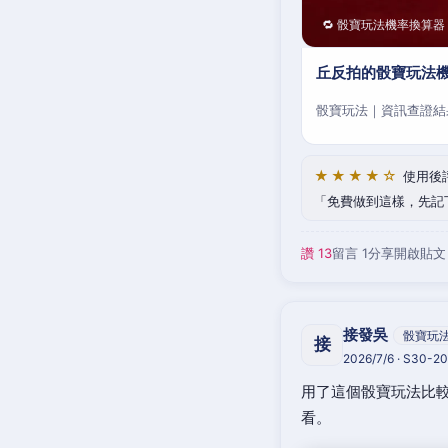
🔁 骰寶玩法機率換算器
丘反拍的骰寶玩法機
骰寶玩法｜資訊查證結
★★★★☆
使用後
免費做到這樣，先記
讚 13
留言 1
分享
開啟貼文
接發吳
骰寶玩
接
2026/7/6 · S30-
用了這個骰寶玩法比較
看。