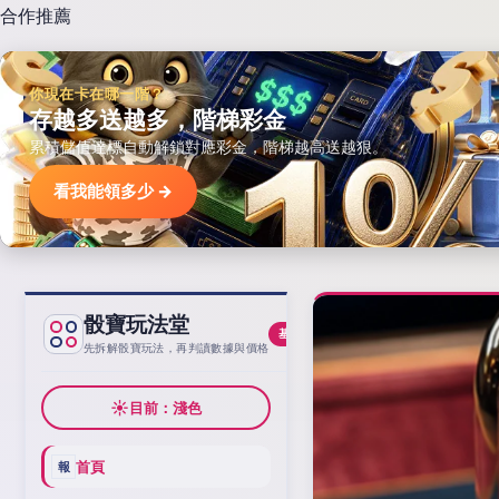
合作推薦
你現在卡在哪一階？
存越多送越多，階梯彩金
累積儲值達標自動解鎖對應彩金，階梯越高送越狠。
看我能領多少 →
骰寶玩法堂
基線
先拆解骰寶玩法，再判讀數據與價格
☀
目前：淺色
首頁
報