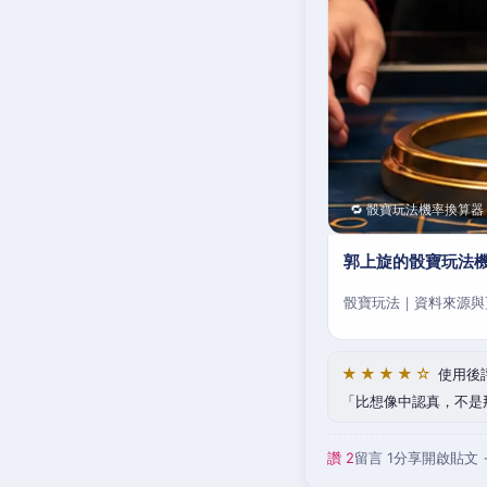
🔁 骰寶玩法機率換算器
郭上旋的骰寶玩法
骰寶玩法｜資料來源與
★★★★☆
使用後
比想像中認真，不是
讚 2
留言 1
分享
開啟貼文 