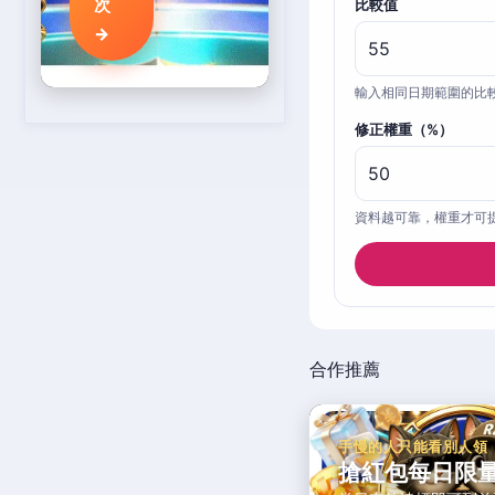
次
比較值
→
輸入相同日期範圍的比
修正權重（%）
資料越可靠，權重才可
合作推薦
手慢的人只能看別人領
搶紅包每日限