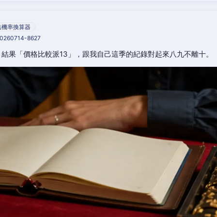
法機率換算器
20260714-8627
結果「價格比較派13」，跟我自己這季的紀錄對起來八九不離十。