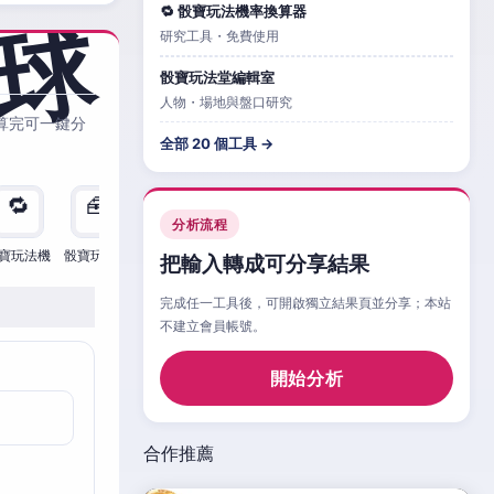
🔁 骰寶玩法機率換算器
研究工具・免費使用
骰寶玩法堂編輯室
人物・場地與盤口研究
算完可一鍵分
全部 20 個工具 →
🔁
🧰
🧮
🧰
🎲
🔁

分析流程
寶玩法機
骰寶玩法檢
骰寶玩法
骰寶玩法比
骰寶玩法情
骰寶玩法機
骰寶
把輸入轉成可分享結果
完成任一工具後，可開啟獨立結果頁並分享；本站
不建立會員帳號。
開始分析
合作推薦