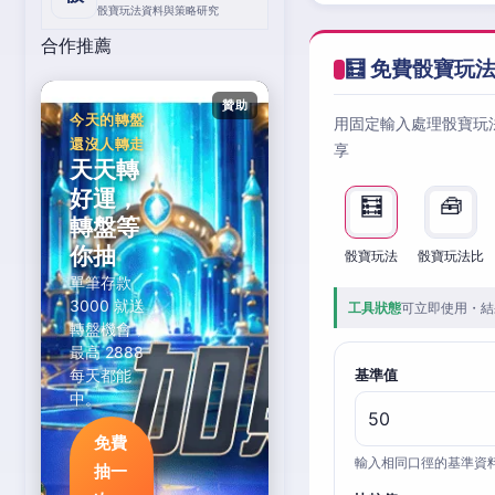
骰寶玩法資料與策略研究
合作推薦
🧮 免費骰寶玩
贊助
今天的轉盤
用固定輸入處理骰寶玩
還沒人轉走
享
天天轉
好運，
🧮
🧰
轉盤等
你抽
骰寶玩法
骰寶玩法比
單筆存款
3000 就送
工具狀態
可立即使用・結
轉盤機會，
最高 2888
每天都能
基準值
中。
免費
輸入相同口徑的基準資
抽一