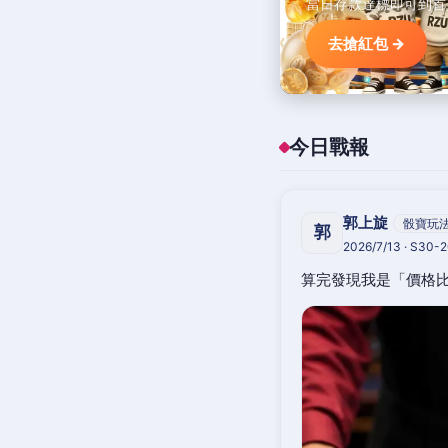
當日存款達標即可到首
去搶紅包 →
今日戰報
郭上旋
骰寶玩
郭
2026/7/13 · S30-
算完發現我是「價格