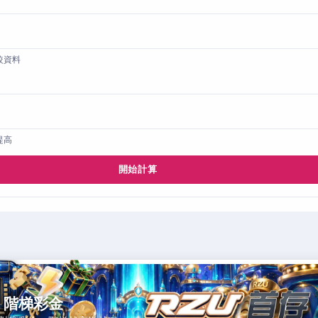
較資料
提高
開始計算
，階梯彩金