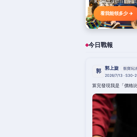
累積儲值達標自動解鎖
看我能領多少 →
今日戰報
郭上旋
骰寶玩
郭
2026/7/13 · S30-
算完發現我是「價格