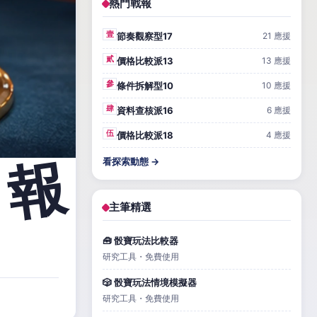
熱門戰報
壹
節奏觀察型17
21 應援
貳
價格比較派13
13 應援
參
條件拆解型10
10 應援
肆
資料查核派16
6 應援
伍
價格比較派18
4 應援
看探索動態 →
主筆精選
🧰 骰寶玩法比較器
研究工具・免費使用
🎲 骰寶玩法情境模擬器
研究工具・免費使用