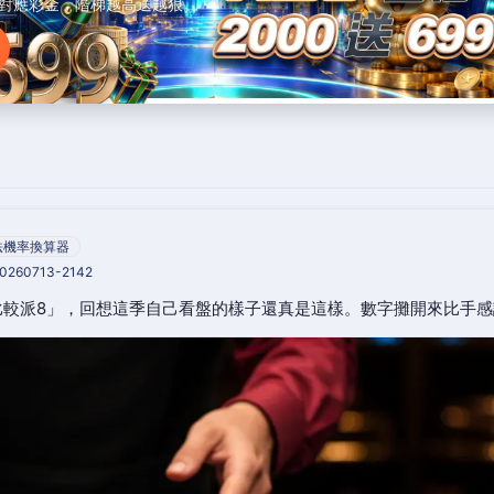
對應彩金，階梯越高送越狠。
法機率換算器
20260713-2142
比較派8」，回想這季自己看盤的樣子還真是這樣。數字攤開來比手感