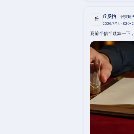
丘反拍
骰寶玩
丘
2026/7/14 · S30-
賽前半信半疑算一下，