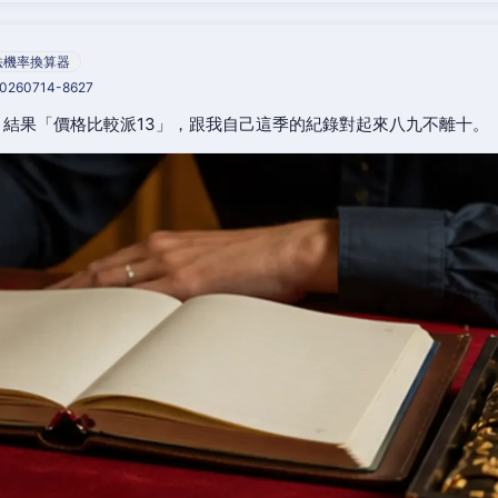
法機率換算器
20260714-8627
結果「價格比較派13」，跟我自己這季的紀錄對起來八九不離十。