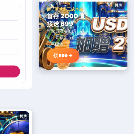
贊助
第一筆就多三成本金
首存 2000 直
接送 699
新會員限定加碼，碼
量只要彩金五倍，領
完就能玩。
領 699 →
贊助