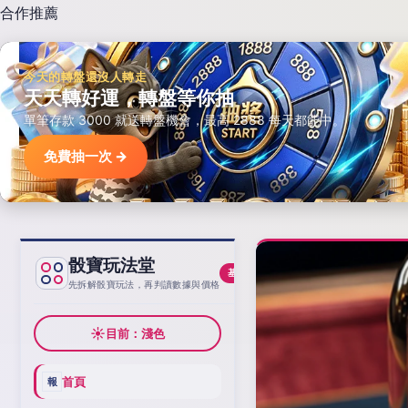
合作推薦
今天的轉盤還沒人轉走
天天轉好運，轉盤等你抽
單筆存款 3000 就送轉盤機會，最高 2888 每天都能中。
免費抽一次 →
骰寶玩法堂
基線
先拆解骰寶玩法，再判讀數據與價格
☀
目前：淺色
首頁
報