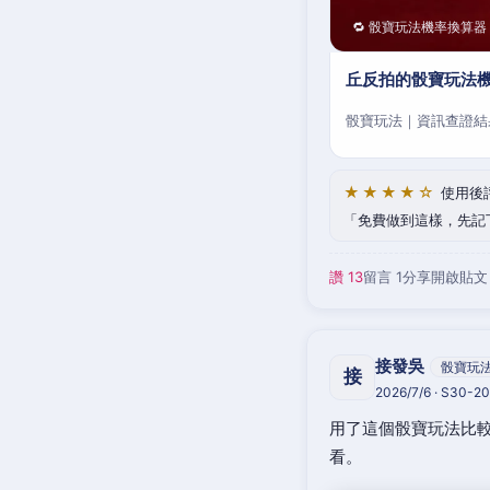
🔁 骰寶玩法機率換算器
丘反拍的骰寶玩法機
骰寶玩法｜資訊查證結
★★★★☆
使用後
免費做到這樣，先記
讚 13
留言 1
分享
開啟貼文
接發吳
骰寶玩
接
2026/7/6 · S30-
用了這個骰寶玩法比較
看。