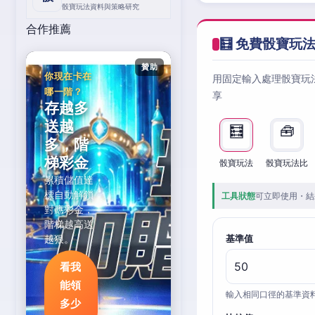
骰寶玩法資料與策略研究
合作推薦
🧮 免費骰寶玩
贊助
你現在卡在
用固定輸入處理骰寶玩
哪一階？
享
存越多
送越
🧮
🧰
多，階
梯彩金
骰寶玩法
骰寶玩法比
累積儲值達
標自動解鎖
工具狀態
可立即使用・結
對應彩金，
階梯越高送
越狠。
基準值
看我
能領
輸入相同口徑的基準資
多少