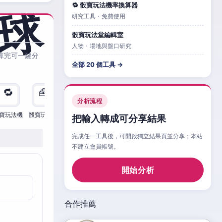
🔁 骰寶玩法機率換算器
研究工具・免費使用
骰寶玩法堂編輯室
人物・場地與盤口研究
算完可一鍵分
全部 20 個工具 →
🔁
🧰
🧮
🧰
🎲
🔁

分析流程
寶玩法機
骰寶玩法檢
骰寶玩法
骰寶玩法比
骰寶玩法情
骰寶玩法機
骰寶
把輸入轉成可分享結果
完成任一工具後，可開啟獨立結果頁並分享；本站
不建立會員帳號。
開始分析
合作推薦