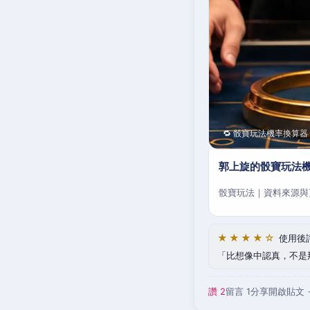
🔁 骰寶玩法機率換算器
郭上旋的骰寶玩法
骰寶玩法｜資料來源與
★★★★☆
使用後
比想像中認真，不是
讚 2
留言 1
分享
開啟貼文 