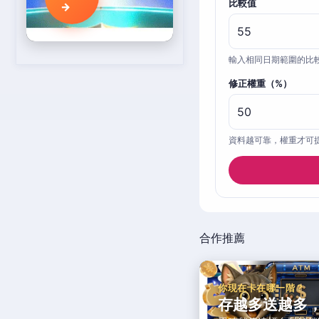
比較值
→
輸入相同日期範圍的比
修正權重（%）
資料越可靠，權重才可
合作推薦
你現在卡在哪一階？
存越多送越多