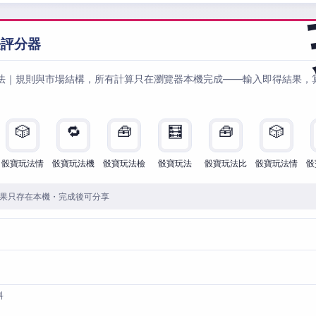
法評分器
法｜規則與市場結構，所有計算只在瀏覽器本機完成——輸入即得結果，
🎲
🔁
🧰
🧮
🧰
🎲
骰寶玩法情
骰寶玩法機
骰寶玩法檢
骰寶玩法
骰寶玩法比
骰寶玩法情
骰
果只存在本機・完成後可分享
料