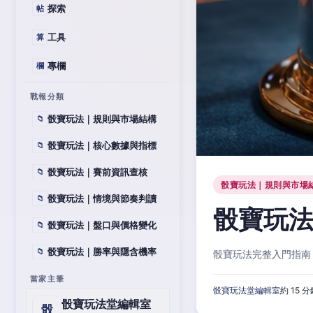
探索
帖
工具
算
專欄
欄
戰報分類
骰寶玩法｜規則與市場結構
📁
骰寶玩法｜核心數據與指標
📁
骰寶玩法｜賽前資訊查核
📁
骰寶玩法｜規則與市場
骰寶玩法｜情境與節奏判讀
📁
骰寶玩
骰寶玩法｜盤口與價格變化
📁
骰寶玩法｜勝率與隱含機率
📁
骰寶玩法完整入門指南
當家主筆
骰寶玩法堂編輯室
約 15 
骰寶玩法堂編輯室
骰