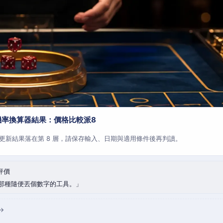
機率換算器結果：價格比較派8
更新結果落在第 8 層，請保存輸入、日期與適用條件後再判讀。
評價
那種隨便丟個數字的工具。
→