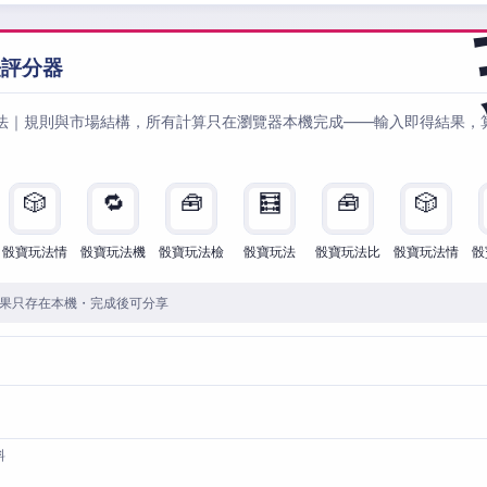
法評分器
法｜規則與市場結構，所有計算只在瀏覽器本機完成——輸入即得結果，
🎲
🔁
🧰
🧮
🧰
🎲
骰寶玩法情
骰寶玩法機
骰寶玩法檢
骰寶玩法
骰寶玩法比
骰寶玩法情
骰
果只存在本機・完成後可分享
料