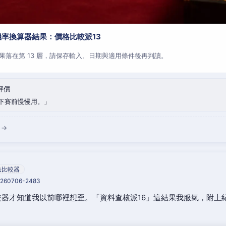
率換算器結果：價格比較派13
果落在第 13 層，請保存輸入、日期與適用條件後再判讀。
評價
下賽前慢慢用。
 →
法比較器
20260706-2483
器才知道我以前哪裡想歪。「資料查核派16」這結果我服氣，附上