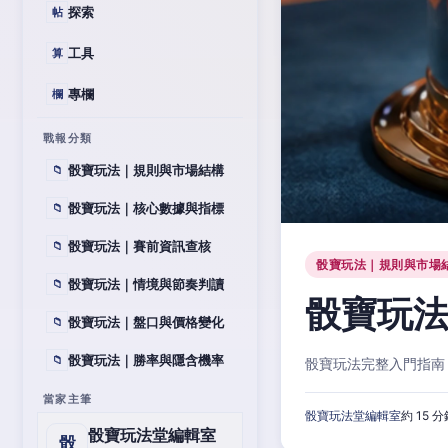
探索
帖
工具
算
專欄
欄
戰報分類
骰寶玩法｜規則與市場結構
📁
骰寶玩法｜核心數據與指標
📁
骰寶玩法｜賽前資訊查核
📁
骰寶玩法｜規則與市場
骰寶玩法｜情境與節奏判讀
📁
骰寶玩
骰寶玩法｜盤口與價格變化
📁
骰寶玩法｜勝率與隱含機率
📁
骰寶玩法完整入門指南
當家主筆
骰寶玩法堂編輯室
約 15 
骰寶玩法堂編輯室
骰