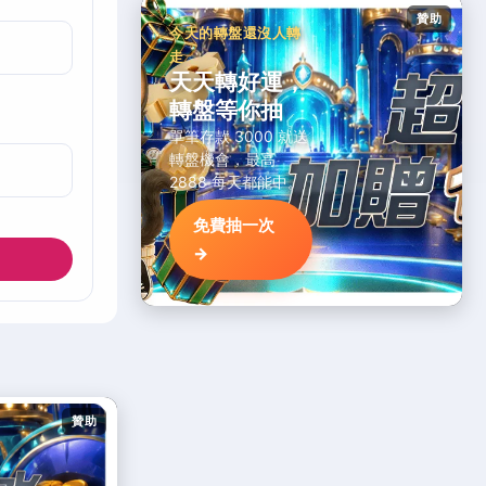
贊助
今天的轉盤還沒人轉
走
天天轉好運，
轉盤等你抽
單筆存款 3000 就送
轉盤機會，最高
2888 每天都能中。
免費抽一次
→
贊助