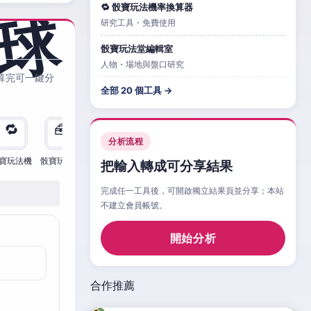
🔁 骰寶玩法機率換算器
研究工具・免費使用
骰寶玩法堂編輯室
人物・場地與盤口研究
算完可一鍵分
全部 20 個工具 →
🔁
🧰
🧮
🧰
🎲
🔁

分析流程
寶玩法機
骰寶玩法檢
骰寶玩法
骰寶玩法比
骰寶玩法情
骰寶玩法機
骰寶
把輸入轉成可分享結果
完成任一工具後，可開啟獨立結果頁並分享；本站
不建立會員帳號。
開始分析
合作推薦