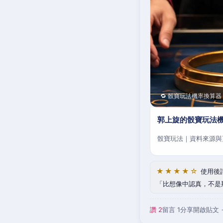
🔁 骰寶玩法機率換算器
郭上旋的骰寶玩法
骰寶玩法｜資料來源與
★★★★☆
使用後
比想像中認真，不是
讚 2
留言 1
分享
開啟貼文 