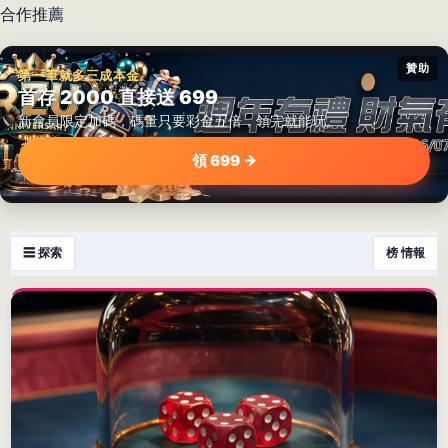
合作推薦
贊助
第一筆就多三成本金
首存 2000 直接送 699
新會員限定加碼，碼量只要彩金五倍，領完就能玩。
領 699 →
☰ 探索
榜 情報