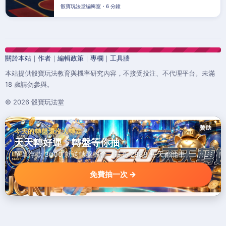
骰寶玩法堂編輯室・6 分鐘
關於本站
｜
作者
｜
編輯政策
｜
專欄
｜
工具牆
本站提供骰寶玩法教育與機率研究內容，不接受投注、不代理平台。未滿
18 歲請勿參與。
© 2026 骰寶玩法堂
贊助
今天的轉盤還沒人轉走
天天轉好運，轉盤等你抽
單筆存款 3000 就送轉盤機會，最高 2888 每天都能中。
免費抽一次 →