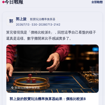
今日戰報
全部動態
郭上旋
骰寶玩法機率換算器
郭
2026/7/13 · S30-20260713-2142
算完發現我是「價格比較派8」，回想這季自己看盤的樣子
還真是這樣。數字攤開來比手感誠實多了。
🔁 骰寶玩法機率換算器
郭上旋的骰寶玩法機率換算器結果：價格比較派8