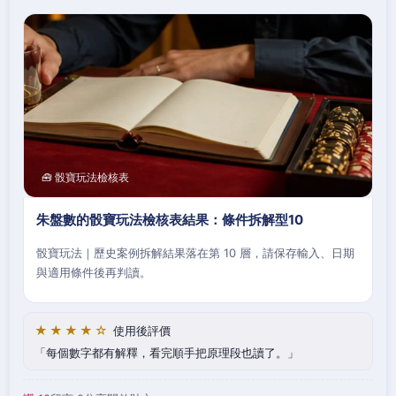
🧰 骰寶玩法檢核表
朱盤數的骰寶玩法檢核表結果：條件拆解型10
骰寶玩法｜歷史案例拆解結果落在第 10 層，請保存輸入、日期
與適用條件後再判讀。
★★★★☆
使用後評價
每個數字都有解釋，看完順手把原理段也讀了。