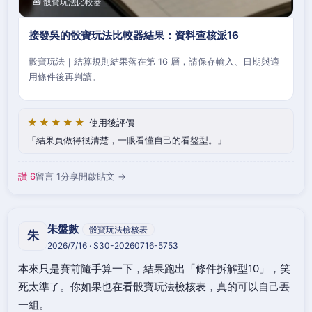
🧰 骰寶玩法比較器
接發吳的骰寶玩法比較器結果：資料查核派16
骰寶玩法｜結算規則結果落在第 16 層，請保存輸入、日期與適
用條件後再判讀。
★★★★★
使用後評價
結果頁做得很清楚，一眼看懂自己的看盤型。
讚 6
留言 1
分享
開啟貼文 →
朱盤數
骰寶玩法檢核表
朱
2026/7/16 · S30-20260716-5753
本來只是賽前隨手算一下，結果跑出「條件拆解型10」，笑
死太準了。你如果也在看骰寶玩法檢核表，真的可以自己丟
一組。