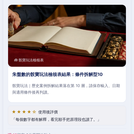
🧰 骰寶玩法檢核表
朱盤數的骰寶玩法檢核表結果：條件拆解型10
骰寶玩法｜歷史案例拆解結果落在第 10 層，請保存輸入、日期
與適用條件後再判讀。
★★★★☆
使用後評價
每個數字都有解釋，看完順手把原理段也讀了。