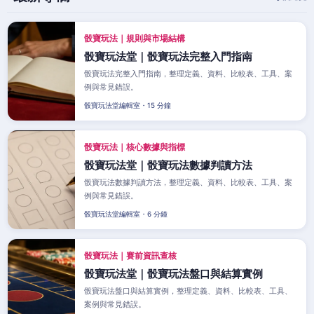
骰寶玩法｜規則與市場結構
骰寶玩法堂｜骰寶玩法完整入門指南
骰寶玩法完整入門指南，整理定義、資料、比較表、工具、案
例與常見錯誤。
骰寶玩法堂編輯室・15 分鐘
骰寶玩法｜核心數據與指標
骰寶玩法堂｜骰寶玩法數據判讀方法
骰寶玩法數據判讀方法，整理定義、資料、比較表、工具、案
例與常見錯誤。
骰寶玩法堂編輯室・6 分鐘
骰寶玩法｜賽前資訊查核
骰寶玩法堂｜骰寶玩法盤口與結算實例
骰寶玩法盤口與結算實例，整理定義、資料、比較表、工具、
案例與常見錯誤。