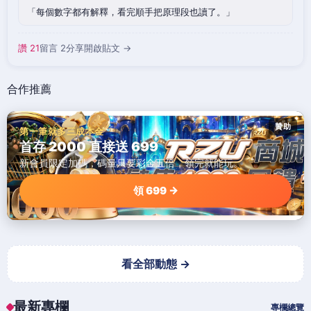
每個數字都有解釋，看完順手把原理段也讀了。
讚 21
留言 2
分享
開啟貼文 →
合作推薦
贊助
第一筆就多三成本金
首存 2000 直接送 699
新會員限定加碼，碼量只要彩金五倍，領完就能玩。
領 699 →
看全部動態 →
最新專欄
專欄總覽