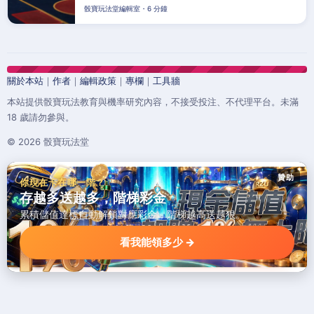
骰寶玩法堂編輯室・6 分鐘
關於本站
｜
作者
｜
編輯政策
｜
專欄
｜
工具牆
本站提供骰寶玩法教育與機率研究內容，不接受投注、不代理平台。未滿
18 歲請勿參與。
© 2026 骰寶玩法堂
贊助
你現在卡在哪一階？
存越多送越多，階梯彩金
累積儲值達標自動解鎖對應彩金，階梯越高送越狠。
看我能領多少 →