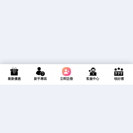
報
帖
算
欄
人
最新優惠
新手專區
立即註冊
客服中心
領好禮
首頁
探索
工具
專欄
人物