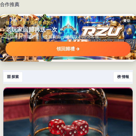
合作推薦
贊助
很久沒回來？這包是你的
老玩家回歸再送一次
回鍋會員專屬彩金，優惠頁面一鍵領取不用問客服。
領回歸禮 →
☰ 探索
榜 情報