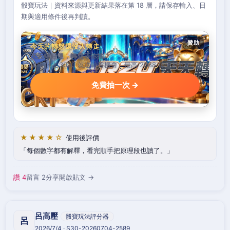
骰寶玩法｜資料來源與更新結果落在第 18 層，請保存輸入、日
期與適用條件後再判讀。
贊助
今天的轉盤還沒人轉走
天天轉好運，轉盤等你抽
單筆存款 3000 就送轉盤機會，最高 2888 每天都能中。
免費抽一次 →
★★★★☆
使用後評價
每個數字都有解釋，看完順手把原理段也讀了。
讚 4
留言 2
分享
開啟貼文 →
呂高壓
骰寶玩法評分器
呂
2026/7/4 · S30-20260704-2589