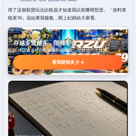
用了這個骰寶玩法比較器才知道我以前哪裡想歪。「資料查
核派16」這結果我服氣，附上紀錄給大家看。
贊助
你現在卡在哪一階？
存越多送越多，階梯彩金
累積儲值達標自動解鎖對應彩金，階梯越高送越狠。
看我能領多少 →