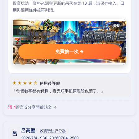
骰寶玩法｜資料來源與更新結果落在第 18 層，請保存輸入、日
期與適用條件後再判讀。
贊助
今天的轉盤還沒人轉走
天天轉好運，轉盤等你抽
單筆存款 3000 就送轉盤機會，最高 2888 每天都能中。
免費抽一次 →
★★★★☆
使用後評價
每個數字都有解釋，看完順手把原理段也讀了。
讚 4
留言 2
分享
開啟貼文 →
呂高壓
骰寶玩法評分器
呂
2026/7/4 · S30-20260704-2589