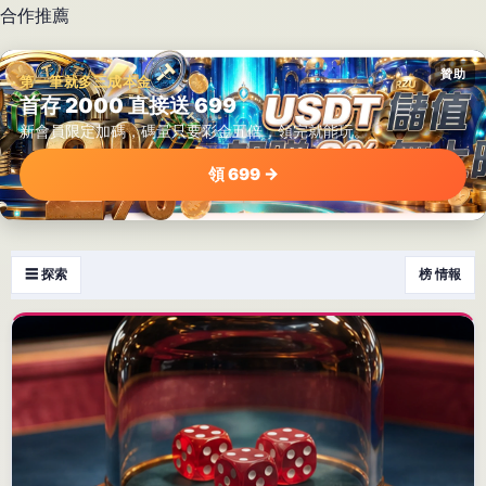
合作推薦
贊助
第一筆就多三成本金
首存 2000 直接送 699
新會員限定加碼，碼量只要彩金五倍，領完就能玩。
領 699 →
☰ 探索
榜 情報