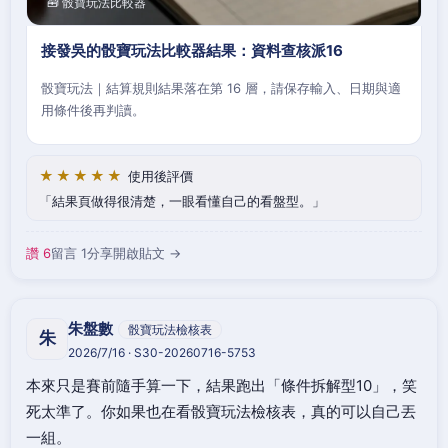
🧰 骰寶玩法比較器
接發吳的骰寶玩法比較器結果：資料查核派16
骰寶玩法｜結算規則結果落在第 16 層，請保存輸入、日期與適
用條件後再判讀。
★★★★★
使用後評價
結果頁做得很清楚，一眼看懂自己的看盤型。
讚 6
留言 1
分享
開啟貼文 →
朱盤數
骰寶玩法檢核表
朱
2026/7/16 · S30-20260716-5753
本來只是賽前隨手算一下，結果跑出「條件拆解型10」，笑
死太準了。你如果也在看骰寶玩法檢核表，真的可以自己丟
一組。