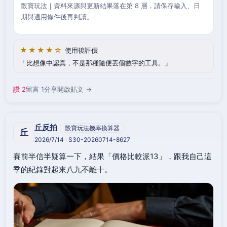
骰寶玩法｜資料來源與更新結果落在第 8 層，請保存輸入、日
期與適用條件後再判讀。
★★★★☆
使用後評價
比想像中認真，不是那種隨便丟個數字的工具。
讚 2
留言 1
分享
開啟貼文 →
丘反拍
骰寶玩法機率換算器
丘
2026/7/14 · S30-20260714-8627
賽前半信半疑算一下，結果「價格比較派13」，跟我自己這
季的紀錄對起來八九不離十。