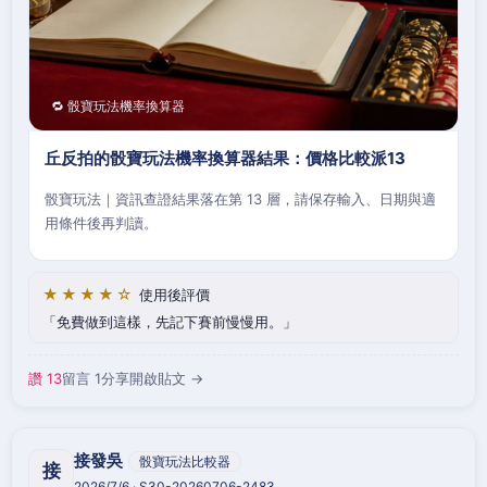
🔁 骰寶玩法機率換算器
丘反拍的骰寶玩法機率換算器結果：價格比較派13
骰寶玩法｜資訊查證結果落在第 13 層，請保存輸入、日期與適
用條件後再判讀。
★★★★☆
使用後評價
免費做到這樣，先記下賽前慢慢用。
讚 13
留言 1
分享
開啟貼文 →
接發吳
骰寶玩法比較器
接
2026/7/6 · S30-20260706-2483