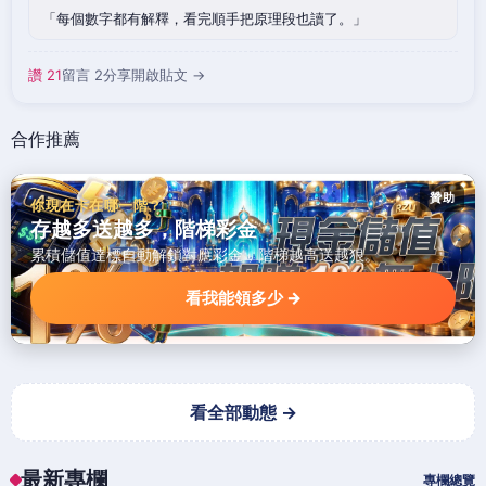
每個數字都有解釋，看完順手把原理段也讀了。
讚 21
留言 2
分享
開啟貼文 →
合作推薦
贊助
你現在卡在哪一階？
存越多送越多，階梯彩金
累積儲值達標自動解鎖對應彩金，階梯越高送越狠。
看我能領多少 →
看全部動態 →
最新專欄
專欄總覽