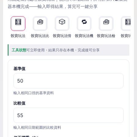
器本機完成——輸入即得結果，算完可一鍵分享
🧮
🧰
🎲
🔁
🧰
🧮
骰寶玩法
骰寶玩法比
骰寶玩法情
骰寶玩法機
骰寶玩法檢
骰寶玩法
工具狀態
可立即使用・結果只存在本機・完成後可分享
基準值
輸入相同口徑的基準資料
比較值
輸入相同日期範圍的比較資料