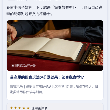
賽前半信半疑算一下，結果「節奏觀察型17」，跟我自己這
季的紀錄對起來八九不離十。
🧮 骰寶玩法評分器
呂高壓的骰寶玩法評分器結果：節奏觀察型17
骰寶玩法｜規則與市場結構結果落在第 17 層，請保存輸入、日
期與適用條件後再判讀。
★★★★★
使用後評價