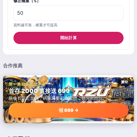
修正權重（%）
資料越可靠，權重才可提高
開始計算
合作推薦
贊助
第一筆就多三成本金
首存 2000 直接送 699
新會員限定加碼，碼量只要彩金五倍，領完就能玩。
領 699 →