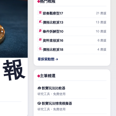
熱門戰報
壹
節奏觀察型17
21 應援
貳
價格比較派13
13 應援
參
條件拆解型10
10 應援
肆
資料查核派16
6 應援
伍
價格比較派18
4 應援
看探索動態 →
主筆精選
🧰 骰寶玩法比較器
研究工具・免費使用
🎲 骰寶玩法情境模擬器
研究工具・免費使用