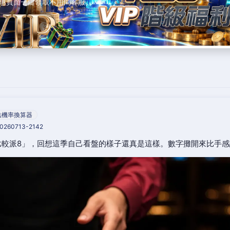
惠頁面一鍵領取不用問客服。
法機率換算器
20260713-2142
比較派8」，回想這季自己看盤的樣子還真是這樣。數字攤開來比手感