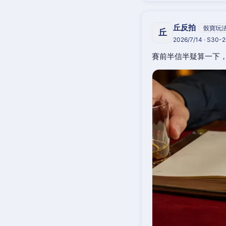
丘反拍
骰寶玩
丘
2026/7/14 · S30-
賽前半信半疑算一下，