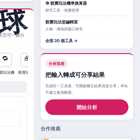
🔁 骰寶玩法機率換算器
研究工具・免費使用
骰寶玩法堂編輯室
人物・場地與盤口研究
算完可一鍵分
全部 20 個工具 →
🔁
🧰
🧮
🧰
🎲
🔁

分析流程
寶玩法機
骰寶玩法檢
骰寶玩法
骰寶玩法比
骰寶玩法情
骰寶玩法機
骰寶
把輸入轉成可分享結果
完成任一工具後，可開啟獨立結果頁並分享；本站
不建立會員帳號。
開始分析
合作推薦