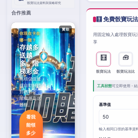
骰寶玩法資料與策略研究
合作推薦
🧮 免費骰寶玩
贊助
你現在卡在
用固定輸入處理骰寶玩
哪一階？
享
存越多
送越
🧮
🧰
多，階
梯彩金
骰寶玩法
骰寶玩法比
累積儲值達
標自動解鎖
工具狀態
可立即使用・結
對應彩金，
階梯越高送
越狠。
基準值
看我
能領
輸入相同口徑的基準資
多少