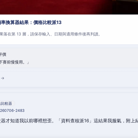
率換算器結果：價格比較派13
果落在第 13 層，請保存輸入、日期與適用條件後再判讀。
評價
下賽前慢慢用。
 →
法比較器
20260706-2483
器才知道我以前哪裡想歪。「資料查核派16」這結果我服氣，附上