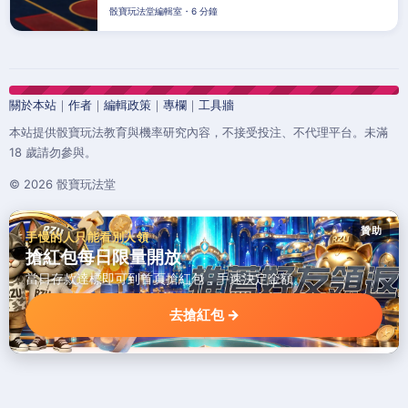
骰寶玩法堂編輯室・6 分鐘
關於本站
｜
作者
｜
編輯政策
｜
專欄
｜
工具牆
本站提供骰寶玩法教育與機率研究內容，不接受投注、不代理平台。未滿
18 歲請勿參與。
© 2026 骰寶玩法堂
贊助
手慢的人只能看別人領
搶紅包每日限量開放
當日存款達標即可到首頁搶紅包，手速決定金額。
去搶紅包 →