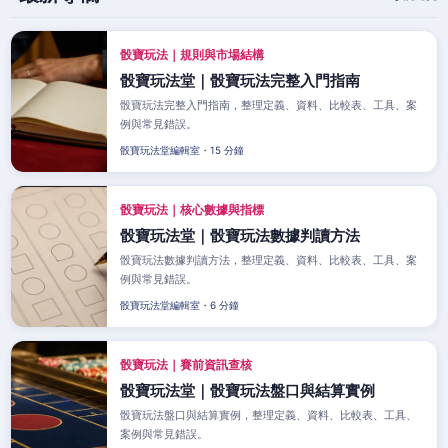
骰寶玩法｜規則與市場結構
骰寶玩法堂｜骰寶玩法完整入門指南
骰寶玩法完整入門指南，整理定義、資料、比較表、工具、案
例與常見錯誤。
骰寶玩法堂編輯室・15 分鐘
骰寶玩法｜核心數據與指標
骰寶玩法堂｜骰寶玩法數據判讀方法
骰寶玩法數據判讀方法，整理定義、資料、比較表、工具、案
例與常見錯誤。
骰寶玩法堂編輯室・6 分鐘
骰寶玩法｜賽前資訊查核
骰寶玩法堂｜骰寶玩法盤口與結算實例
骰寶玩法盤口與結算實例，整理定義、資料、比較表、工具、
案例與常見錯誤。