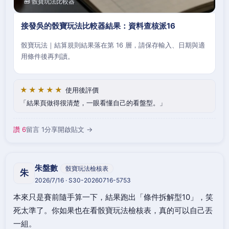
🧰 骰寶玩法比較器
接發吳的骰寶玩法比較器結果：資料查核派16
骰寶玩法｜結算規則結果落在第 16 層，請保存輸入、日期與適
用條件後再判讀。
★★★★★
使用後評價
結果頁做得很清楚，一眼看懂自己的看盤型。
讚 6
留言 1
分享
開啟貼文 →
朱盤數
骰寶玩法檢核表
朱
2026/7/16 · S30-20260716-5753
本來只是賽前隨手算一下，結果跑出「條件拆解型10」，笑
死太準了。你如果也在看骰寶玩法檢核表，真的可以自己丟
一組。