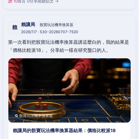
讚 10
留言 0
分享
開啟貼文 →
賴讓局
骰寶玩法機率換算器
賴
2026/7/7 · S30-20260707-7520
第一次看到把骰寶玩法機率換算器講這麼白的，我的結果是
「價格比較派18」。分享給一樣在研究盤口的人。
🔁 骰寶玩法機率換算器
賴讓局的骰寶玩法機率換算器結果：價格比較派18