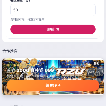
修正權重（%）
資料越可靠，權重才可提高
開始計算
合作推薦
贊助
第一筆就多三成本金
首存 2000 直接送 699
新會員限定加碼，碼量只要彩金五倍，領完就能玩。
領 699 →