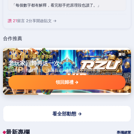
每個數字都有解釋，看完順手把原理段也讀了。
讚 21
留言 2
分享
開啟貼文 →
合作推薦
贊助
很久沒回來？這包是你的
老玩家回歸再送一次
回鍋會員專屬彩金，優惠頁面一鍵領取不用問客服。
領回歸禮 →
看全部動態 →
最新專欄
專欄總覽