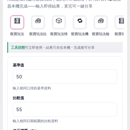
器本機完成——輸入即得結果，算完可一鍵分享
🧮
🧰
🎲
🔁
🧰
🧮
骰寶玩法
骰寶玩法比
骰寶玩法情
骰寶玩法機
骰寶玩法檢
骰寶玩法
工具狀態
可立即使用・結果只存在本機・完成後可分享
基準值
輸入相同口徑的基準資料
比較值
輸入相同日期範圍的比較資料