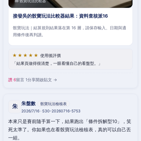
🧰 骰寶玩法比較器
接發吳的骰寶玩法比較器結果：資料查核派16
骰寶玩法｜結算規則結果落在第 16 層，請保存輸入、日期與適
用條件後再判讀。
★★★★★
使用後評價
結果頁做得很清楚，一眼看懂自己的看盤型。
讚 6
留言 1
分享
開啟貼文 →
朱盤數
骰寶玩法檢核表
朱
2026/7/16 · S30-20260716-5753
本來只是賽前隨手算一下，結果跑出「條件拆解型10」，笑
死太準了。你如果也在看骰寶玩法檢核表，真的可以自己丟
一組。