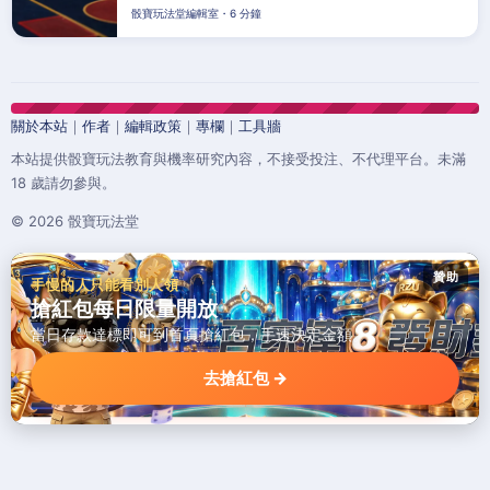
骰寶玩法堂編輯室・6 分鐘
關於本站
｜
作者
｜
編輯政策
｜
專欄
｜
工具牆
本站提供骰寶玩法教育與機率研究內容，不接受投注、不代理平台。未滿
18 歲請勿參與。
© 2026 骰寶玩法堂
贊助
手慢的人只能看別人領
搶紅包每日限量開放
當日存款達標即可到首頁搶紅包，手速決定金額。
去搶紅包 →