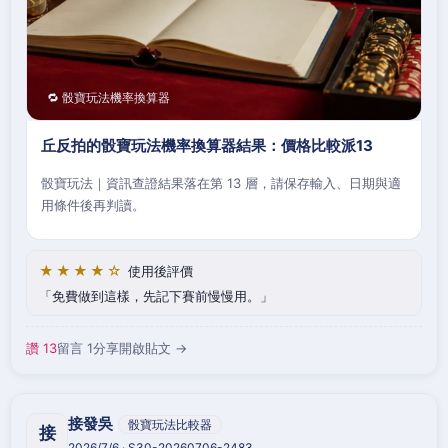
🔁 骰寶玩法機率換算器
丘反拍的骰寶玩法機率換算器結果：價格比較派13
骰寶玩法｜資訊查證結果落在第 13 層，請保存輸入、日期與適
用條件後再判讀。
★★★★☆
使用後評價
免費做到這樣，先記下賽前慢慢用。
讚 13
留言 1
分享
開啟貼文 →
接發吳
骰寶玩法比較器
接
2026/7/6 · S30-20260706-2483