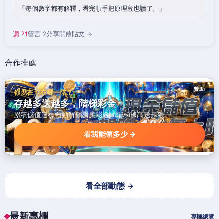
每個數字都有解釋，看完順手把原理段也讀了。
讚 21
留言 2
分享
開啟貼文 →
合作推薦
贊助
你現在卡在哪一階？
存越多送越多，階梯彩金
累積儲值達標自動解鎖對應彩金，階梯越高送越狠。
看我能領多少 →
看全部動態 →
最新專欄
專欄總覽