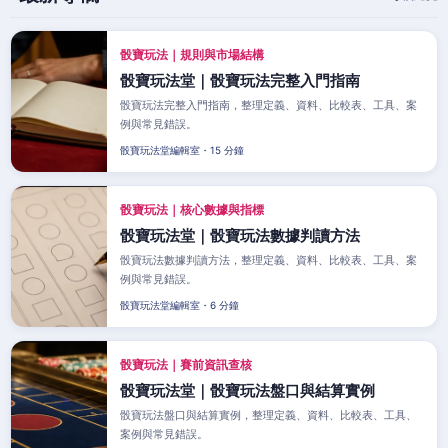
骰寶玩法｜規則與市場結構
骰寶玩法堂｜骰寶玩法完整入門指南
骰寶玩法完整入門指南，整理定義、資料、比較表、工具、案
例與常見錯誤。
骰寶玩法堂編輯室・15 分鐘
骰寶玩法｜核心數據與指標
骰寶玩法堂｜骰寶玩法數據判讀方法
骰寶玩法數據判讀方法，整理定義、資料、比較表、工具、案
例與常見錯誤。
骰寶玩法堂編輯室・6 分鐘
骰寶玩法｜賽前資訊查核
骰寶玩法堂｜骰寶玩法盤口與結算實例
骰寶玩法盤口與結算實例，整理定義、資料、比較表、工具、
案例與常見錯誤。