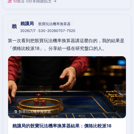
讚 10
留言 0
分享
開啟貼文 →
賴讓局
骰寶玩法機率換算器
賴
2026/7/7 · S30-20260707-7520
第一次看到把骰寶玩法機率換算器講這麼白的，我的結果是
「價格比較派18」。分享給一樣在研究盤口的人。
🔁 骰寶玩法機率換算器
賴讓局的骰寶玩法機率換算器結果：價格比較派18