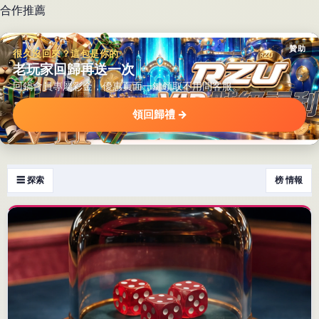
合作推薦
贊助
很久沒回來？這包是你的
老玩家回歸再送一次
回鍋會員專屬彩金，優惠頁面一鍵領取不用問客服。
領回歸禮 →
☰ 探索
榜 情報