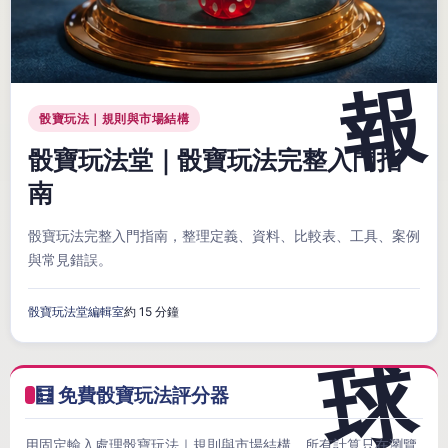
骰寶玩法｜規則與市場結構
骰寶玩法堂｜骰寶玩法完整入門指
南
骰寶玩法完整入門指南，整理定義、資料、比較表、工具、案例
與常見錯誤。
骰寶玩法堂編輯室
約 15 分鐘
🧮 免費骰寶玩法評分器
用固定輸入處理骰寶玩法｜規則與市場結構，所有計算只在瀏覽