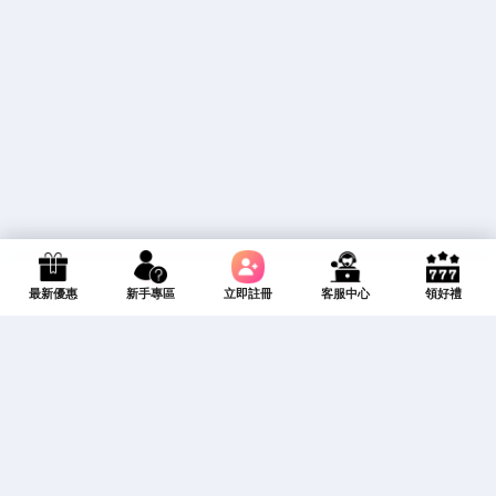
報
帖
算
欄
人
最新優惠
新手專區
立即註冊
客服中心
領好禮
首頁
探索
工具
專欄
人物