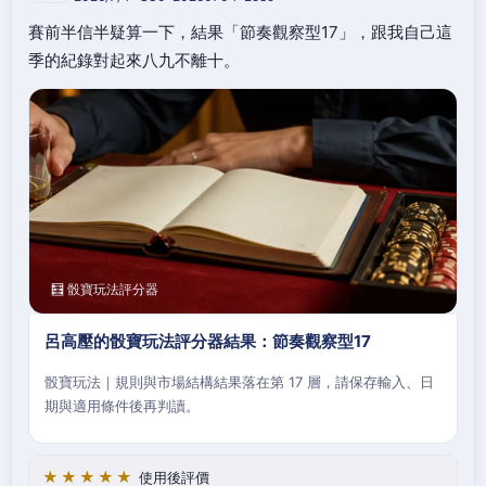
賽前半信半疑算一下，結果「節奏觀察型17」，跟我自己這
季的紀錄對起來八九不離十。
🧮 骰寶玩法評分器
呂高壓的骰寶玩法評分器結果：節奏觀察型17
骰寶玩法｜規則與市場結構結果落在第 17 層，請保存輸入、日
期與適用條件後再判讀。
★★★★★
使用後評價