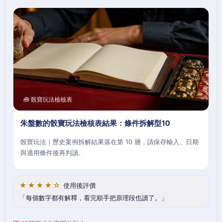
🧰 骰寶玩法檢核表
朱盤數的骰寶玩法檢核表結果：條件拆解型10
骰寶玩法｜歷史案例拆解結果落在第 10 層，請保存輸入、日期
與適用條件後再判讀。
★★★★☆
使用後評價
每個數字都有解釋，看完順手把原理段也讀了。