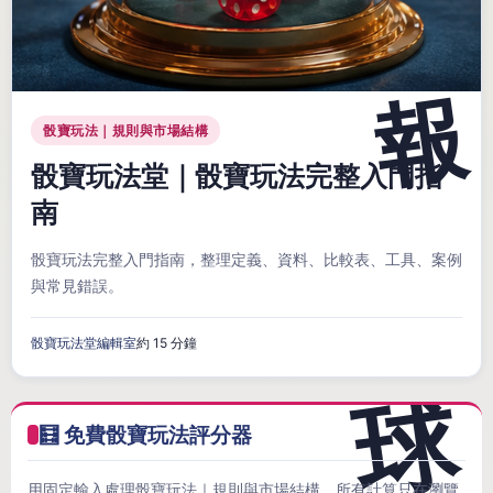
骰寶玩法｜規則與市場結構
骰寶玩法堂｜骰寶玩法完整入門指
南
骰寶玩法完整入門指南，整理定義、資料、比較表、工具、案例
與常見錯誤。
骰寶玩法堂編輯室
約 15 分鐘
🧮 免費骰寶玩法評分器
用固定輸入處理骰寶玩法｜規則與市場結構，所有計算只在瀏覽