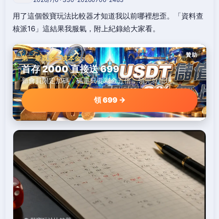
用了這個骰寶玩法比較器才知道我以前哪裡想歪。「資料查
核派16」這結果我服氣，附上紀錄給大家看。
贊助
第一筆就多三成本金
首存 2000 直接送 699
新會員限定加碼，碼量只要彩金五倍，領完就能玩。
領 699 →