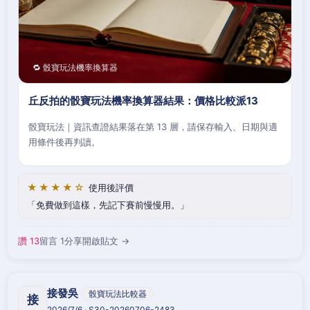
🔁 骰寶玩法機率換算器
丘反拍的骰寶玩法機率換算器結果：價格比較派13
骰寶玩法｜資訊查證結果落在第 13 層，請保存輸入、日期與適
用條件後再判讀。
★★★★☆
使用後評價
免費做到這樣，先記下賽前慢慢用。
讚 13
留言 1
分享
開啟貼文 →
接發吳
骰寶玩法比較器
接
2026/7/6 · S30-20260706-2483