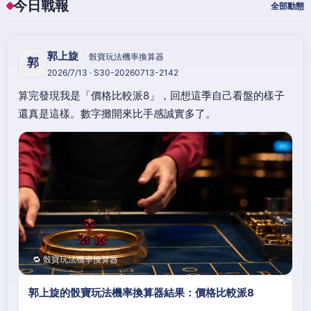
今日戰報
全部動態
郭上旋
骰寶玩法機率換算器
郭
2026/7/13 · S30-20260713-2142
算完發現我是「價格比較派8」，回想這季自己看盤的樣子
還真是這樣。數字攤開來比手感誠實多了。
🔁 骰寶玩法機率換算器
郭上旋的骰寶玩法機率換算器結果：價格比較派8