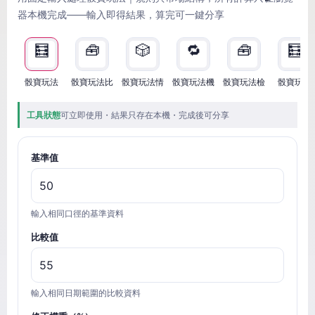
器本機完成——輸入即得結果，算完可一鍵分享
🧮
🧰
🎲
🔁
🧰
🧮
骰寶玩法
骰寶玩法比
骰寶玩法情
骰寶玩法機
骰寶玩法檢
骰寶玩法
工具狀態
可立即使用・結果只存在本機・完成後可分享
基準值
輸入相同口徑的基準資料
比較值
輸入相同日期範圍的比較資料