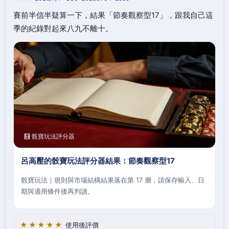
賽前半信半疑算一下，結果「節奏觀察型17」，跟我自己這
季的紀錄對起來八九不離十。
🧮 骰寶玩法評分器
呂高壓的骰寶玩法評分器結果：節奏觀察型17
骰寶玩法｜規則與市場結構結果落在第 17 層，請保存輸入、日
期與適用條件後再判讀。
★★★★★
使用後評價