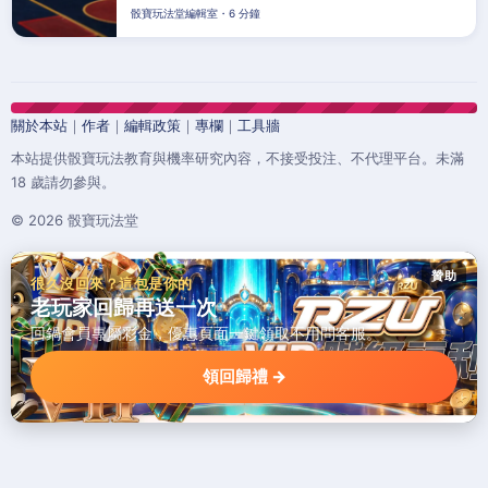
骰寶玩法堂編輯室・6 分鐘
關於本站
｜
作者
｜
編輯政策
｜
專欄
｜
工具牆
本站提供骰寶玩法教育與機率研究內容，不接受投注、不代理平台。未滿
18 歲請勿參與。
© 2026 骰寶玩法堂
贊助
很久沒回來？這包是你的
老玩家回歸再送一次
回鍋會員專屬彩金，優惠頁面一鍵領取不用問客服。
領回歸禮 →