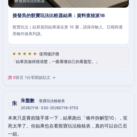
🧰 骰寶玩法比較器
接發吳的骰寶玩法比較器結果：資料查核派16
骰寶玩法｜結算規則結果落在第 16 層，請保存輸入、日期與適
用條件後再判讀。
★★★★★
使用後評價
結果頁做得很清楚，一眼看懂自己的看盤型。
讚 6
留言 1
分享
開啟貼文 →
朱盤數
骰寶玩法檢核表
朱
2026/7/16 · S30-20260716-5753
本來只是賽前隨手算一下，結果跑出「條件拆解型10」，笑
死太準了。你如果也在看骰寶玩法檢核表，真的可以自己丟
一組。