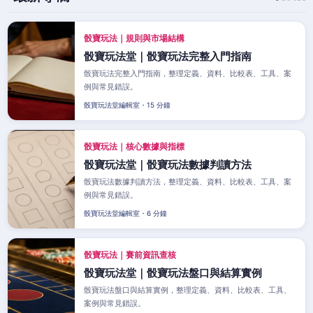
骰寶玩法｜規則與市場結構
骰寶玩法堂｜骰寶玩法完整入門指南
骰寶玩法完整入門指南，整理定義、資料、比較表、工具、案
例與常見錯誤。
骰寶玩法堂編輯室・15 分鐘
骰寶玩法｜核心數據與指標
骰寶玩法堂｜骰寶玩法數據判讀方法
骰寶玩法數據判讀方法，整理定義、資料、比較表、工具、案
例與常見錯誤。
骰寶玩法堂編輯室・6 分鐘
骰寶玩法｜賽前資訊查核
骰寶玩法堂｜骰寶玩法盤口與結算實例
骰寶玩法盤口與結算實例，整理定義、資料、比較表、工具、
案例與常見錯誤。