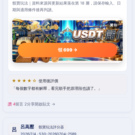
骰寶玩法｜資料來源與更新結果落在第 18 層，請保存輸入、日
期與適用條件後再判讀。
贊助
第一筆就多三成本金
首存 2000 直接送 699
新會員限定加碼，碼量只要彩金五倍，領完就能玩。
領 699 →
★★★★☆
使用後評價
每個數字都有解釋，看完順手把原理段也讀了。
讚 4
留言 2
分享
開啟貼文 →
呂高壓
骰寶玩法評分器
呂
2026/7/4 · S30-20260704-2589