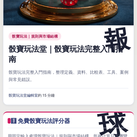
骰寶玩法｜規則與市場結構
骰寶玩法堂｜骰寶玩法完整入門指
南
骰寶玩法完整入門指南，整理定義、資料、比較表、工具、案例
與常見錯誤。
骰寶玩法堂編輯室
約 15 分鐘
🧮 免費骰寶玩法評分器
用固定輸入處理骰寶玩法｜規則與市場結構，所有計算只在瀏覽