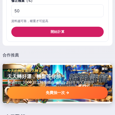
修正權重（%）
資料越可靠，權重才可提高
開始計算
合作推薦
贊助
今天的轉盤還沒人轉走
天天轉好運，轉盤等你抽
單筆存款 3000 就送轉盤機會，最高 2888 每天都能中。
免費抽一次 →