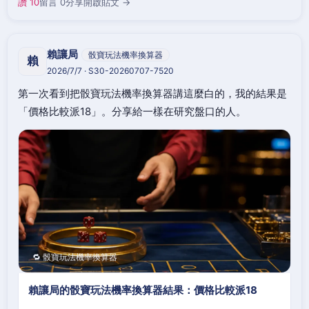
讚 10
留言 0
分享
開啟貼文 →
賴讓局
骰寶玩法機率換算器
賴
2026/7/7 · S30-20260707-7520
第一次看到把骰寶玩法機率換算器講這麼白的，我的結果是
「價格比較派18」。分享給一樣在研究盤口的人。
🔁 骰寶玩法機率換算器
賴讓局的骰寶玩法機率換算器結果：價格比較派18