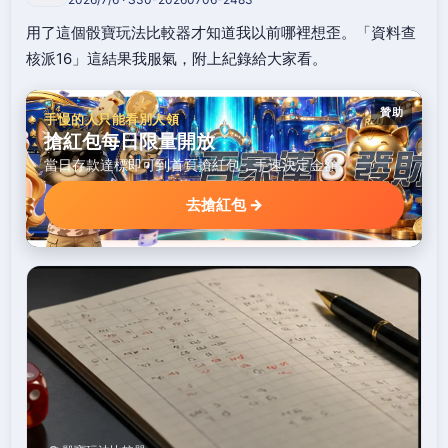
用了這個骰寶玩法比較器才知道我以前哪裡想歪。「資料查
核派16」這結果我服氣，附上紀錄給大家看。
贊助
手慢的人只能看別人領
搶紅包每日限量開放
當日存款達標即可到首頁搶紅包，手速決定金額。
去搶紅包 →