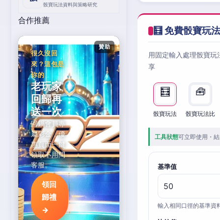
骰寶玩法資料與策略研究
合作推薦
🧮 免費骰寶玩
贊助
很久沒回
用固定輸入處理骰寶玩
來？這包是
享
你的
老玩家
🧮
🧰
回歸再
送一次
骰寶玩法
骰寶玩法比
回鍋會員專
屬彩金，優
工具狀態
可立即使用・結
惠頁面一鍵
領取不用問
客服。
基準值
領回
歸禮
輸入相同口徑的基準資
→