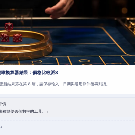
機率換算器結果：價格比較派8
更新結果落在第 8 層，請保存輸入、日期與適用條件後再判讀。
評價
那種隨便丟個數字的工具。
→