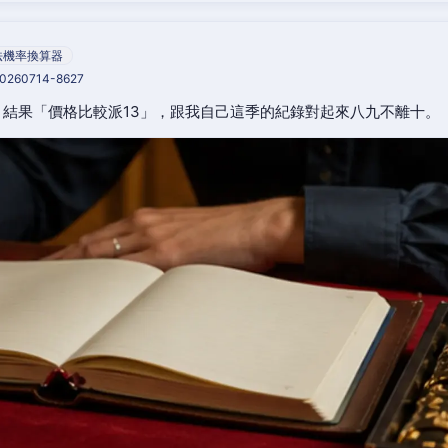
法機率換算器
20260714-8627
結果「價格比較派13」，跟我自己這季的紀錄對起來八九不離十。