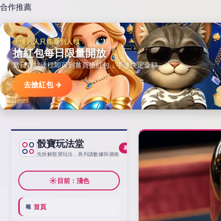
合作推薦
手慢的人只能看別人領
搶紅包每日限量開放
當日存款達標即可到首頁搶紅包，手速決定金額。
去搶紅包 →
骰寶玩法堂
基線
先拆解骰寶玩法，再判讀數據與價格
☀
目前：淺色
首頁
報