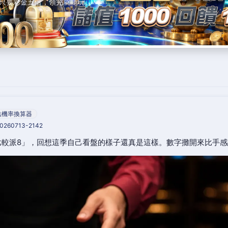
只要彩金五倍，領完就能玩。
法機率換算器
20260713-2142
比較派8」，回想這季自己看盤的樣子還真是這樣。數字攤開來比手感