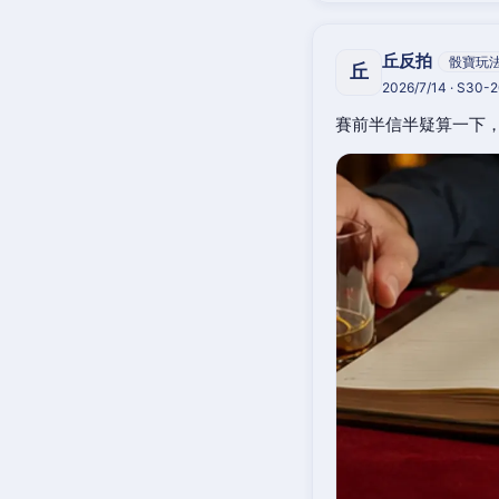
丘反拍
骰寶玩
丘
2026/7/14 · S30-
賽前半信半疑算一下，