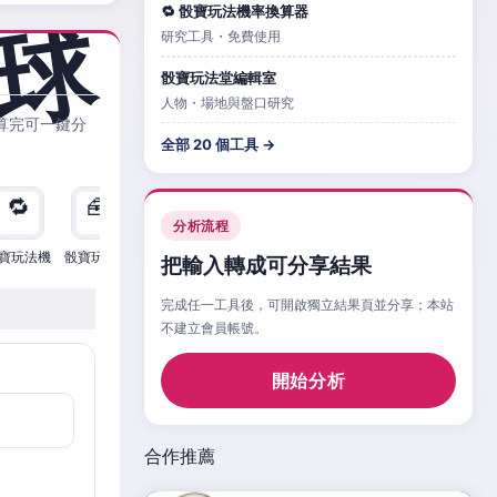
🔁 骰寶玩法機率換算器
研究工具・免費使用
骰寶玩法堂編輯室
人物・場地與盤口研究
算完可一鍵分
全部 20 個工具 →
🔁
🧰
🧮
🧰
🎲
🔁

分析流程
寶玩法機
骰寶玩法檢
骰寶玩法
骰寶玩法比
骰寶玩法情
骰寶玩法機
骰寶
把輸入轉成可分享結果
完成任一工具後，可開啟獨立結果頁並分享；本站
不建立會員帳號。
開始分析
合作推薦