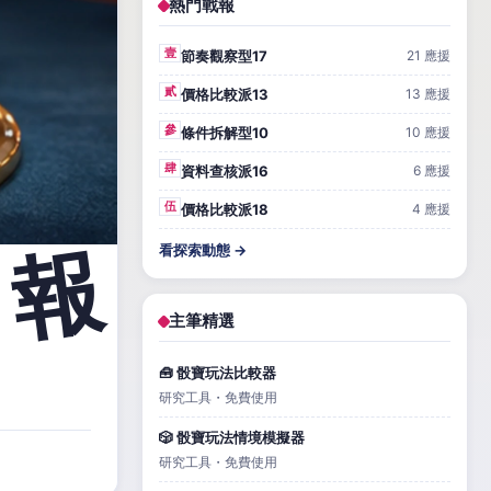
熱門戰報
壹
節奏觀察型17
21 應援
貳
價格比較派13
13 應援
參
條件拆解型10
10 應援
肆
資料查核派16
6 應援
伍
價格比較派18
4 應援
看探索動態 →
主筆精選
🧰 骰寶玩法比較器
研究工具・免費使用
🎲 骰寶玩法情境模擬器
研究工具・免費使用