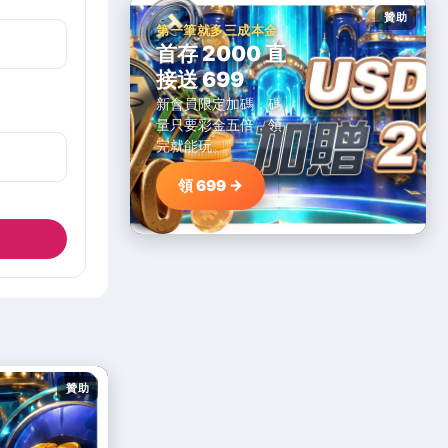
贊助
第一筆就多三成本金
首存 2000 直
接送 699
新會員限定加碼，碼
量只要彩金五倍，領
完就能玩。
領 699 →
贊助