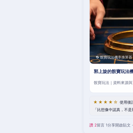
🔁 骰寶玩法機率換算器
郭上旋的骰寶玩法
骰寶玩法｜資料來源與
★★★★☆
使用後
比想像中認真，不是
讚 2
留言 1
分享
開啟貼文 