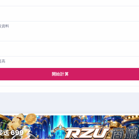
較資料
提高
開始計算
接送 699