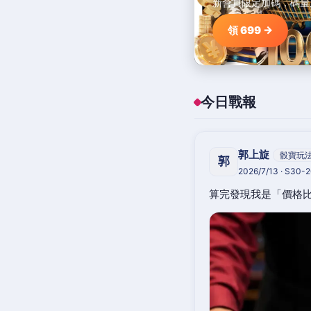
新會員限定加碼，碼量
領 699 →
今日戰報
郭上旋
骰寶玩
郭
2026/7/13 · S30-
算完發現我是「價格