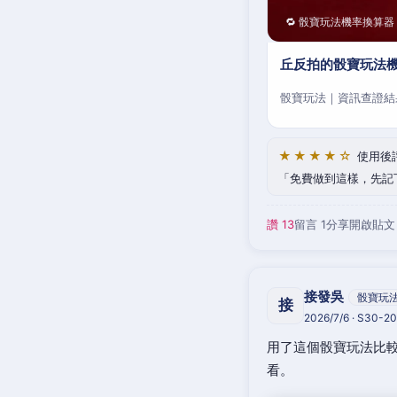
🔁 骰寶玩法機率換算器
丘反拍的骰寶玩法機
骰寶玩法｜資訊查證結
★★★★☆
使用後
免費做到這樣，先記
讚 13
留言 1
分享
開啟貼文
接發吳
骰寶玩
接
2026/7/6 · S30-
用了這個骰寶玩法比較
看。