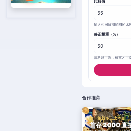
比較值
輸入相同日期範圍的比
修正權重（%）
資料越可靠，權重才可
合作推薦
第一筆就多三成本金
首存 2000 直