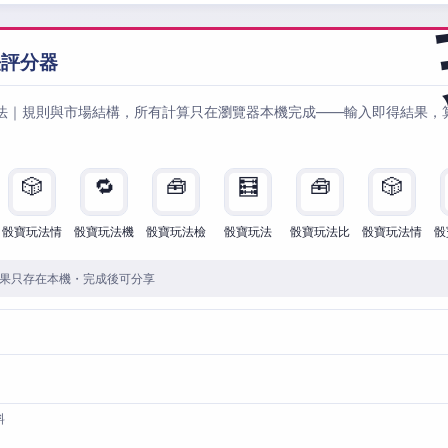
法評分器
法｜規則與市場結構，所有計算只在瀏覽器本機完成——輸入即得結果，
🎲
🔁
🧰
🧮
🧰
🎲
骰寶玩法情
骰寶玩法機
骰寶玩法檢
骰寶玩法
骰寶玩法比
骰寶玩法情
骰
果只存在本機・完成後可分享
料