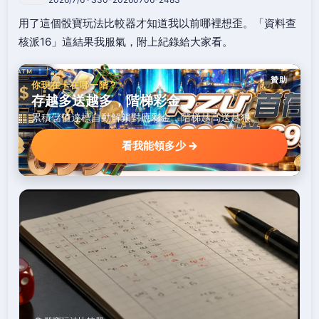
用了這個骰寶玩法比較器才知道我以前哪裡想歪。「資料查
核派16」這結果我服氣，附上紀錄給大家看。
贊助
你現在卡在哪一階？
存越多送越多，階梯彩金
累積儲值達標自動解鎖對應彩金，階梯越高送越狠。
看我能領多少 →