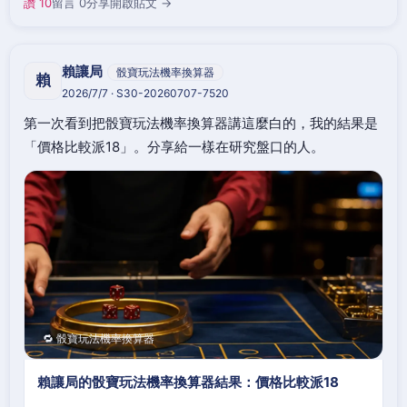
讚 10
留言 0
分享
開啟貼文 →
賴讓局
骰寶玩法機率換算器
賴
2026/7/7 · S30-20260707-7520
第一次看到把骰寶玩法機率換算器講這麼白的，我的結果是
「價格比較派18」。分享給一樣在研究盤口的人。
🔁 骰寶玩法機率換算器
賴讓局的骰寶玩法機率換算器結果：價格比較派18