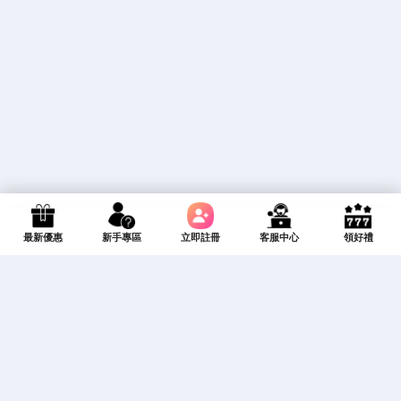
報
帖
算
欄
人
最新優惠
新手專區
立即註冊
客服中心
領好禮
首頁
探索
工具
專欄
人物