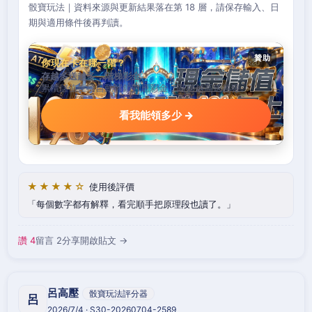
骰寶玩法｜資料來源與更新結果落在第 18 層，請保存輸入、日
期與適用條件後再判讀。
贊助
你現在卡在哪一階？
存越多送越多，階梯彩金
累積儲值達標自動解鎖對應彩金，階梯越高送越狠。
看我能領多少 →
★★★★☆
使用後評價
每個數字都有解釋，看完順手把原理段也讀了。
讚 4
留言 2
分享
開啟貼文 →
呂高壓
骰寶玩法評分器
呂
2026/7/4 · S30-20260704-2589