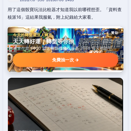
用了這個骰寶玩法比較器才知道我以前哪裡想歪。「資料查
核派16」這結果我服氣，附上紀錄給大家看。
贊助
今天的轉盤還沒人轉走
天天轉好運，轉盤等你抽
單筆存款 3000 就送轉盤機會，最高 2888 每天都能中。
免費抽一次 →