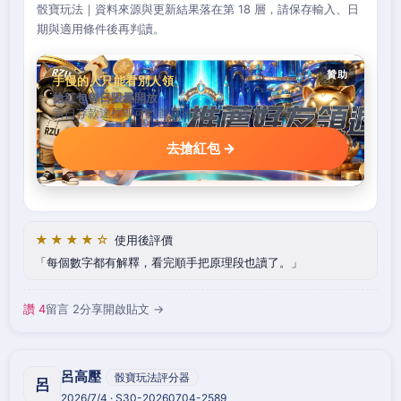
骰寶玩法｜資料來源與更新結果落在第 18 層，請保存輸入、日
期與適用條件後再判讀。
贊助
手慢的人只能看別人領
搶紅包每日限量開放
當日存款達標即可到首頁搶紅包，手速決定金額。
去搶紅包 →
★★★★☆
使用後評價
每個數字都有解釋，看完順手把原理段也讀了。
讚 4
留言 2
分享
開啟貼文 →
呂高壓
骰寶玩法評分器
呂
2026/7/4 · S30-20260704-2589