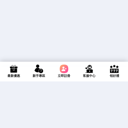
報
帖
算
欄
人
最新優惠
新手專區
立即註冊
客服中心
領好禮
首頁
探索
工具
專欄
人物