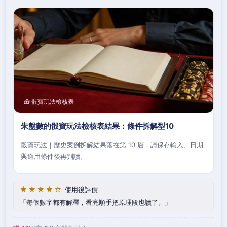
🧰 骰寶玩法檢核表
朱盤數的骰寶玩法檢核表結果：條件拆解型10
骰寶玩法｜歷史案例拆解結果落在第 10 層，請保存輸入、日期
與適用條件後再判讀。
★★★★☆
使用後評價
每個數字都有解釋，看完順手把原理段也讀了。