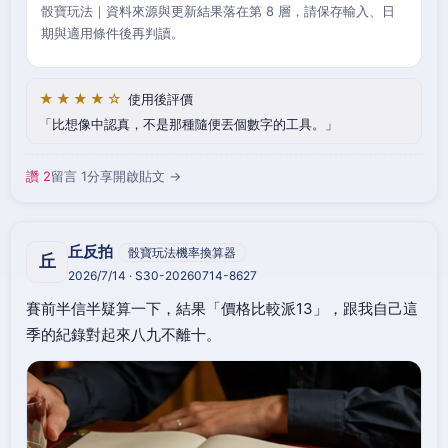
骰寶玩法｜資料來源與更新結果落在第 8 層，請保存輸入、日
期與適用條件後再判讀。
★★★★☆
使用後評價
比想像中認真，不是那種隨便丟個數字的工具。
讚 2
留言 1
分享
開啟貼文 →
丘反拍
骰寶玩法機率換算器
丘
2026/7/14 · S30-20260714-8627
賽前半信半疑算一下，結果「價格比較派13」，跟我自己這
季的紀錄對起來八九不離十。