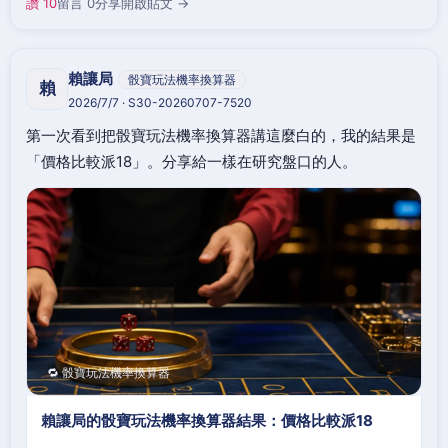
讚 10
留言 0
分享
開啟貼文 →
賴讓局
骰寶玩法機率換算器
賴
2026/7/7 · S30-20260707-7520
第一次看到把骰寶玩法機率換算器講這麼白的，我的結果是
「價格比較派18」。分享給一樣在研究盤口的人。
🔁 骰寶玩法機率換算器
賴讓局的骰寶玩法機率換算器結果：價格比較派18