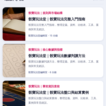
骰寶玩法｜規則與市場結構
骰寶玩法堂｜骰寶玩法完整入門指南
骰寶玩法完整入門指南，整理定義、資料、比較表、工具、案
例與常見錯誤。
骰寶玩法堂編輯室・15 分鐘
骰寶玩法｜核心數據與指標
骰寶玩法堂｜骰寶玩法數據判讀方法
骰寶玩法數據判讀方法，整理定義、資料、比較表、工具、案
例與常見錯誤。
骰寶玩法堂編輯室・6 分鐘
骰寶玩法｜賽前資訊查核
骰寶玩法堂｜骰寶玩法盤口與結算實例
骰寶玩法盤口與結算實例，整理定義、資料、比較表、工具、
案例與常見錯誤。