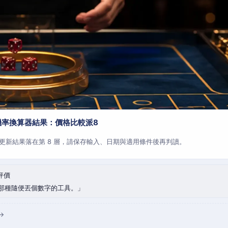
機率換算器結果：價格比較派8
更新結果落在第 8 層，請保存輸入、日期與適用條件後再判讀。
評價
那種隨便丟個數字的工具。
→