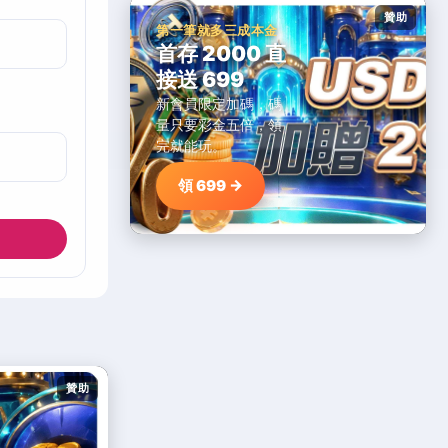
贊助
第一筆就多三成本金
首存 2000 直
接送 699
新會員限定加碼，碼
量只要彩金五倍，領
完就能玩。
領 699 →
贊助