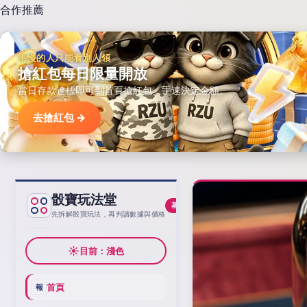
合作推薦
手慢的人只能看別人領
搶紅包每日限量開放
當日存款達標即可到首頁搶紅包，手速決定金額。
去搶紅包 →
骰寶玩法堂
基線
先拆解骰寶玩法，再判讀數據與價格
☀
目前：淺色
首頁
報