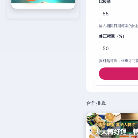
比較值
輸入相同日期範圍的比
修正權重（%）
資料越可靠，權重才可
合作推薦
今天的轉盤還沒人轉走
天天轉好運，