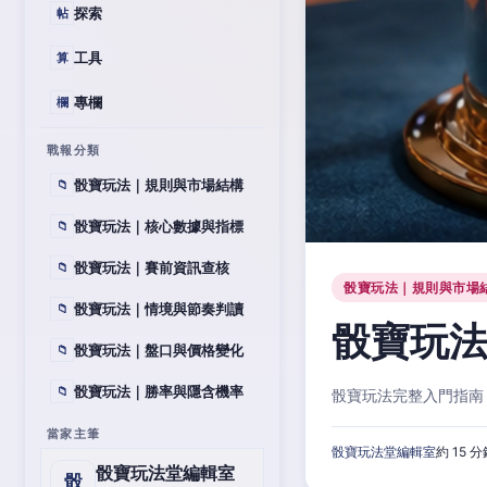
探索
帖
工具
算
專欄
欄
戰報分類
骰寶玩法｜規則與市場結構
📁
骰寶玩法｜核心數據與指標
📁
骰寶玩法｜賽前資訊查核
📁
骰寶玩法｜規則與市場
骰寶玩法｜情境與節奏判讀
📁
骰寶玩
骰寶玩法｜盤口與價格變化
📁
骰寶玩法｜勝率與隱含機率
📁
骰寶玩法完整入門指南
當家主筆
骰寶玩法堂編輯室
約 15 
骰寶玩法堂編輯室
骰