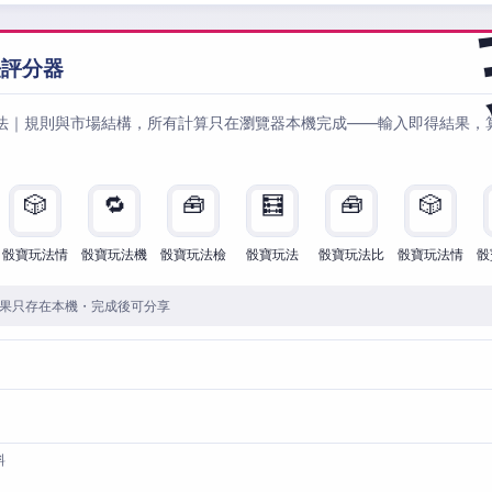
法評分器
法｜規則與市場結構，所有計算只在瀏覽器本機完成——輸入即得結果，
🎲
🔁
🧰
🧮
🧰
🎲
骰寶玩法情
骰寶玩法機
骰寶玩法檢
骰寶玩法
骰寶玩法比
骰寶玩法情
骰
果只存在本機・完成後可分享
料