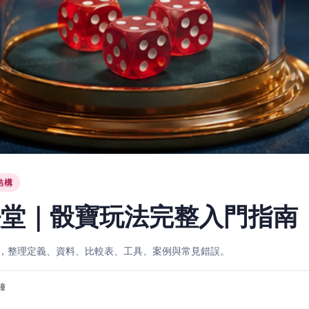
結構
法堂｜骰寶玩法完整入門指南
，整理定義、資料、比較表、工具、案例與常見錯誤。
分鐘