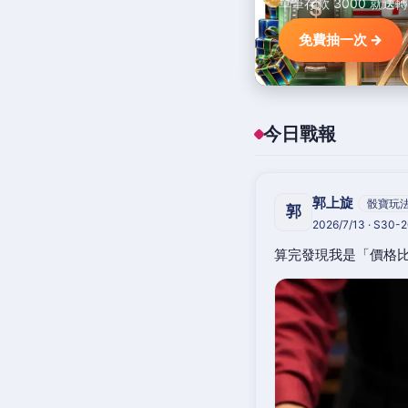
單筆存款 3000 就送
免費抽一次 →
今日戰報
郭上旋
骰寶玩
郭
2026/7/13 · S30-
算完發現我是「價格