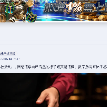
轉盤機會，最高 2888 每天都能中。
法機率換算器
20260713-2142
比較派8」，回想這季自己看盤的樣子還真是這樣。數字攤開來比手感