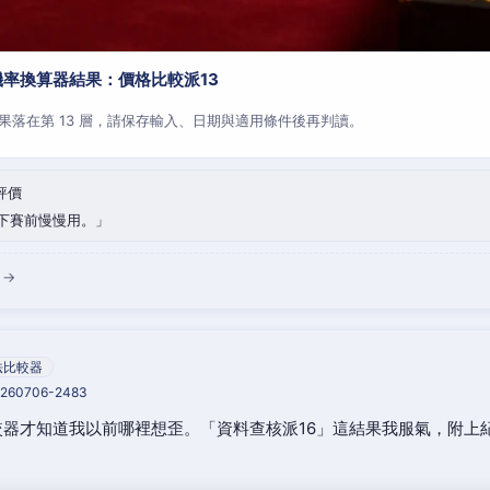
率換算器結果：價格比較派13
果落在第 13 層，請保存輸入、日期與適用條件後再判讀。
評價
下賽前慢慢用。
 →
法比較器
20260706-2483
器才知道我以前哪裡想歪。「資料查核派16」這結果我服氣，附上