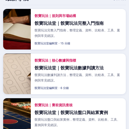
骰寶玩法｜規則與市場結構
骰寶玩法堂｜骰寶玩法完整入門指南
骰寶玩法完整入門指南，整理定義、資料、比較表、工具、案
例與常見錯誤。
骰寶玩法堂編輯室・15 分鐘
骰寶玩法｜核心數據與指標
骰寶玩法堂｜骰寶玩法數據判讀方法
骰寶玩法數據判讀方法，整理定義、資料、比較表、工具、案
例與常見錯誤。
骰寶玩法堂編輯室・6 分鐘
骰寶玩法｜賽前資訊查核
骰寶玩法堂｜骰寶玩法盤口與結算實例
骰寶玩法盤口與結算實例，整理定義、資料、比較表、工具、
案例與常見錯誤。