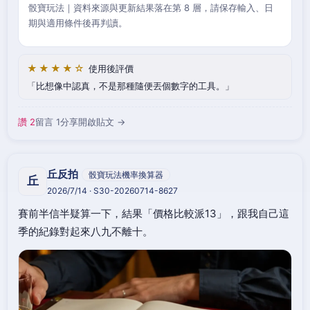
骰寶玩法｜資料來源與更新結果落在第 8 層，請保存輸入、日
期與適用條件後再判讀。
★★★★☆
使用後評價
比想像中認真，不是那種隨便丟個數字的工具。
讚 2
留言 1
分享
開啟貼文 →
丘反拍
骰寶玩法機率換算器
丘
2026/7/14 · S30-20260714-8627
賽前半信半疑算一下，結果「價格比較派13」，跟我自己這
季的紀錄對起來八九不離十。