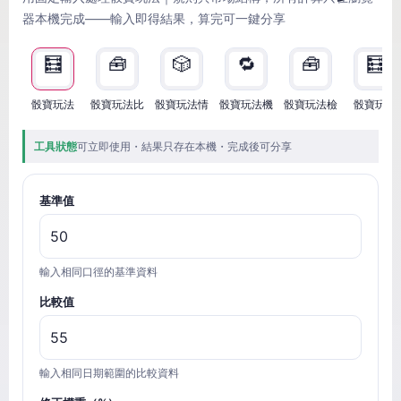
器本機完成——輸入即得結果，算完可一鍵分享
🧮
🧰
🎲
🔁
🧰
🧮
骰寶玩法
骰寶玩法比
骰寶玩法情
骰寶玩法機
骰寶玩法檢
骰寶玩法
工具狀態
可立即使用・結果只存在本機・完成後可分享
基準值
輸入相同口徑的基準資料
比較值
輸入相同日期範圍的比較資料