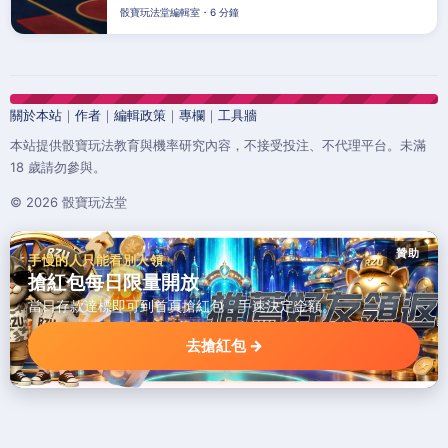
骰寶玩法堂編輯室・6 分鐘
關於本站
｜
作者
｜
編輯政策
｜
專欄
｜
工具牆
本站提供骰寶玩法教育與機率研究內容，不接受投注、不代理平台。未滿
18 歲請勿參與。
© 2026 骰寶玩法堂
贊助
手慢的人只能看別人領
搶紅包每日限量開放
當日存款達標即可到首頁搶紅包，手速決定金額。
去搶紅包 →