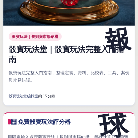
骰寶玩法｜規則與市場結構
骰寶玩法堂｜骰寶玩法完整入門指
南
骰寶玩法完整入門指南，整理定義、資料、比較表、工具、案例
與常見錯誤。
骰寶玩法堂編輯室
約 15 分鐘
🧮 免費骰寶玩法評分器
用固定輸入處理骰寶玩法｜規則與市場結構，所有計算只在瀏覽