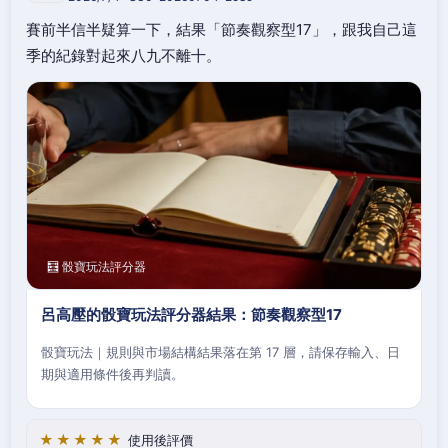
賽前半信半疑算一下，結果「節奏觀察型17」，跟我自己這
季的紀錄對起來八九不離十。
🧮 骰寶玩法評分器
呂高壓的骰寶玩法評分器結果：節奏觀察型17
骰寶玩法｜規則與市場結構結果落在第 17 層，請保存輸入、日
期與適用條件後再判讀。
★★★★★
使用後評價