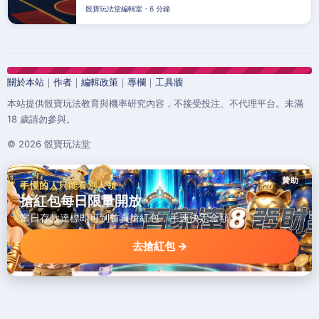
骰寶玩法堂編輯室・6 分鐘
關於本站
｜
作者
｜
編輯政策
｜
專欄
｜
工具牆
本站提供骰寶玩法教育與機率研究內容，不接受投注、不代理平台。未滿
18 歲請勿參與。
© 2026 骰寶玩法堂
贊助
手慢的人只能看別人領
搶紅包每日限量開放
當日存款達標即可到首頁搶紅包，手速決定金額。
去搶紅包 →