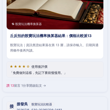
🔁 骰寶玩法機率換算器
丘反拍的骰寶玩法機率換算器結果：價格比較派13
骰寶玩法｜資訊查證結果落在第 13 層，請保存輸入、日期與適
用條件後再判讀。
★★★★☆
使用後評價
免費做到這樣，先記下賽前慢慢用。
讚 13
留言 1
分享
開啟貼文 →
接發吳
骰寶玩法比較器
接
2026/7/6 · S30-20260706-2483