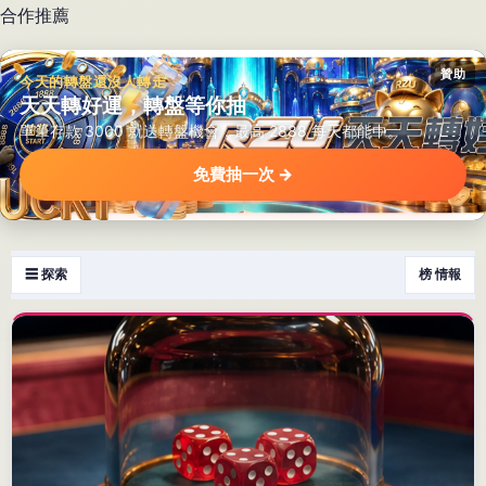
合作推薦
贊助
今天的轉盤還沒人轉走
天天轉好運，轉盤等你抽
單筆存款 3000 就送轉盤機會，最高 2888 每天都能中。
免費抽一次 →
☰ 探索
榜 情報