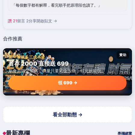
每個數字都有解釋，看完順手把原理段也讀了。
讚 21
留言 2
分享
開啟貼文 →
合作推薦
贊助
第一筆就多三成本金
首存 2000 直接送 699
新會員限定加碼，碼量只要彩金五倍，領完就能玩。
領 699 →
看全部動態 →
最新專欄
專欄總覽