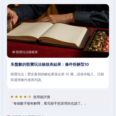
🧰 骰寶玩法檢核表
朱盤數的骰寶玩法檢核表結果：條件拆解型10
骰寶玩法｜歷史案例拆解結果落在第 10 層，請保存輸入、日期
與適用條件後再判讀。
★★★★☆
使用後評價
每個數字都有解釋，看完順手把原理段也讀了。