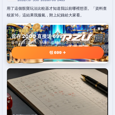
用了這個骰寶玩法比較器才知道我以前哪裡想歪。「資料查
核派16」這結果我服氣，附上紀錄給大家看。
贊助
第一筆就多三成本金
首存 2000 直接送 699
新會員限定加碼，碼量只要彩金五倍，領完就能玩。
領 699 →