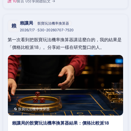
讚 10
留言 0
分享
開啟貼文 →
賴讓局
骰寶玩法機率換算器
賴
2026/7/7 · S30-20260707-7520
第一次看到把骰寶玩法機率換算器講這麼白的，我的結果是
「價格比較派18」。分享給一樣在研究盤口的人。
🔁 骰寶玩法機率換算器
賴讓局的骰寶玩法機率換算器結果：價格比較派18