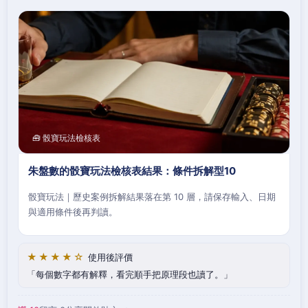
🧰 骰寶玩法檢核表
朱盤數的骰寶玩法檢核表結果：條件拆解型10
骰寶玩法｜歷史案例拆解結果落在第 10 層，請保存輸入、日期
與適用條件後再判讀。
★★★★☆
使用後評價
每個數字都有解釋，看完順手把原理段也讀了。