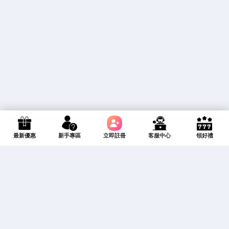
報
帖
算
欄
人
最新優惠
新手專區
立即註冊
客服中心
領好禮
首頁
探索
工具
專欄
人物