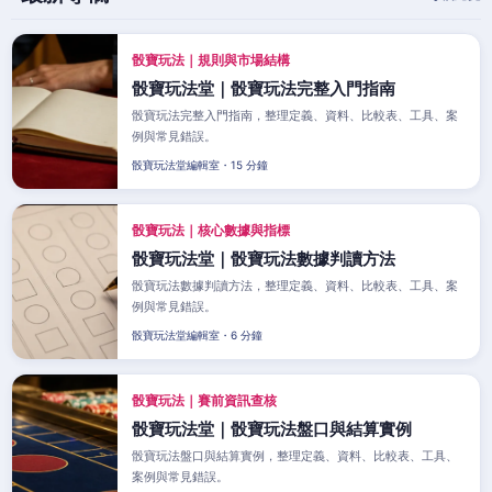
骰寶玩法｜規則與市場結構
骰寶玩法堂｜骰寶玩法完整入門指南
骰寶玩法完整入門指南，整理定義、資料、比較表、工具、案
例與常見錯誤。
骰寶玩法堂編輯室・15 分鐘
骰寶玩法｜核心數據與指標
骰寶玩法堂｜骰寶玩法數據判讀方法
骰寶玩法數據判讀方法，整理定義、資料、比較表、工具、案
例與常見錯誤。
骰寶玩法堂編輯室・6 分鐘
骰寶玩法｜賽前資訊查核
骰寶玩法堂｜骰寶玩法盤口與結算實例
骰寶玩法盤口與結算實例，整理定義、資料、比較表、工具、
案例與常見錯誤。