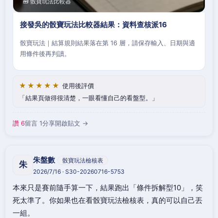
🧰 骰寶玩法比較器
接發吳的骰寶玩法比較器結果：資料查核派16
骰寶玩法｜結算規則結果落在第 16 層，請保存輸入、日期與適
用條件後再判讀。
★★★★★
使用後評價
結果頁做得很清楚，一眼看懂自己的看盤型。
讚 6
留言 1
分享
開啟貼文 →
朱盤數
骰寶玩法檢核表
朱
2026/7/16 · S30-20260716-5753
本來只是賽前隨手算一下，結果跑出「條件拆解型10」，笑
死太準了。你如果也在看骰寶玩法檢核表，真的可以自己丟
一組。