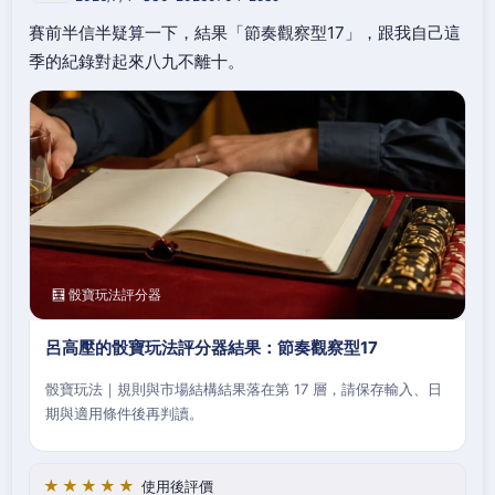
賽前半信半疑算一下，結果「節奏觀察型17」，跟我自己這
季的紀錄對起來八九不離十。
🧮 骰寶玩法評分器
呂高壓的骰寶玩法評分器結果：節奏觀察型17
骰寶玩法｜規則與市場結構結果落在第 17 層，請保存輸入、日
期與適用條件後再判讀。
★★★★★
使用後評價