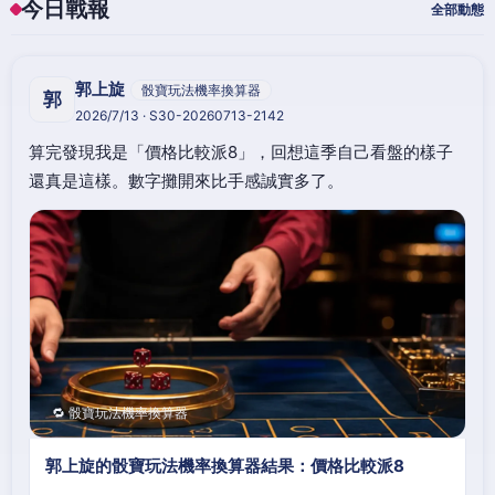
今日戰報
全部動態
郭上旋
骰寶玩法機率換算器
郭
2026/7/13 · S30-20260713-2142
算完發現我是「價格比較派8」，回想這季自己看盤的樣子
還真是這樣。數字攤開來比手感誠實多了。
🔁 骰寶玩法機率換算器
郭上旋的骰寶玩法機率換算器結果：價格比較派8