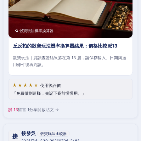
🔁 骰寶玩法機率換算器
丘反拍的骰寶玩法機率換算器結果：價格比較派13
骰寶玩法｜資訊查證結果落在第 13 層，請保存輸入、日期與適
用條件後再判讀。
★★★★☆
使用後評價
免費做到這樣，先記下賽前慢慢用。
讚 13
留言 1
分享
開啟貼文 →
接發吳
骰寶玩法比較器
接
2026/7/6 · S30-20260706-2483