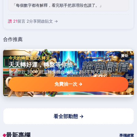
每個數字都有解釋，看完順手把原理段也讀了。
讚 21
留言 2
分享
開啟貼文 →
合作推薦
贊助
今天的轉盤還沒人轉走
天天轉好運，轉盤等你抽
單筆存款 3000 就送轉盤機會，最高 2888 每天都能中。
免費抽一次 →
看全部動態 →
最新專欄
專欄總覽