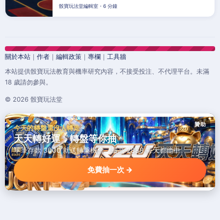
骰寶玩法堂編輯室・6 分鐘
關於本站
｜
作者
｜
編輯政策
｜
專欄
｜
工具牆
本站提供骰寶玩法教育與機率研究內容，不接受投注、不代理平台。未滿
18 歲請勿參與。
© 2026 骰寶玩法堂
贊助
今天的轉盤還沒人轉走
天天轉好運，轉盤等你抽
單筆存款 3000 就送轉盤機會，最高 2888 每天都能中。
免費抽一次 →