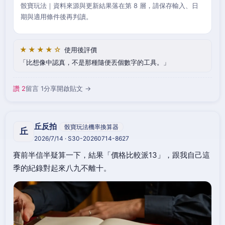
骰寶玩法｜資料來源與更新結果落在第 8 層，請保存輸入、日
期與適用條件後再判讀。
★★★★☆
使用後評價
比想像中認真，不是那種隨便丟個數字的工具。
讚 2
留言 1
分享
開啟貼文 →
丘反拍
骰寶玩法機率換算器
丘
2026/7/14 · S30-20260714-8627
賽前半信半疑算一下，結果「價格比較派13」，跟我自己這
季的紀錄對起來八九不離十。