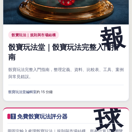
骰寶玩法｜規則與市場結構
骰寶玩法堂｜骰寶玩法完整入門指
南
骰寶玩法完整入門指南，整理定義、資料、比較表、工具、案例
與常見錯誤。
骰寶玩法堂編輯室
約 15 分鐘
🧮 免費骰寶玩法評分器
用固定輸入處理骰寶玩法｜規則與市場結構，所有計算只在瀏覽