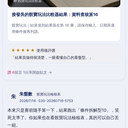
🧰 骰寶玩法比較器
接發吳的骰寶玩法比較器結果：資料查核派16
骰寶玩法｜結算規則結果落在第 16 層，請保存輸入、日期與適
用條件後再判讀。
★★★★★
使用後評價
結果頁做得很清楚，一眼看懂自己的看盤型。
讚 6
留言 1
分享
開啟貼文 →
朱盤數
骰寶玩法檢核表
朱
2026/7/16 · S30-20260716-5753
本來只是賽前隨手算一下，結果跑出「條件拆解型10」，笑
死太準了。你如果也在看骰寶玩法檢核表，真的可以自己丟
一組。