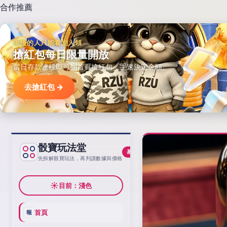
合作推薦
手慢的人只能看別人領
搶紅包每日限量開放
當日存款達標即可到首頁搶紅包，手速決定金額。
去搶紅包 →
骰寶玩法堂
基線
先拆解骰寶玩法，再判讀數據與價格
☀
目前：淺色
首頁
報