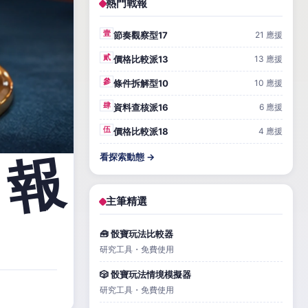
熱門戰報
壹
節奏觀察型17
21 應援
貳
價格比較派13
13 應援
參
條件拆解型10
10 應援
肆
資料查核派16
6 應援
伍
價格比較派18
4 應援
看探索動態 →
主筆精選
🧰 骰寶玩法比較器
研究工具・免費使用
🎲 骰寶玩法情境模擬器
研究工具・免費使用