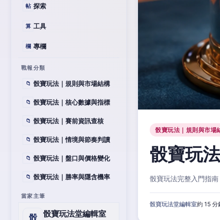
探索
帖
工具
算
專欄
欄
戰報分類
骰寶玩法｜規則與市場結構
📁
骰寶玩法｜核心數據與指標
📁
骰寶玩法｜賽前資訊查核
📁
骰寶玩法｜規則與市場
骰寶玩法｜情境與節奏判讀
📁
骰寶玩
骰寶玩法｜盤口與價格變化
📁
骰寶玩法｜勝率與隱含機率
📁
骰寶玩法完整入門指南
當家主筆
骰寶玩法堂編輯室
約 15 
骰寶玩法堂編輯室
骰