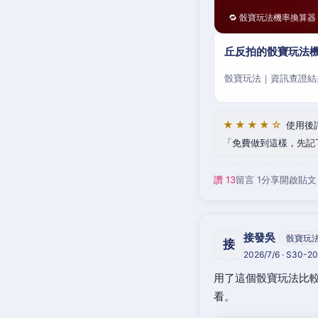
🔁 骰寶玩法機率換算器
丘反拍的骰寶玩法機
骰寶玩法｜資訊查證結
★★★★☆
使用後
免費做到這樣，先記
讚 13
留言 1
分享
開啟貼文
接發吳
骰寶玩
接
2026/7/6 · S30-
用了這個骰寶玩法比較
看。