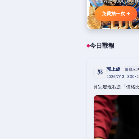
單筆存款 3000 就送
免費抽一次 →
今日戰報
郭上旋
骰寶玩
郭
2026/7/13 · S30-
算完發現我是「價格