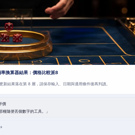
機率換算器結果：價格比較派8
更新結果落在第 8 層，請保存輸入、日期與適用條件後再判讀。
評價
那種隨便丟個數字的工具。
→