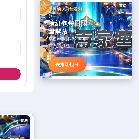
贊助
手慢的人只能看別人
領
搶紅包每日限
量開放
當日存款達標即可到
首頁搶紅包，手速決
定金額。
去搶紅包 →
贊助