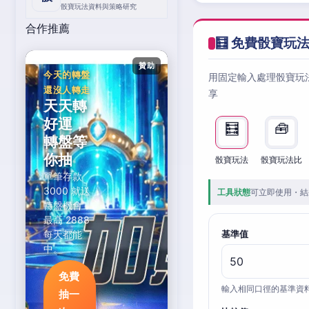
骰寶玩法資料與策略研究
合作推薦
🧮 免費骰寶玩
贊助
今天的轉盤
用固定輸入處理骰寶玩
還沒人轉走
享
天天轉
好運，
🧮
🧰
轉盤等
你抽
骰寶玩法
骰寶玩法比
單筆存款
3000 就送
工具狀態
可立即使用・結
轉盤機會，
最高 2888
每天都能
基準值
中。
免費
輸入相同口徑的基準資
抽一