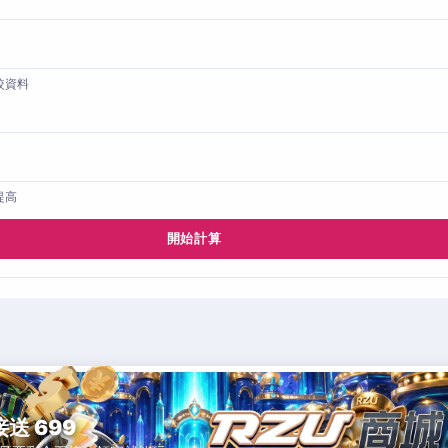
較資料
提高
開始計算
接送 699