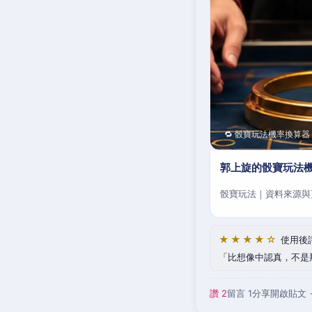
🔁 骰寶玩法機率換算器
郭上旋的骰寶玩法
骰寶玩法｜資料來源與
★★★★☆
使用後
比想像中認真，不是
讚 2
留言 1
分享
開啟貼文 