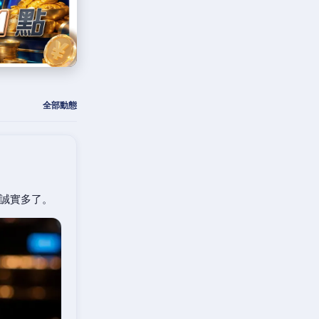
全部動態
誠實多了。