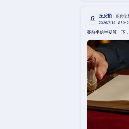
丘反拍
骰寶玩
丘
2026/7/14 · S30-
賽前半信半疑算一下，