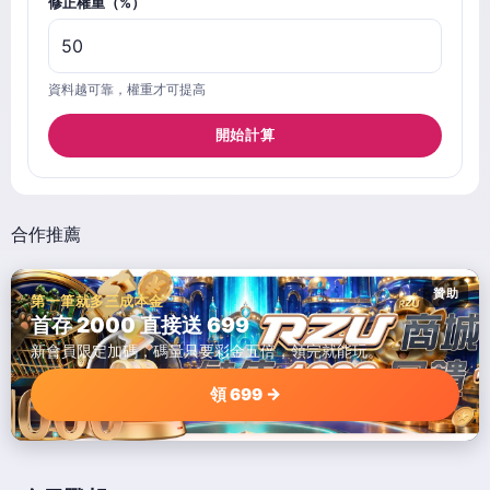
修正權重（%）
資料越可靠，權重才可提高
開始計算
合作推薦
贊助
第一筆就多三成本金
首存 2000 直接送 699
新會員限定加碼，碼量只要彩金五倍，領完就能玩。
領 699 →