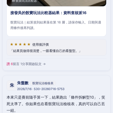
🧰 骰寶玩法比較器
接發吳的骰寶玩法比較器結果：資料查核派16
骰寶玩法｜結算規則結果落在第 16 層，請保存輸入、日期與適
用條件後再判讀。
★★★★★
使用後評價
結果頁做得很清楚，一眼看懂自己的看盤型。
讚 6
留言 1
分享
開啟貼文 →
朱盤數
骰寶玩法檢核表
朱
2026/7/16 · S30-20260716-5753
本來只是賽前隨手算一下，結果跑出「條件拆解型10」，笑
死太準了。你如果也在看骰寶玩法檢核表，真的可以自己丟
一組。