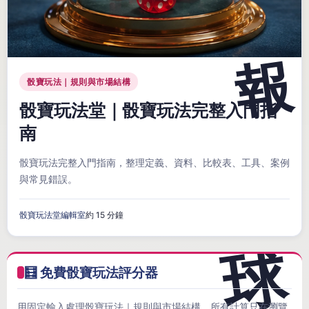
骰寶玩法｜規則與市場結構
骰寶玩法堂｜骰寶玩法完整入門指
南
骰寶玩法完整入門指南，整理定義、資料、比較表、工具、案例
與常見錯誤。
骰寶玩法堂編輯室
約 15 分鐘
🧮 免費骰寶玩法評分器
用固定輸入處理骰寶玩法｜規則與市場結構，所有計算只在瀏覽