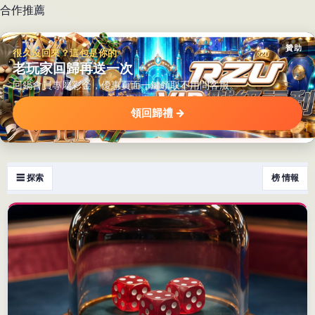
合作推薦
贊助
很久沒回來？這包是你的
老玩家回歸再送一次
回鍋會員專屬彩金，優惠頁面一鍵領取不用問客服。
領回歸禮 →
☰ 探索
榜 情報