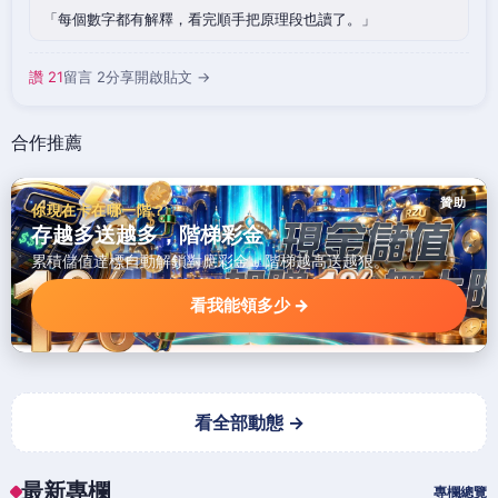
每個數字都有解釋，看完順手把原理段也讀了。
讚 21
留言 2
分享
開啟貼文 →
合作推薦
贊助
你現在卡在哪一階？
存越多送越多，階梯彩金
累積儲值達標自動解鎖對應彩金，階梯越高送越狠。
看我能領多少 →
看全部動態 →
最新專欄
專欄總覽