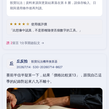
骰寶玩法｜資料來源與更新結果落在第 8 層，請保存輸入、日
期與適用條件後再判讀。
★★★★☆
使用後評價
比想像中認真，不是那種隨便丟個數字的工具。
讚 2
留言 1
分享
開啟貼文 →
丘反拍
骰寶玩法機率換算器
丘
2026/7/14 · S30-20260714-8627
賽前半信半疑算一下，結果「價格比較派13」，跟我自己這
季的紀錄對起來八九不離十。