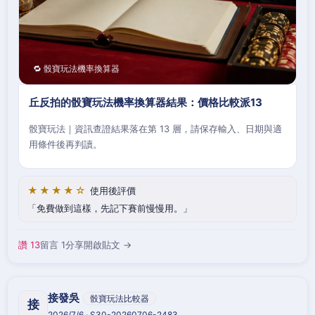
🔁 骰寶玩法機率換算器
丘反拍的骰寶玩法機率換算器結果：價格比較派13
骰寶玩法｜資訊查證結果落在第 13 層，請保存輸入、日期與適
用條件後再判讀。
★★★★☆
使用後評價
免費做到這樣，先記下賽前慢慢用。
讚 13
留言 1
分享
開啟貼文 →
接發吳
骰寶玩法比較器
接
2026/7/6 · S30-20260706-2483