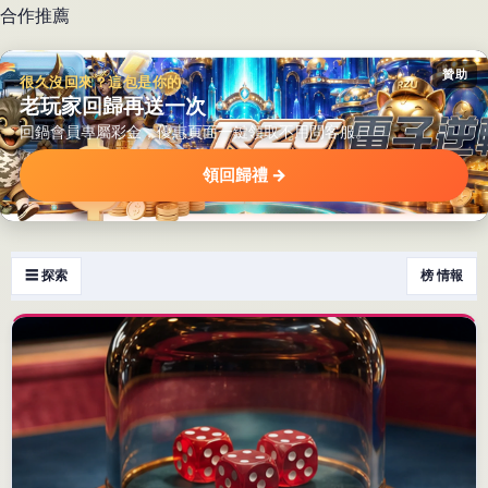
合作推薦
贊助
很久沒回來？這包是你的
老玩家回歸再送一次
回鍋會員專屬彩金，優惠頁面一鍵領取不用問客服。
領回歸禮 →
☰ 探索
榜 情報