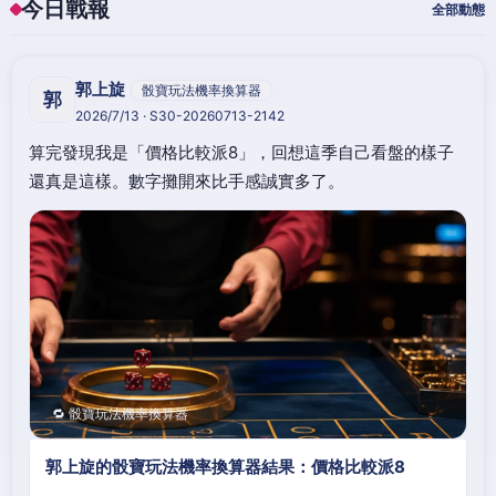
今日戰報
全部動態
郭上旋
骰寶玩法機率換算器
郭
2026/7/13 · S30-20260713-2142
算完發現我是「價格比較派8」，回想這季自己看盤的樣子
還真是這樣。數字攤開來比手感誠實多了。
🔁 骰寶玩法機率換算器
郭上旋的骰寶玩法機率換算器結果：價格比較派8