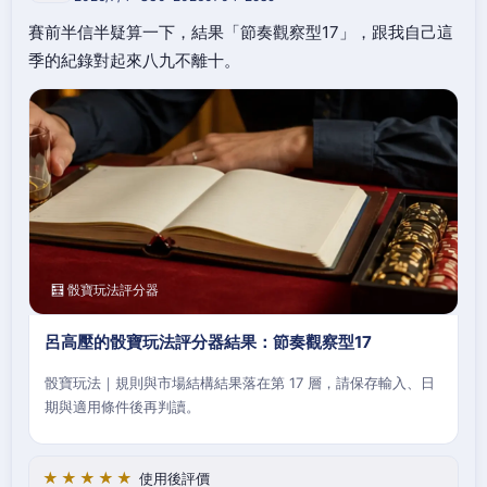
賽前半信半疑算一下，結果「節奏觀察型17」，跟我自己這
季的紀錄對起來八九不離十。
🧮 骰寶玩法評分器
呂高壓的骰寶玩法評分器結果：節奏觀察型17
骰寶玩法｜規則與市場結構結果落在第 17 層，請保存輸入、日
期與適用條件後再判讀。
★★★★★
使用後評價