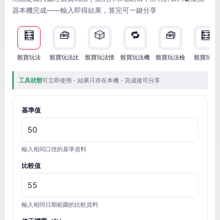
器本機完成——輸入即得結果，算完可一鍵分享
🧮
🧰
🎲
🔁
🧰
🧮
骰寶玩法
骰寶玩法比
骰寶玩法情
骰寶玩法機
骰寶玩法檢
骰寶玩法
工具狀態
可立即使用・結果只存在本機・完成後可分享
基準值
輸入相同口徑的基準資料
比較值
輸入相同日期範圍的比較資料