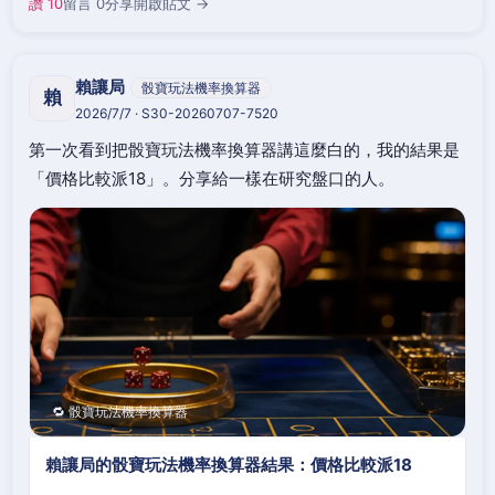
讚 10
留言 0
分享
開啟貼文 →
賴讓局
骰寶玩法機率換算器
賴
2026/7/7 · S30-20260707-7520
第一次看到把骰寶玩法機率換算器講這麼白的，我的結果是
「價格比較派18」。分享給一樣在研究盤口的人。
🔁 骰寶玩法機率換算器
賴讓局的骰寶玩法機率換算器結果：價格比較派18