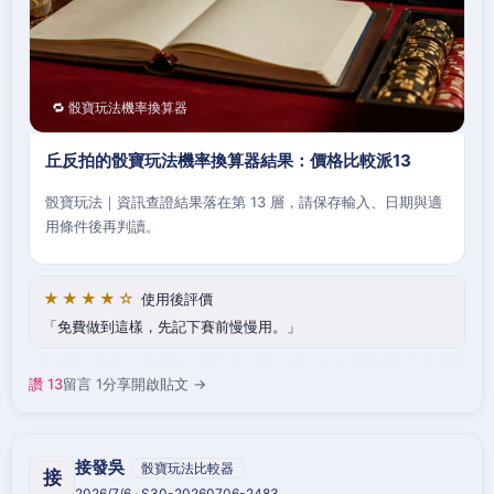
🔁 骰寶玩法機率換算器
丘反拍的骰寶玩法機率換算器結果：價格比較派13
骰寶玩法｜資訊查證結果落在第 13 層，請保存輸入、日期與適
用條件後再判讀。
★★★★☆
使用後評價
免費做到這樣，先記下賽前慢慢用。
讚 13
留言 1
分享
開啟貼文 →
接發吳
骰寶玩法比較器
接
2026/7/6 · S30-20260706-2483