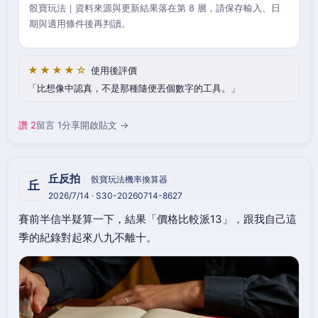
骰寶玩法｜資料來源與更新結果落在第 8 層，請保存輸入、日
期與適用條件後再判讀。
★★★★☆
使用後評價
比想像中認真，不是那種隨便丟個數字的工具。
讚 2
留言 1
分享
開啟貼文 →
丘反拍
骰寶玩法機率換算器
丘
2026/7/14 · S30-20260714-8627
賽前半信半疑算一下，結果「價格比較派13」，跟我自己這
季的紀錄對起來八九不離十。