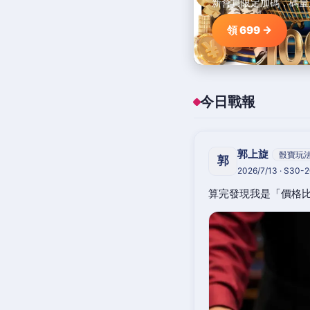
新會員限定加碼，碼量
領 699 →
今日戰報
郭上旋
骰寶玩
郭
2026/7/13 · S30-
算完發現我是「價格