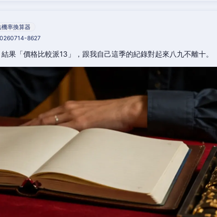
法機率換算器
20260714-8627
結果「價格比較派13」，跟我自己這季的紀錄對起來八九不離十。