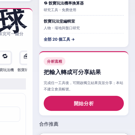
🔁 骰寶玩法機率換算器
研究工具・免費使用
骰寶玩法堂編輯室
人物・場地與盤口研究
算完可一鍵分
全部 20 個工具 →
🔁
🧰
🧮
🧰
🎲
🔁

分析流程
寶玩法機
骰寶玩法檢
骰寶玩法
骰寶玩法比
骰寶玩法情
骰寶玩法機
骰寶
把輸入轉成可分享結果
完成任一工具後，可開啟獨立結果頁並分享；本站
不建立會員帳號。
開始分析
合作推薦