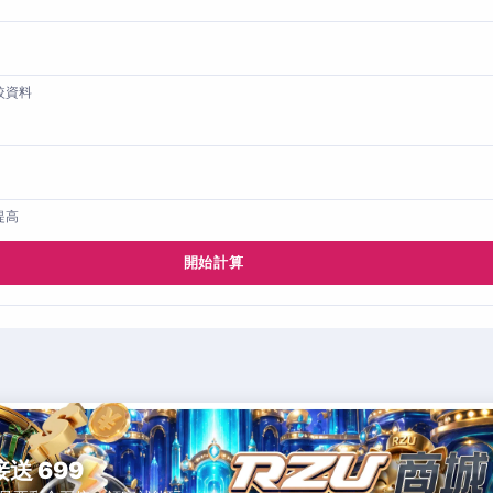
較資料
提高
開始計算
接送 699