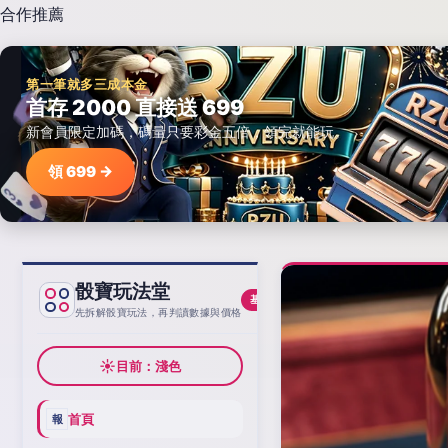
合作推薦
第一筆就多三成本金
首存 2000 直接送 699
新會員限定加碼，碼量只要彩金五倍，領完就能玩。
領 699 →
骰寶玩法堂
基線
先拆解骰寶玩法，再判讀數據與價格
☀
目前：淺色
首頁
報