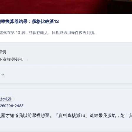
率換算器結果：價格比較派13
果落在第 13 層，請保存輸入、日期與適用條件後再判讀。
評價
下賽前慢慢用。
 →
法比較器
20260706-2483
器才知道我以前哪裡想歪。「資料查核派16」這結果我服氣，附上