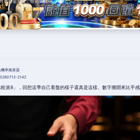
只要彩金五倍，領完就能玩。
法機率換算器
20260713-2142
比較派8」，回想這季自己看盤的樣子還真是這樣。數字攤開來比手感