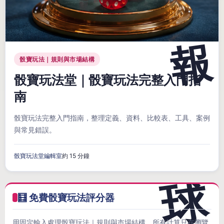
骰寶玩法｜規則與市場結構
骰寶玩法堂｜骰寶玩法完整入門指
南
骰寶玩法完整入門指南，整理定義、資料、比較表、工具、案例
與常見錯誤。
骰寶玩法堂編輯室
約 15 分鐘
🧮 免費骰寶玩法評分器
用固定輸入處理骰寶玩法｜規則與市場結構，所有計算只在瀏覽