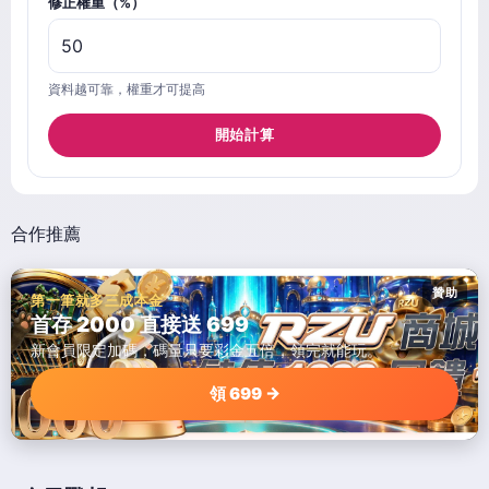
修正權重（%）
資料越可靠，權重才可提高
開始計算
合作推薦
贊助
第一筆就多三成本金
首存 2000 直接送 699
新會員限定加碼，碼量只要彩金五倍，領完就能玩。
領 699 →