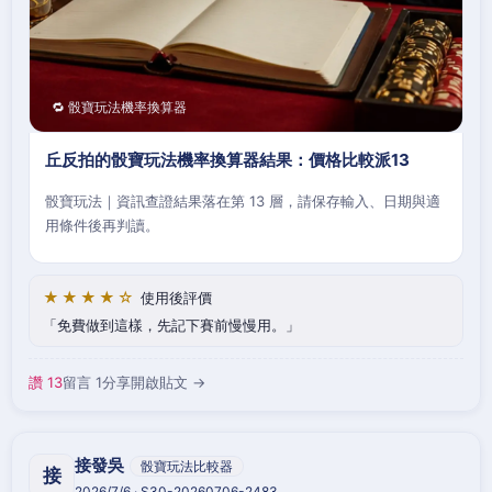
🔁 骰寶玩法機率換算器
丘反拍的骰寶玩法機率換算器結果：價格比較派13
骰寶玩法｜資訊查證結果落在第 13 層，請保存輸入、日期與適
用條件後再判讀。
★★★★☆
使用後評價
免費做到這樣，先記下賽前慢慢用。
讚 13
留言 1
分享
開啟貼文 →
接發吳
骰寶玩法比較器
接
2026/7/6 · S30-20260706-2483