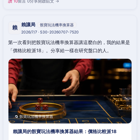
讚 10
留言 0
分享
開啟貼文 →
賴讓局
骰寶玩法機率換算器
賴
2026/7/7 · S30-20260707-7520
第一次看到把骰寶玩法機率換算器講這麼白的，我的結果是
「價格比較派18」。分享給一樣在研究盤口的人。
🔁 骰寶玩法機率換算器
賴讓局的骰寶玩法機率換算器結果：價格比較派18