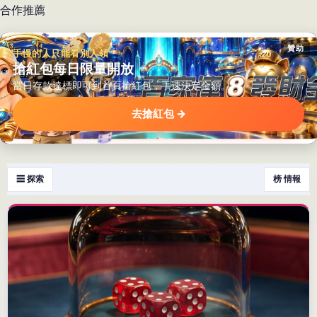
合作推薦
贊助
手慢的人只能看別人領
搶紅包每日限量開放
當日存款達標即可到首頁搶紅包，手速決定金額。
去搶紅包 →
☰ 探索
榜 情報