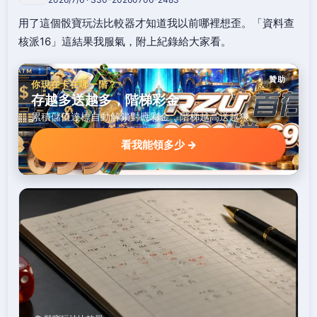
用了這個骰寶玩法比較器才知道我以前哪裡想歪。「資料查
核派16」這結果我服氣，附上紀錄給大家看。
贊助
你現在卡在哪一階？
存越多送越多，階梯彩金
累積儲值達標自動解鎖對應彩金，階梯越高送越狠。
看我能領多少 →